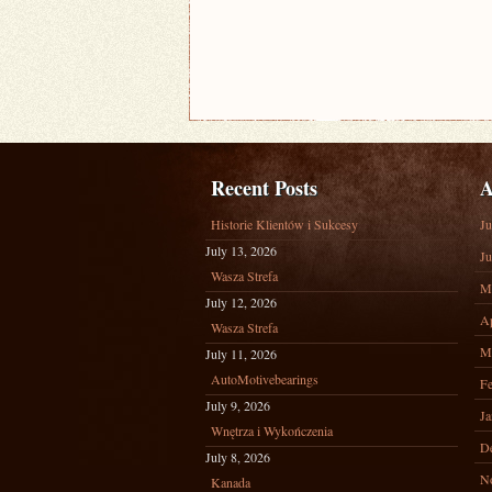
Recent Posts
A
Historie Klientów i Sukcesy
Ju
July 13, 2026
Ju
Wasza Strefa
M
July 12, 2026
Ap
Wasza Strefa
M
July 11, 2026
AutoMotivebearings
Fe
July 9, 2026
Ja
Wnętrza i Wykończenia
D
July 8, 2026
N
Kanada