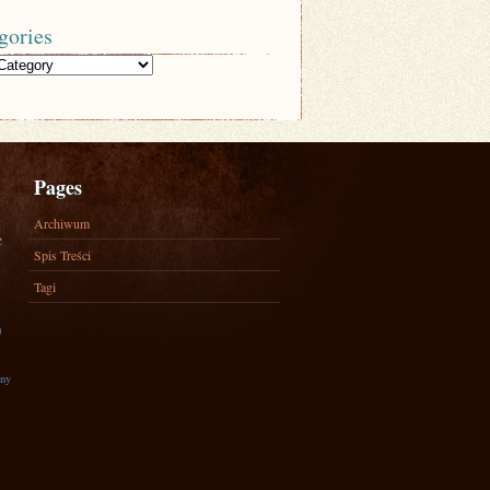
gories
Pages
Archiwum
e
Spis Treści
Tagi
)
zny