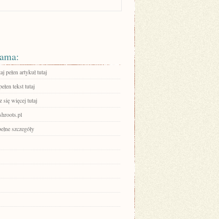
ama:
aj pełen artykuł tutaj
ełen tekst tutaj
się więcej tutaj
ishroots.pl
pełne szczegóły