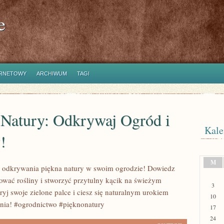
e
ERNETOWY
ARCHIWUM
TAGI
 Natury: Odkrywaj Ogród i
Kale
!
M
 odkrywania piękna natury w swoim ogrodzie! Dowiedz
nować rośliny i stworzyć przytulny kącik na świeżym
3
yj swoje zielone palce i ciesz się naturalnym urokiem
10
nia! #ogrodnictwo #pięknonatury
17
24