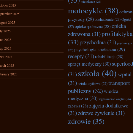
(35)
mieszkanie
(26)
tober 2025
motocykle
(38)
ochron
ptember 2025
przyrody
(29)
odchudzanie
(27)
Ogród
ugust 2025
opieka
opieka społeczna
(28)
(27)
ly 2025
profilaktyka
zdrowotna
(31)
ne 2025
(33)
przychodnia
(31)
psychologia
ay 2025
psychologia społeczna
(29)
(26)
recepty
(31)
rehabilitacja
(28)
ril 2025
superfood
sprzęt medyczny
(30)
arch 2025
szkoła
(40)
(31)
szpital
bruary 2025
transport
(31)
sztuka cyfrowa
(27)
publiczny
(32)
wiedza
medyczna
(30)
wyposażenie wnętrz
(26)
zajęcia dodatkowe
zabawa
(28)
(31)
zdrowe żywienie
(31)
zdrowie
(35)