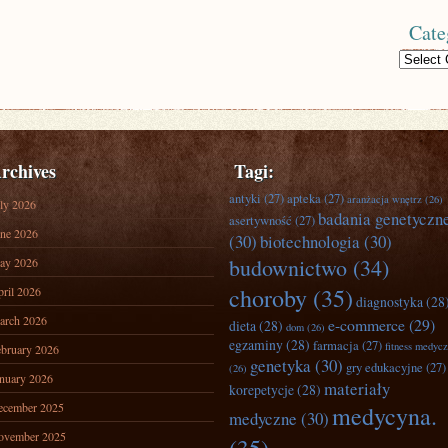
Cate
Categories
rchives
Tagi:
antyki
(27)
apteka
(27)
aranżacja wnętrz
(26)
ly 2026
badania genetyczn
asertywność
(27)
ne 2026
(30)
biotechnologia
(30)
budownictwo
(34)
ay 2026
choroby
(35)
ril 2026
diagnostyka
(28
arch 2026
e-commerce
(29)
dieta
(28)
dom
(26)
egzaminy
(28)
farmacja
(27)
fitness medyc
bruary 2026
genetyka
(30)
gry edukacyjne
(27)
(26)
nuary 2026
materiały
korepetycje
(28)
ecember 2025
medycyna.
medyczne
(30)
ovember 2025