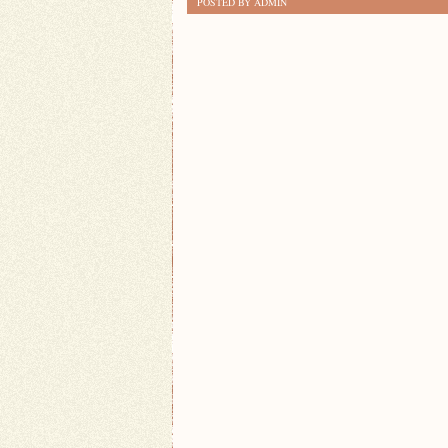
POSTED BY ADMIN
NATURY:
ODKRYWAJ
OGRÓD
I
ROŚLINY!