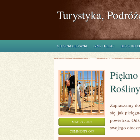
Turystyka, Podróż
STRONA GŁÓWNA
SPIS TREŚCI
BLOG INT
Piękno
Rośliny
Zapraszamy do
się, jak pielęg
powietrzu. Odkr
MAY - 9 - 2025
swojego otocze
ON
COMMENTS OFF
PIĘKNO