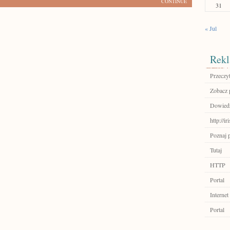
CONTINUE
31
« Jul
Rekl
Przeczyt
Zobacz p
Dowiedz 
http://ir
Poznaj 
Tutaj
HTTP
Portal
Internet
Portal