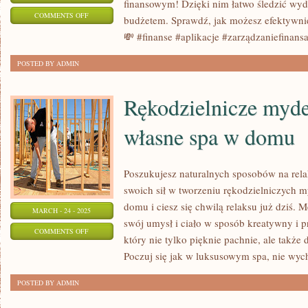
finansowym! Dzięki nim łatwo śledzić wyda
ON
COMMENTS OFF
budżetem. Sprawdź, jak możesz efektywni
JAK
💸 #finanse #aplikacje #zarządzaniefinans
APLIKACJE
POSTED BY ADMIN
FINANSOWE
MOGĄ
Rękodzielnicze myde
ŚWIETNIE
ZARZĄDZAĆ
własne spa w domu
TWOIMI
PIENIĘDZMI
Poszukujesz naturalnych sposobów na relak
swoich sił w tworzeniu rękodzielniczych 
domu i ciesz się chwilą relaksu już dziś. 
MARCH - 24 - 2025
swój umysł i ciało w sposób kreatywny i p
ON
COMMENTS OFF
który nie tylko pięknie pachnie, ale także
RĘKODZIELNICZE
Poczuj się jak w luksusowym spa, nie wy
MYDEŁKA
–
POSTED BY ADMIN
TWÓRZ