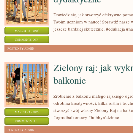
ODNALEZIENIA
SPOKOJU
Dowiedz się, jak stworzyć efektywne pom
Twoim uczniom w nauce! Sprawdź nasze w
jeszcze bardziej skutecznie. #edukacja #n
MARCH - 8 - 2025
ON
COMMENTS OFF
JAK
POSTED BY ADMIN
STWORZYĆ
EFEKTYWNE
Zielony raj: jak wy
POMOCE
balkonie
DYDAKTYCZNE
Zrobienie z balkonu małego rajskiego og
odrobina kreatywności, kilka roślin i troc
stworzyć swój własny Zielony Raj na balko
MARCH - 3 - 2025
#ogrodbalkonowy #hobbyródzinne
ON
COMMENTS OFF
ZIELONY
POSTED BY ADMIN