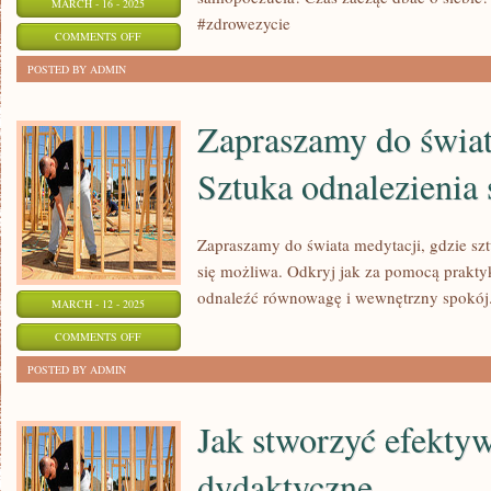
MARCH - 16 - 2025
#zdrowezycie
ON
COMMENTS OFF
ZDROWE
POSTED BY ADMIN
NAWYKI:
KLUCZ
Zapraszamy do świat
DO
Sztuka odnalezienia
ZDROWSZEGO
ŻYCIA!
Zapraszamy do świata medytacji, gdzie szt
się możliwa. Odkryj jak za pomocą prakt
odnaleźć równowagę i wewnętrzny spokój
MARCH - 12 - 2025
ON
COMMENTS OFF
ZAPRASZAMY
POSTED BY ADMIN
DO
ŚWIATA
Jak stworzyć efekt
MEDYTACJI:
dydaktyczne
SZTUKA