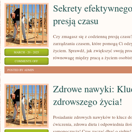
WŁASNE
Sekrety efektywnego
SPA
presją czasu
W
DOMU
Czy zmagasz się z codzienną presją czasu
zarządzania czasem, które pomogą Ci odz
życiem. Sprawdź, jak zwiększyć swoją pr
MARCH - 20 - 2025
równowagę między pracą a życiem osobis
ON
COMMENTS OFF
SEKRETY
POSTED BY ADMIN
EFEKTYWNEGO
ZARZĄDZANIA
Zdrowe nawyki: Klu
PRESJĄ
zdrowszego życia!
CZASU
Posiadanie zdrowych nawyków to klucz do
ćwiczenia, zdrowa dieta i odpowiednia ilo
samopoczucia! Czas zacząć dbać o siebie