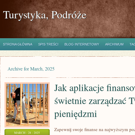
Turystyka, Podróże
STRONA GŁÓWNA
SPIS TREŚCI
BLOG INTERNETOWY
ARCHIWUM
TA
Archive for March, 2025
Jak aplikacje finan
świetnie zarządzać 
pieniędzmi
Zapewnij swoje finanse na najwyższym poz
MARCH - 28 - 2025