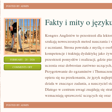
POSTED BY ADMIN
Fakty i mity o język
Kongres Anglistów to przestrzeń dla lekto
szukają nowoczesnych metod nauczania i 
z uczniami. Strona powstała z myślą o oso
kompetencje i traktują dydaktykę jako ży
przestrzeń pomysłów i realizacji, gdzie pi
FEBRUARY - 20 - 2026
uczenia oraz dobrostan zarówno uczących,
ON
COMMENTS OFF
Przygotowanie do egzaminów i Tłumaczenia 
FAKTY
opiera się na przekonaniu, że język najlep
I
działa w znaczące zadania, a nauczyciel s
MITY
Dlatego w centrum uwagi znajdują się stra
O
wzmacniają sprawczość uczących się oraz
JĘZYKU
ANGIELSKIM
POSTED BY ADMIN