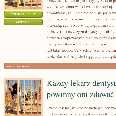
Zbliżenie płciowe to perfekcyjny Seks to 
wyjątkowy temat wśród wielu napotykając
powodzenie, że ludzie nie boją się już o 
NOVEMBER - 30 - 2025
takim właśnie rozmowom, nieraz można do
ON
COMMENTS OFF
intrygującego. To co w największym stopn
CORAZ
kobiety jak i mężczyzn dotyczy sposobów
CZĘŚCIEJ
partnera i doprowadzenie go do stanu eksta
SPOSTRZEGAMY,
nad tym zastanawiają mamy dobrą wiadomo
ŻE
jest takie trudne. Cały sekret tkwi w bieli
WIĘKSZA
lubią. Zastanówmy się i sięgnijmy pamięcią
CZĘŚĆ
POSTED BY ADMIN
UŻYWANYCH
PRZEZ
Każdy lekarz dentysta
NAS
powinny oni zdawać 
Często jest tak, że ktoś posiada psujące z
prekursorska dziedzina, jaka świeci triumfy