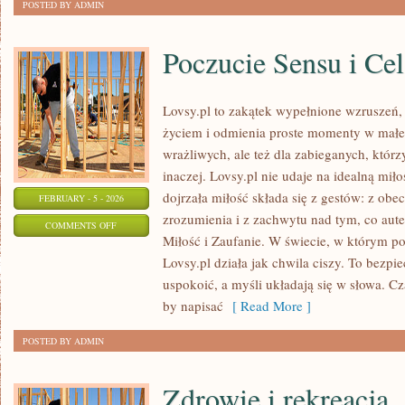
POSTED BY ADMIN
Poczucie Sensu i Cel
Lovsy.pl to zakątek wypełnione wzruszeń,
życiem i odmienia proste momenty w małe 
wrażliwych, ale też dla zabieganych, któ
inaczej. Lovsy.pl nie udaje na idealną mił
dojrzała miłość składa się z gestów: z obe
FEBRUARY - 5 - 2026
zrozumienia i z zachwytu nad tym, co aut
ON
COMMENTS OFF
Miłość i Zaufanie. W świecie, w którym p
POCZUCIE
Lovsy.pl działa jak chwila ciszy. To bezpi
SENSU
uspokoić, a myśli układają się w słowa. Cz
I
by napisać
[ Read More ]
CEL
ŻYCIA
POSTED BY ADMIN
Zdrowie i rekreacja