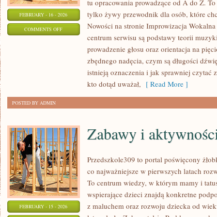
tu opracowania prowadzące od A do Z. To 
tylko żywy przewodnik dla osób, które ch
FEBRUARY - 16 - 2026
Nowości na stronie Improwizacja Wokalna
ON
COMMENTS OFF
centrum serwisu są podstawy teorii muzyk
PSYCHOLOGIA
prowadzenie głosu oraz orientacja na pięc
I
zbędnego nadęcia, czym są długości dźwięk
EMOCJE
istnieją oznaczenia i jak sprawniej czytać 
W
kto dotąd uważał,
[ Read More ]
ŚPIEWIE
POSTED BY ADMIN
Zabawy i aktywnośc
Przedszkole309 to portal poświęcony żło
co najważniejsze w pierwszych latach ro
To centrum wiedzy, w którym mamy i tatu
wspierające dzieci znajdą konkretne podp
z maluchem oraz rozwoju dziecka od wiek
FEBRUARY - 15 - 2026