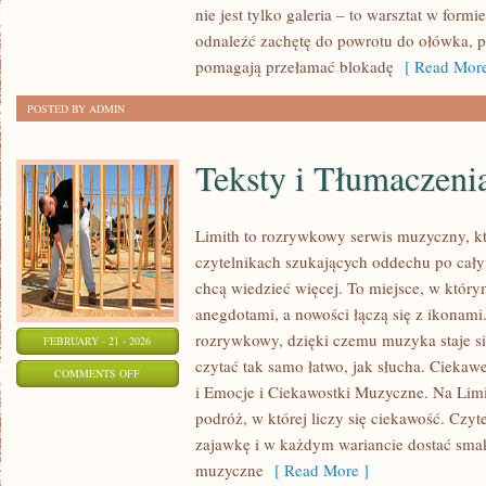
nie jest tylko galeria – to warsztat w for
I
odnaleźć zachętę do powrotu do ołówka, pi
CODZIENNA
pomagają przełamać blokadę
[ Read More
PRAKTYKA
POSTED BY ADMIN
Teksty i Tłumaczeni
Limith to rozrywkowy serwis muzyczny, kt
czytelnikach szukających oddechu po całym
chcą wiedzieć więcej. To miejsce, w który
anegdotami, a nowości łączą się z ikonami
rozrywkowy, dzięki czemu muzyka staje się 
FEBRUARY - 21 - 2026
czytać tak samo łatwo, jak słucha. Ciekaw
ON
COMMENTS OFF
i Emocje i Ciekawostki Muzyczne. Na Limi
TEKSTY
podróż, w której liczy się ciekawość. Czyte
I
zajawkę i w każdym wariancie dostać smak
TŁUMACZENIA
muzyczne
[ Read More ]
PIOSENEK