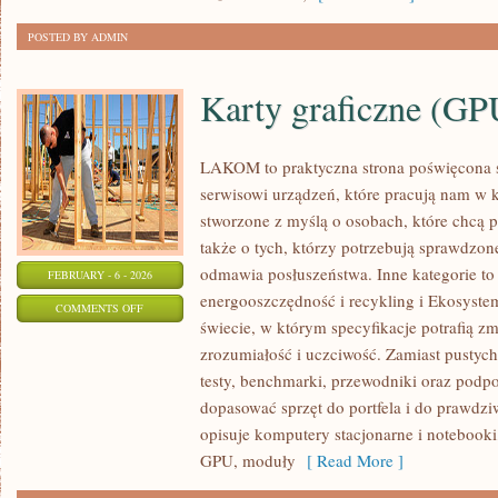
POSTED BY ADMIN
Karty graficzne (GP
LAKOM to praktyczna strona poświęcona 
serwisowi urządzeń, które pracują nam w 
stworzone z myślą o osobach, które chcą 
także o tych, którzy potrzebują sprawdzo
odmawia posłuszeństwa. Inne kategorie to 
FEBRUARY - 6 - 2026
energooszczędność i recykling i Ekosystem
ON
COMMENTS OFF
świecie, w którym specyfikacje potrafią 
KARTY
zrozumiałość i uczciwość. Zamiast pustyc
GRAFICZNE
testy, benchmarki, przewodniki oraz podp
(GPU)
dopasować sprzęt do portfela i do praw
opisuje komputery stacjonarne i notebooki
GPU, moduły
[ Read More ]