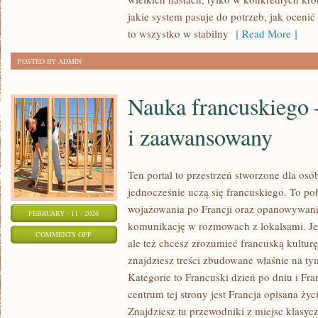
SŁONECZNA
jakie system pasuje do potrzeb, jak ocenić 
to wszystko w stabilny
[ Read More ]
POSTED BY ADMIN
Nauka francuskiego 
i zaawansowany
Ten portal to przestrzeń stworzone dla osób
jednocześnie uczą się francuskiego. To p
wojażowania po Francji oraz opanowywania
FEBRUARY - 11 - 2026
komunikację w rozmowach z lokalsami. Jeś
ON
COMMENTS OFF
ale też chcesz zrozumieć francuską kulturę
NAUKA
znajdziesz treści zbudowane właśnie na 
FRANCUSKIEGO
Kategorie to Francuski dzień po dniu i Fr
–
centrum tej strony jest Francja opisana życ
POZIOM
Znajdziesz tu przewodniki z miejsc klasycz