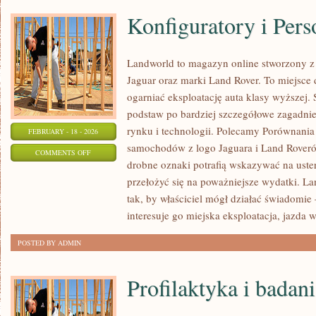
Konfiguratory i Pers
Landworld to magazyn online stworzony 
Jaguar oraz marki Land Rover. To miejsce d
ogarniać eksploatację auta klasy wyższej. 
podstaw po bardziej szczegółowe zagadnien
rynku i technologii. Polecamy Porównania 
FEBRUARY - 18 - 2026
samochodów z logo Jaguara i Land Roverów
ON
COMMENTS OFF
drobne oznaki potrafią wskazywać na uste
KONFIGURATORY
przełożyć się na poważniejsze wydatki. L
I
tak, by właściciel mógł działać świadomie 
PERSONALIZACJA
interesuje go miejska eksploatacja, jazda w
POSTED BY ADMIN
Profilaktyka i badan