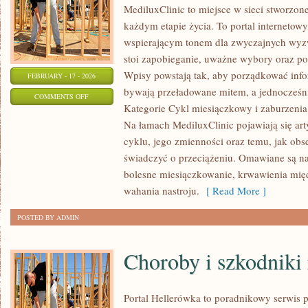
MediluxClinic to miejsce w sieci stworzon
każdym etapie życia. To portal internetowy
wspierającym tonem dla zwyczajnych wyzw
stoi zapobieganie, uważne wybory oraz p
Wpisy powstają tak, aby porządkować infor
FEBRUARY - 17 - 2026
bywają przeładowane mitem, a jednocześni
ON
COMMENTS OFF
Kategorie Cykl miesiączkowy i zaburzenia 
PROFILAKTYKA
Na łamach MediluxClinic pojawiają się art
I
cyklu, jego zmienności oraz temu, jak ob
BADANIA
świadczyć o przeciążeniu. Omawiane są naj
KONTROLNE
bolesne miesiączkowanie, krwawienia mi
wahania nastroju.
[ Read More ]
POSTED BY ADMIN
Choroby i szkodniki 
Portal Hellerówka to poradnikowy serwis