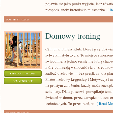
ŚREDNI
pojawia się jako punkt wyjścia, lecz równi
I
niespodzianek: bretońskie miasteczka
[ Re
ZAAWANSOWANY
POSTED BY ADMIN
Domowy trening
o2fit.pl to Fitness Klub, które łączy doś
sylwetki i stylu życia. To miejsce stworzon
świadomie, a jednocześnie nie lubią chaosu
które pomagają wzmocnić ciało, zredukowa
zadbać o zdrowie — bez presji, za to z pl
FEBRUARY - 10 - 2026
Pilates i zdrowy kręgosłup i Motywacja i mi
ON
COMMENTS OFF
na prostym założeniu: każdy może zacząć, 
DOMOWY
schematy. Dlatego serwis porządkuje tema
TRENING
ćwiczeń w domu, przez zarządzanie czasem
technicznych. To przestrzeń, w
[ Read Mor