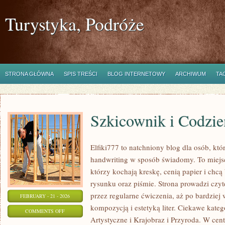
Turystyka, Podróże
STRONA GŁÓWNA
SPIS TREŚCI
BLOG INTERNETOWY
ARCHIWUM
TA
Szkicownik i Codzie
Elfiki777 to natchniony blog dla osób, któ
handwriting w sposób świadomy. To miejsc
którzy kochają kreskę, cenią papier i chc
rysunku oraz piśmie. Strona prowadzi czyt
przez regularne ćwiczenia, aż po bardzie
FEBRUARY - 21 - 2026
kompozycją i estetyką liter. Ciekawe kategor
ON
COMMENTS OFF
Artystyczne i Krajobraz i Przyroda. W cent
SZKICOWNIK