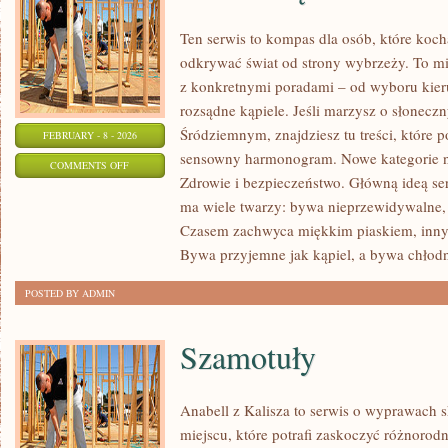
Ten serwis to kompas dla osób, które koc
odkrywać świat od strony wybrzeży. To mie
z konkretnymi poradami – od wyboru kier
rozsądne kąpiele. Jeśli marzysz o słonec
Śródziemnym, znajdziesz tu treści, które
FEBRUARY - 8 - 2026
sensowny harmonogram. Nowe kategorie na 
ON
COMMENTS OFF
Zdrowie i bezpieczeństwo. Główną ideą ser
POD
ma wiele twarzy: bywa nieprzewidywalne, a
WODĄ
Czasem zachwyca miękkim piaskiem, inn
Bywa przyjemne jak kąpiel, a bywa chłodn
POSTED BY ADMIN
Szamotuły
Anabell z Kalisza to serwis o wyprawach 
miejscu, które potrafi zaskoczyć różnorodn