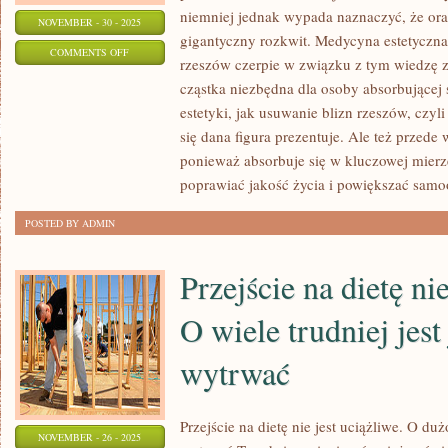
niemniej jednak wypada naznaczyć, że ora
NOVEMBER - 30 - 2025
gigantyczny rozkwit. Medycyna estetyczna
ON
COMMENTS OFF
rzeszów czerpie w związku z tym wiedzę z
KAŻDY
cząstka niezbędna dla osoby absorbującej s
LEKARZ
estetyki, jak usuwanie blizn rzeszów, czyl
DENTYSTA
się dana figura prezentuje. Ale też przede
JEST
ponieważ absorbuje się w kluczowej mier
INNY
poprawiać jakość życia i powiększać samo
I
POSTED BY ADMIN
POWINNY
ONI
Przejście na dietę nie
ZDAWAĆ
SOBIE
O wiele trudniej jest 
SPRAWĘ
wytrwać
Przejście na dietę nie jest uciążliwe. O dużo
NOVEMBER - 26 - 2025