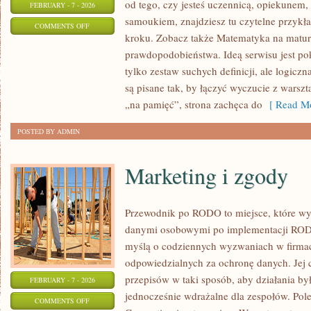
od tego, czy jesteś uczennicą, opiekunem,
FEBRUARY - 7 - 2026
samoukiem, znajdziesz tu czytelne przykł
ON
COMMENTS OFF
kroku. Zobacz także Matematyka na matur
ZADANIA
prawdopodobieństwa. Ideą serwisu jest po
I
tylko zestaw suchych definicji, ale logicz
ROZWIĄZANIA
są pisane tak, by łączyć wyczucie z warsz
„na pamięć”, strona zachęca do
[ Read Mo
POSTED BY ADMIN
Marketing i zgody
Przewodnik po RODO to miejsce, które wy
danymi osobowymi po implementacji RODO.
myślą o codziennych wyzwaniach w firmac
odpowiedzialnych za ochronę danych. Jej c
przepisów w taki sposób, aby działania by
FEBRUARY - 7 - 2026
jednocześnie wdrażalne dla zespołów. Pol
ON
COMMENTS OFF