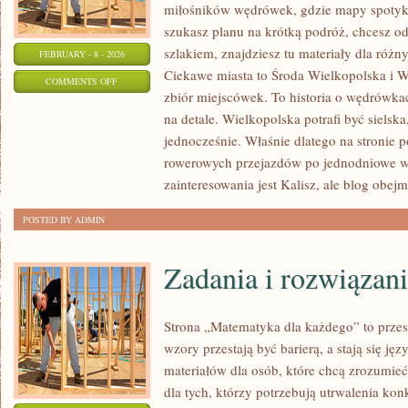
miłośników wędrówek, gdzie mapy spotykaj
szukasz planu na krótką podróż, chcesz o
szlakiem, znajdziesz tu materiały dla róż
FEBRUARY - 8 - 2026
Ciekawe miasta to Środa Wielkopolska i Wr
ON
COMMENTS OFF
zbiór miejscówek. To historia o wędrówk
SZAMOTUŁY
na detale. Wielkopolska potrafi być sielsk
jednocześnie. Właśnie dlatego na stronie p
rowerowych przejazdów po jednodniowe 
zainteresowania jest Kalisz, ale blog obejm
POSTED BY ADMIN
Zadania i rozwiązan
Strona „Matematyka dla każdego” to przes
wzory przestają być barierą, a stają się ję
materiałów dla osób, które chcą zrozumie
dla tych, którzy potrzebują utrwalenia ko