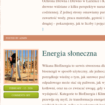
Ochrona Drewna i Drewno w Łazience i Ku
TRADYCJA
drewno widziane z kilku perspektyw naraz: 
DREWNA
codziennej. Z jednej strony omawiamy par
W
zawartość wody, praca materiału, gęstość i
BUDOWNICTWIE
drugiej – pokazujemy, jak te liczby i pojęc
]
POSTED BY ADMIN
Energia słoneczna
Wikana BioEnergia to serwis stworzona dla
bioenergii w sposób użyteczny, ale jednocz
porządkuje wiedzę o tym, jak surowce poc
odpadowego może stać się paliwem, jak wy
kotłowni, oraz na co zwracać uwagę, gdy
FEBRUARY - 12 - 2026
wydajność. Kategorie to BioEnergia i Klim
ON
COMMENTS OFF
przewija się myśl, że transformacja energe
ENERGIA
wielkich hasłach, tylko w konkretnych kro