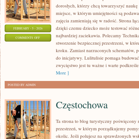
dorosłych, którzy chcą towarzyszyć naukę
miejsce, w którym umiejętności są podawa
zajęcia zamieniają się w radość. Strona ł
dzięki czemu dziecko może testować różne 
FEBRUARY - 5 - 2026
najbardziej zaciekawia. Polecamy Technika
ON
COMMENTS OFF
stworzenie bezpiecznej przestrzeni, w któ
PSYCHOLOGIA
kroku. Zamiast narzuconych schematów, poj
do inicjatywy. Lulitulisie pomaga budować
zwycięstwo jest tu ważne i warte podkreślen
More ]
POSTED BY ADMIN
Częstochowa
Ta strona to blog turystyczny poświęcony
przestrzeń, w którym porządkujemy pomys
okolic. Jeśli polujesz na sprawdzonych 