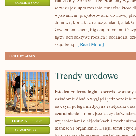
lata szkoły. Zobacz także Problemy wycho
ON
COMMENTS OFF
serwisu jest upraszczanie tematów, które dl
ZABAWY
wyzwaniem: przystosowanie do nowej plac
I
domowe, kontakt z nauczycielami, a także
AKTYWNOŚCI
żywieniem, snem, higieną, rutynami i be
łączy perspektywę rodzica i pedagoga, dzi
skąd biorą
[ Read More ]
POSTED BY ADMIN
Trendy urodowe
Estetica Endermologia to serwis tworzony 
świadomie dbać o wygląd i jednocześnie ro
na czym polega medycyna estetyczna oraz 
uzasadnienie. To miejsce łączy doświadcze
wyjaśnieniami o składnikach i mechanizm
FEBRUARY - 15 - 2026
tkankach i organizmie. Dzięki temu czyte
ON
COMMENTS OFF
trafniej oraz eliminować marketingowe puł