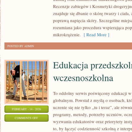
TRENDY
Recenzje zabiegów i Kosmetyki drogeryjn
URODOWE
znajduje się dbanie o skórę twarzy i ciała,
poprawą napięcia skóry. Szczególne miejs
rozumiana jako procedura wspierająca pop
mikrokrążenie.
[ Read More ]
POSTED BY ADMIN
Edukacja przedszkol
wczesnoszkolna
To oddolny serwis poświęcony edukacji w
globalnym. Powstał z myślą o osobach, któ
uczenie się nie tylko „tu i teraz”, ale równ
FEBRUARY - 14 - 2026
programy, metody, potrzeby uczniów, ocze
ON
COMMENTS OFF
wyzwania edukatorów oraz priorytety insty
EDUKACJA
to, by łączyć codzienność szkolną z interpr