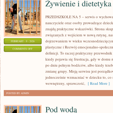
Żywienie i dietetyka
PRZEDSZKOLE NA 5 – serwis o wychowani
nauczyciele oraz osoby prowadzące dziec
znajdą praktyczne wskazówki. Strona skup
związanych z wejściem w nową rutynę, nast
dojrzewaniem w wieku wczesnodziecięcy
FEBRUARY - 9 - 2026
plastyczne i Rozwój emocjonalno-społeczny
ON
COMMENTS OFF
definicji. To raczej praktyczny przewodnik
ŻYWIENIE
kiedy pojawia się frustracja, gdy w domu 
I
po dniu pełnym bodźców, albo kiedy trzeb
DIETETYKA
zmianę grupy. Misją serwisu jest porządk
jednocześnie wzmacniać w dziecku to, co 
wewnętrzny, sprawczość,
[ Read More ]
POSTED BY ADMIN
Pod wodą