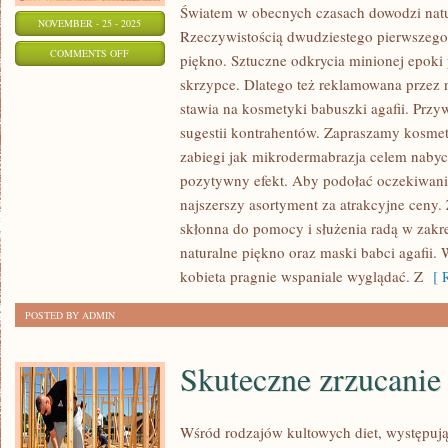
Światem w obecnych czasach dowodzi natu
NOVEMBER - 25 - 2025
Rzeczywistością dwudziestego pierwszego 
ON
COMMENTS OFF
piękno. Sztuczne odkrycia minionej epoki 
W
skrzypce. Dlatego też reklamowana przez
POLSCE
stawia na kosmetyki babuszki agafii. Prz
POWSZECHNE
sugestii kontrahentów. Zapraszamy kosmet
JEST
zabiegi jak mikrodermabrazja celem nabyc
SPOŻYWANIE
pozytywny efekt. Aby podołać oczekiwan
najszerszy asortyment za atrakcyjne ceny. 
ALKOHOLU
skłonna do pomocy i służenia radą w zakr
PRZY
naturalne piękno oraz maski babci agafii.
KAŻDEJ
kobieta pragnie wspaniale wyglądać. Z
[ R
MOŻLIWEJ
OKAZJI.
POSTED BY ADMIN
BEZ
WZGLĘDU
Skuteczne zrzucani
NA
TO
Wśród rodzajów kultowych diet, występują