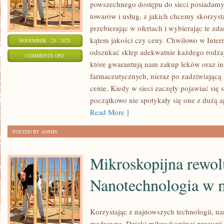
powszechnego dostępu do sieci posiadamy
towarów i usług, z jakich chcemy skorzysta
przebierając w ofertach i wybierając te z
kątem jakości czy ceny. Chwilowo w Intern
NOVEMBER - 25 - 2025
odszukać sklep adekwatnie każdego rodzaj
ON
COMMENTS OFF
które gwarantują nam zakup leków oraz i
SKUTECZNE
farmaceutycznych, nieraz po zadziwiającą
ZRZUCANIE
cenie. Kiedy w sieci zaczęły pojawiać się s
KILOGRAMÓW
początkowo nie spotykały się one z dużą a
Read More ]
POSTED BY ADMIN
Mikroskopijna rewol
Nanotechnologia w 
Korzystając z najnowszych technologii, n
medycynę. Dzięki mikroskopijnej precyzji 