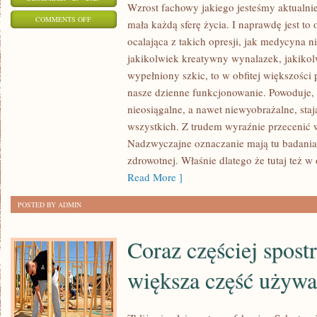
Wzrost fachowy jakiego jesteśmy aktualni
ON
COMMENTS OFF
mała każdą sferę życia. I naprawdę jest t
JEST
ocalająca z takich opresji, jak medycyna 
TO
jakikolwiek kreatywny wynalazek, jakikol
STOSUNKOWO
wypełniony szkic, to w obfitej większości
ORYGINALNA
nasze dzienne funkcjonowanie. Powoduje, 
DYSCYPLINA,
nieosiągalne, a nawet niewyobrażalne, sta
wszystkich. Z trudem wyraźnie przecenić
KTÓRA
Nadzwyczajne oznaczanie mają tu badania 
ŚWIECI
zdrowotnej. Właśnie dlatego że tutaj też 
TRIUMFY
Read More ]
DOPIERO
OD
POSTED BY ADMIN
KILKUNASTU
Coraz częściej spost
większa część używa