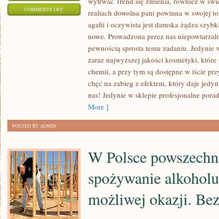
wytrwać Trend się zmienia, również w św
ON
COMMENTS OFF
realiach dowolna pani powinna w swojej t
PRZEJŚCIE
agafii i oczywista jest damska żądza szy
NA
nowe. Prowadzona przez nas niepowtarzal
DIETĘ
pewnością sprosta temu zadaniu. Jedynie
NIE
zaraz najwyższej jakości kosmetyki, które
JEST
chemii, a przy tym są dostępne w iście p
chęć na zabieg z efektem, który daje jedy
UCIĄŻLIWE.
nas! Jedynie w sklepie profesjonalne porad
O
More ]
WIELE
TRUDNIEJ
POSTED BY ADMIN
JEST
JUŻ
W Polsce powszechne
NA
NIEJ
spożywanie alkoholu
WYTRWAĆ
możliwej okazji. Be