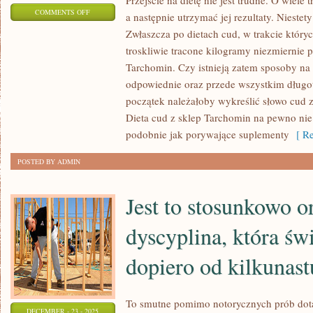
Przejście na dietę nie jest trudne. O wiele t
ON
COMMENTS OFF
a następnie utrzymać jej rezultaty. Niestety
KIEDY
Zwłaszcza po dietach cud, w trakcie któryc
TAK
troskliwie tracone kilogramy niezmiernie
WŁAŚCIWIE
Tarchomin. Czy istnieją zatem sposoby na
POTOMEK
odpowiednie oraz przede wszystkim długo
ZAPADA
początek należałoby wykreślić słowo cud 
Dieta cud z sklep Tarchomin na pewno nie 
NA
podobnie jak porywające suplementy
[ Re
JAKĄŚ
POWAŻNĄ
POSTED BY ADMIN
DOLEGLIWOŚĆ
NORMALNYM
Jest to stosunkowo o
dyscyplina, która św
dopiero od kilkunast
To smutne pomimo notorycznych prób dota
DECEMBER - 23 - 2025