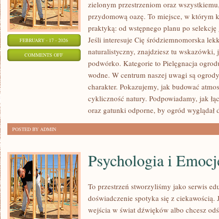
zielonym przestrzeniom oraz wszystkiemu
przydomową oazę. To miejsce, w którym k
praktyką: od wstępnego planu po selekcję 
Jeśli interesuje Cię śródziemnomorska lek
FEBRUARY - 17 - 2026
naturalistyczny, znajdziesz tu wskazówki, 
ON
COMMENTS OFF
podwórko. Kategorie to Pielęgnacja ogrod
CHOROBY
wodne. W centrum naszej uwagi są ogrody 
I
charakter. Pokazujemy, jak budować atmosf
SZKODNIKI
cykliczność natury. Podpowiadamy, jak łą
ROŚLIN
oraz gatunki odporne, by ogród wyglądał 
POSTED BY ADMIN
Psychologia i Emocj
To przestrzeń stworzyliśmy jako serwis e
doświadczenie spotyka się z ciekawością. J
wejścia w świat dźwięków albo chcesz odś