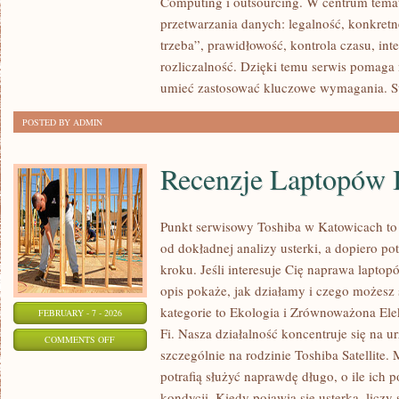
Computing i outsourcing. W centrum temat
MARKETING
przetwarzania danych: legalność, konkretne
I
trzeba”, prawidłowość, kontrola czasu, int
ZGODY
rozliczalność. Dzięki temu serwis pomaga n
umieć zastosować kluczowe wymagania. St
POSTED BY ADMIN
Recenzje Laptopów 
Punkt serwisowy Toshiba w Katowicach to
od dokładnej analizy usterki, a dopiero 
kroku. Jeśli interesuje Cię naprawa lapto
opis pokaże, jak działamy i czego możesz
kategorie to Ekologia i Zrównoważona Ele
FEBRUARY - 7 - 2026
Fi. Nasza działalność koncentruje się na 
ON
COMMENTS OFF
szczególnie na rodzinie Toshiba Satellite.
RECENZJE
potrafią służyć naprawdę długo, o ile ich 
LAPTOPÓW
kondycji. Kiedy pojawia się usterka, liczy