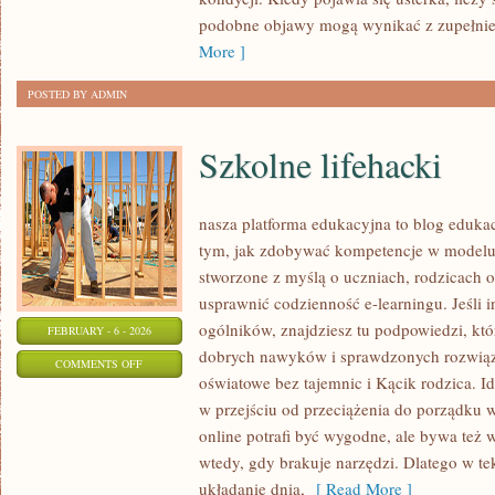
INNYCH
podobne objawy mogą wynikać z zupełnie
MAREK
More ]
POSTED BY ADMIN
Szkolne lifehacki
nasza platforma edukacyjna to blog eduka
tym, jak zdobywać kompetencje w modelu 
stworzone z myślą o uczniach, rodzicach o
usprawnić codzienność e-learningu. Jeśli i
ogólników, znajdziesz tu podpowiedzi, kt
FEBRUARY - 6 - 2026
dobrych nawyków i sprawdzonych rozwiąza
ON
COMMENTS OFF
oświatowe bez tajemnic i Kącik rodzica. Id
SZKOLNE
w przejściu od przeciążenia do porządku w
LIFEHACKI
online potrafi być wygodne, ale bywa też
wtedy, gdy brakuje narzędzi. Dlatego w tek
układanie dnia,
[ Read More ]