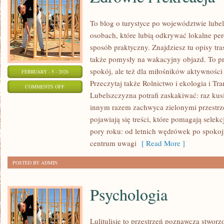
To blog o turystyce po województwie lube
osobach, które lubią odkrywać lokalne per
sposób praktyczny. Znajdziesz tu opisy tras
także pomysły na wakacyjny objazd. To prz
spokój, ale też dla miłośników aktywności
FEBRUARY - 5 - 2026
Przeczytaj także Rolnictwo i ekologia i Tr
ON
COMMENTS OFF
Lubelszczyzna potrafi zaskakiwać: raz ku
ZDROWIE
innym razem zachwyca zielonymi przestrze
I
pojawiają się treści, które pomagają selek
REKREACJA
pory roku: od letnich wędrówek po spoko
centrum uwagi
[ Read More ]
POSTED BY ADMIN
Psychologia
Lulitulisie to przestrzeń poznawcza stwor