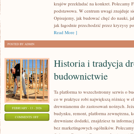
PRZEDSZKOLNA
krajów przekładać na konkret. Polecamy F
I
podstawowa. W centrum uwagi znajduje się
WCZESNOSZKOLNA
Opisujemy, jak budować chęć do nauki, ja
jak łagodnie przechodzić przez kryzysy po
Read More ]
POSTED BY ADMIN
Historia i tradycja 
budownictwie
Ta platforma to wszechstronny serwis o b
co w praktyce robi największą różnicę w 
drewnianemu do zastosowań nośnych. Jeżel
FEBRUARY - 13 - 2026
budynku, remont, platforma zewnętrzna, ko
ON
COMMENTS OFF
drewniane dodatki, znajdziesz tu informa
HISTORIA
bez marketingowych ogólników. Polecamy 
I