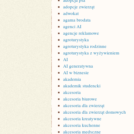
adopcja psa
adopcje zwierząt
adwokat
agama brodata
agenci AI
agencje reklamowe
agroturystyka
agroturystyka rodzinne
agroturystyka z wyżywieniem
AI
AI generatywna
AI w biznesie
akademia
akademik studencki
akcesoria
akcesoria biurowe
akcesoria dla zwierząt
akcesoria dla zwierząt domowych
akcesoria kreatywne
akcesoria kuchenne
akcesoria medyczne