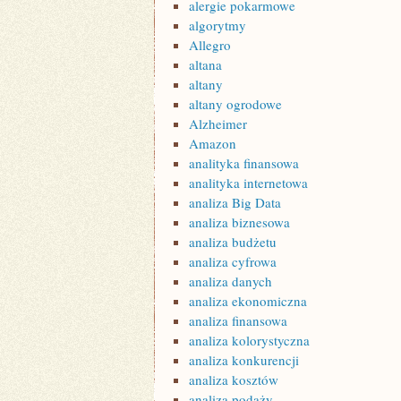
alergie pokarmowe
algorytmy
Allegro
altana
altany
altany ogrodowe
Alzheimer
Amazon
analityka finansowa
analityka internetowa
analiza Big Data
analiza biznesowa
analiza budżetu
analiza cyfrowa
analiza danych
analiza ekonomiczna
analiza finansowa
analiza kolorystyczna
analiza konkurencji
analiza kosztów
analiza podaży