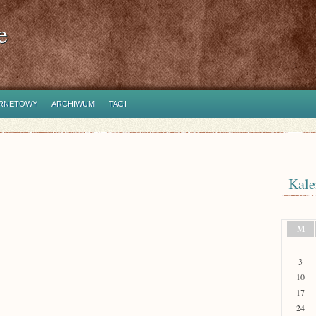
e
ERNETOWY
ARCHIWUM
TAGI
Kale
M
3
10
17
24