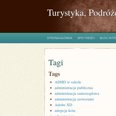
Turystyka, Podróż
STRONA GŁÓWNA
SPIS TREŚCI
BLOG INT
Tagi
Tags
ADHD w szkole
administracja publiczna
administracja samorządowa
administracja serwerami
Adobe XD
adopcja kota