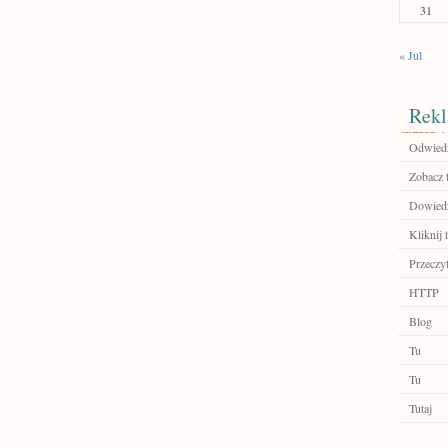
31
« Jul
Rekl
Odwiedź
Zobacz 
Dowiedz 
Kliknij 
Przeczyt
HTTP
Blog
Tu
Tu
Tutaj