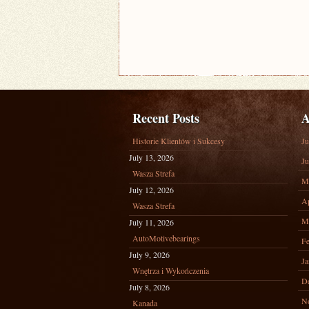
Recent Posts
A
Historie Klientów i Sukcesy
Ju
July 13, 2026
Ju
Wasza Strefa
M
July 12, 2026
Ap
Wasza Strefa
M
July 11, 2026
AutoMotivebearings
Fe
July 9, 2026
Ja
Wnętrza i Wykończenia
D
July 8, 2026
N
Kanada