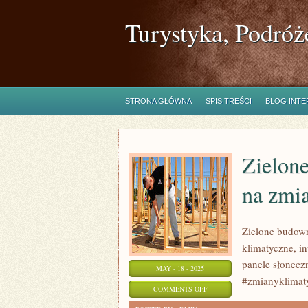
Turystyka, Podróż
STRONA GŁÓWNA
SPIS TREŚCI
BLOG INT
Zielon
na zmi
Zielone budown
klimatyczne, i
panele słonecz
MAY - 18 - 2025
#zmianyklimat
ON
COMMENTS OFF
ZIELONE