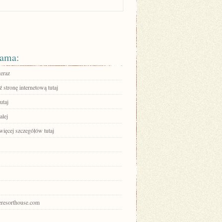
ama:
teraz
stronę internetową tutaj
utaj
alej
więcej szczegółów tutaj
heresorthouse.com