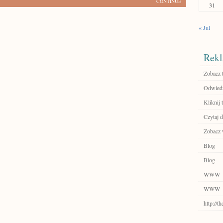
CONTINUE
31
« Jul
Rekl
Zobacz 
Odwiedź 
Kliknij t
Czytaj d
Zobacz 
Blog
Blog
WWW
WWW
http://t