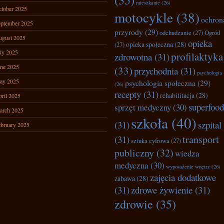
(35)
mieszkanie
(26)
tober 2025
motocykle
(38)
ochron
ptember 2025
przyrody
(29)
odchudzanie
(27)
Ogród
ugust 2025
opieka
opieka społeczna
(28)
(27)
ly 2025
profilaktyka
zdrowotna
(31)
ne 2025
(33)
przychodnia
(31)
psychologia
ay 2025
psychologia społeczna
(29)
(26)
recepty
(31)
rehabilitacja
(28)
ril 2025
superfood
sprzęt medyczny
(30)
arch 2025
szkoła
(40)
(31)
szpital
bruary 2025
transport
(31)
sztuka cyfrowa
(27)
publiczny
(32)
wiedza
medyczna
(30)
wyposażenie wnętrz
(26)
zajęcia dodatkowe
zabawa
(28)
(31)
zdrowe żywienie
(31)
zdrowie
(35)