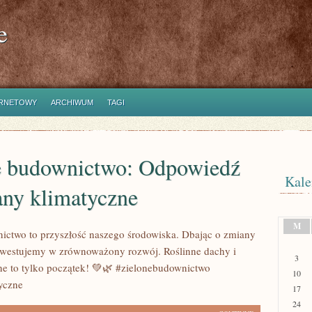
e
ERNETOWY
ARCHIWUM
TAGI
e budownictwo: Odpowiedź
Kale
any klimatyczne
M
ictwo to przyszłość naszego środowiska. Dbając o zmiany
nwestujemy w zrównoważony rozwój. Roślinne dachy i
3
ne to tylko początek! 💚🌿 #zielonebudownictwo
10
yczne
17
24