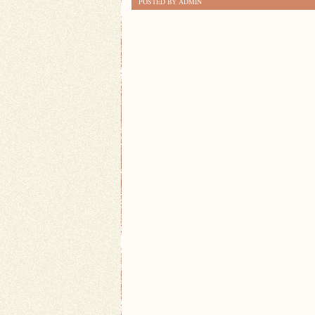
POSTED BY ADMIN
BUDOWNICTWO:
ODPOWIEDŹ
NA
ZMIANY
KLIMATYCZNE