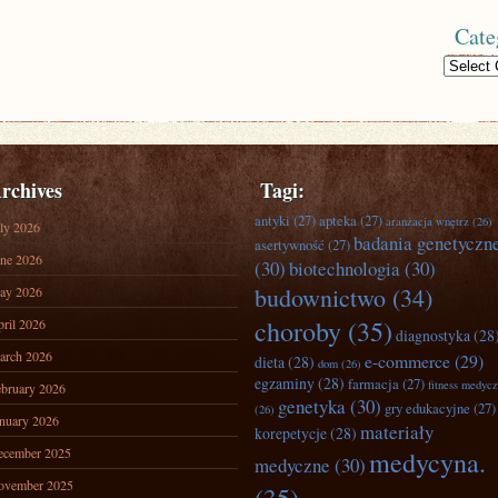
Cate
Categories
rchives
Tagi:
antyki
(27)
apteka
(27)
aranżacja wnętrz
(26)
ly 2026
badania genetyczn
asertywność
(27)
ne 2026
(30)
biotechnologia
(30)
budownictwo
(34)
ay 2026
choroby
(35)
ril 2026
diagnostyka
(28
arch 2026
e-commerce
(29)
dieta
(28)
dom
(26)
egzaminy
(28)
farmacja
(27)
fitness medyc
bruary 2026
genetyka
(30)
gry edukacyjne
(27)
(26)
nuary 2026
materiały
korepetycje
(28)
ecember 2025
medycyna.
medyczne
(30)
ovember 2025