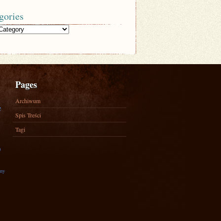
gories
Pages
Archiwum
e
Spis Treści
Tagi
)
zny