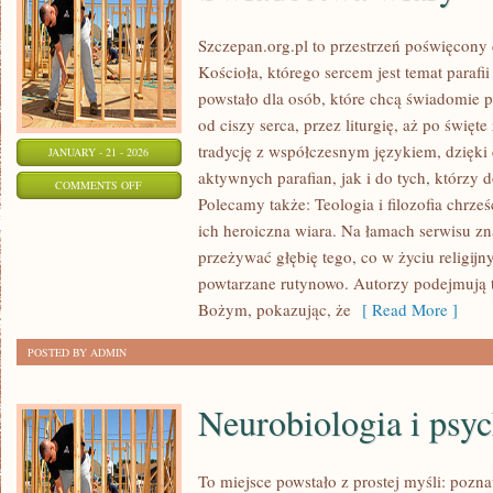
Szczepan.org.pl to przestrzeń poświęcony
Kościoła, którego sercem jest temat parafi
powstało dla osób, które chcą świadomie 
od ciszy serca, przez liturgię, aż po święte
tradycję z współczesnym językiem, dzięki 
JANUARY - 21 - 2026
aktywnych parafian, jak i do tych, którzy d
ON
COMMENTS OFF
Polecamy także: Teologia i filozofia chrze
ŚWIADECTWA
ich heroiczna wiara. Na łamach serwisu zn
WIARY
przeżywać głębię tego, co w życiu religij
powtarzane rutynowo. Autorzy podejmują
Bożym, pokazując, że
[ Read More ]
POSTED BY ADMIN
Neurobiologia i psy
To miejsce powstało z prostej myśli: pozn