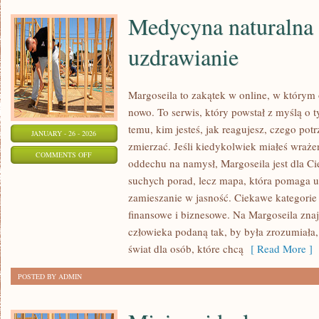
Medycyna naturalna
uzdrawianie
Margoseila to zakątek w online, w którym
nowo. To serwis, który powstał z myślą o t
temu, kim jesteś, jak reagujesz, czego pot
JANUARY - 26 - 2026
zmierzać. Jeśli kiedykolwiek miałeś wrażen
ON
COMMENTS OFF
oddechu na namysł, Margoseila jest dla Cie
MEDYCYNA
suchych porad, lecz mapa, która pomaga u
NATURALNA
zamieszanie w jasność. Ciekawe kategorie
I
finansowe i biznesowe. Na Margoseila zna
DUCHOWE
człowieka podaną tak, by była zrozumiała,
UZDRAWIANIE
świat dla osób, które chcą
[ Read More ]
POSTED BY ADMIN