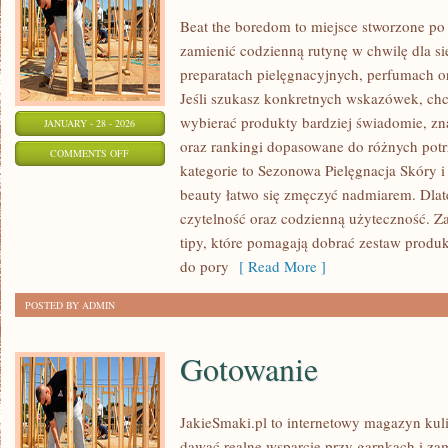
Beat the boredom to miejsce stworzone po 
zamienić codzienną rutynę w chwilę dla si
preparatach pielęgnacyjnych, perfumach 
Jeśli szukasz konkretnych wskazówek, chce
wybierać produkty bardziej świadomie, zna
JANUARY - 28 - 2026
oraz rankingi dopasowane do różnych potr
ON
COMMENTS OFF
kategorie to Sezonowa Pielęgnacja Skóry i
TRĄDZIK
beauty łatwo się zmęczyć nadmiarem. Dlat
czytelność oraz codzienną użyteczność. Za
tipy, które pomagają dobrać zestaw produk
do pory
[ Read More ]
POSTED BY ADMIN
Gotowanie
JakieSmaki.pl to internetowy magazyn kuli
dawać realne wsparcie przy garnkach i za