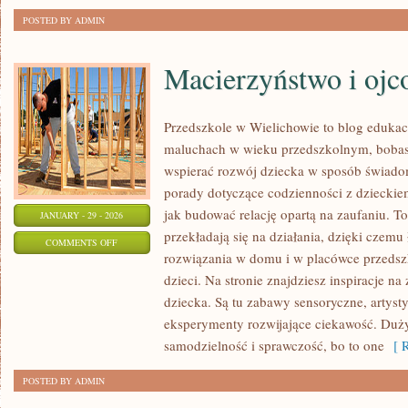
POSTED BY ADMIN
Macierzyństwo i ojc
Przedszkole w Wielichowie to blog edukac
maluchach w wieku przedszkolnym, bobasa
wspierać rozwój dziecka w sposób świado
porady dotyczące codzienności z dzieckiem
jak budować relację opartą na zaufaniu. T
JANUARY - 29 - 2026
przekładają się na działania, dzięki czemu
ON
COMMENTS OFF
rozwiązania w domu i w placówce przedsz
MACIERZYŃSTWO
dzieci. Na stronie znajdziesz inspiracje 
I
dziecka. Są tu zabawy sensoryczne, artysty
OJCOSTWO
eksperymenty rozwijające ciekawość. Duż
samodzielność i sprawczość, bo to one
[ R
POSTED BY ADMIN