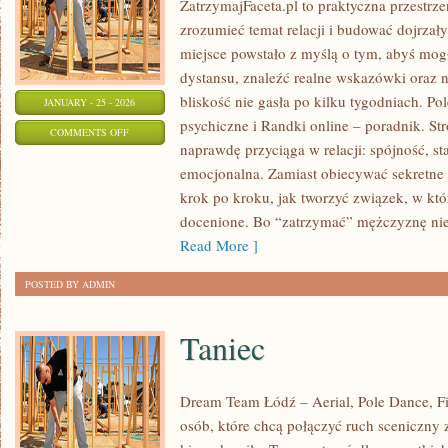
ZatrzymajFaceta.pl to praktyczna przestrze
zrozumieć temat relacji i budować dojrzał
miejsce powstało z myślą o tym, abyś mogł
dystansu, znaleźć realne wskazówki oraz 
bliskość nie gasła po kilku tygodniach. P
JANUARY - 25 - 2026
psychiczne i Randki online – poradnik. Str
ON
COMMENTS OFF
naprawdę przyciąga w relacji: spójność, sta
RANDKOWANIE
emocjonalna. Zamiast obiecywać sekretne t
A
krok po kroku, jak tworzyć związek, w któ
OSOBOWOŚĆ
docenione. Bo “zatrzymać” mężczyznę nie 
Read More ]
POSTED BY ADMIN
Taniec
Dream Team Łódź – Aerial, Pole Dance, Fit
osób, które chcą połączyć ruch sceniczny z