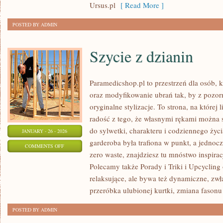
Ursus.pl
[ Read More ]
POSTED BY ADMIN
Szycie z dzianin
Paramedicshop.pl to przestrzeń dla osób, 
oraz modyfikowanie ubrań tak, by z pozo
oryginalne stylizacje. To strona, na której l
radość z tego, że własnymi rękami można s
do sylwetki, charakteru i codziennego życi
JANUARY - 26 - 2026
garderoba była trafiona w punkt, a jednoc
ON
COMMENTS OFF
zero waste, znajdziesz tu mnóstwo inspira
SZYCIE
Polecamy także Porady i Triki i Upcycling
Z
relaksujące, ale bywa też dynamiczne, zw
DZIANIN
przeróbka ulubionej kurtki, zmiana fasonu
POSTED BY ADMIN