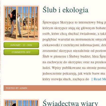
Ślub i ekologia
Śpiewające Skrzypce to internetowy blog 
którym skrzypce stają się głównym bohate
osób, które chcą słuchać świadomie, a takż
pogłębiać warsztat na instrumencie smyc
ciekawostki z rzetelnymi informacjami, dz
JANUARY - 22 - 2026
zrozumieć skrzypce niezależnie od pozi
ON
COMMENTS OFF
Ślub w plenerze i Ślubny budżet. Idea Śpi
ŚLUB
na zachwycie do skrzypiec oraz na przekon
I
ludzi. Wpisy publikowane na stronie poma
EKOLOGIA
jednocześnie pokazują, jak wiele barw ma 
który rozwija słuch, zachęca do
[ Read Mo
POSTED BY ADMIN
Świadectwa wiary