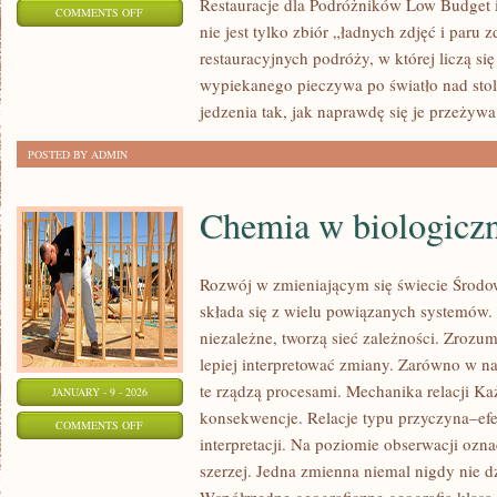
Restauracje dla Podróżników Low Budget 
ON
COMMENTS OFF
nie jest tylko zbiór „ładnych zdjęć i paru z
RESTAURACJE
restauracyjnych podróży, w której liczą si
TEMATYCZNE
wypiekanego pieczywa po światło nad sto
I
jedzenia tak, jak naprawdę się je przeżyw
NIETYPOWE
POSTED BY ADMIN
Chemia w biologicz
Rozwój w zmieniającym się świecie Środ
składa się z wielu powiązanych systemów. T
niezależne, tworzą sieć zależności. Zrozu
lepiej interpretować zmiany. Zarówno w n
te rządzą procesami. Mechanika relacji K
JANUARY - 9 - 2026
konsekwencje. Relacje typu przyczyna–efe
ON
COMMENTS OFF
interpretacji. Na poziomie obserwacji ozn
CHEMIA
szerzej. Jedna zmienna niemal nigdy nie d
W