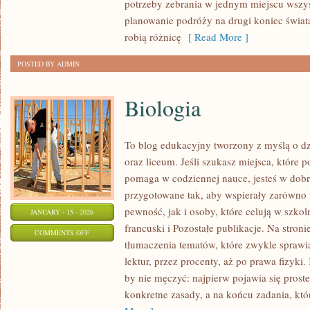
potrzeby zebrania w jednym miejscu wszys
I
planowanie podróży na drugi koniec świata
EKSPLORACJA
robią różnicę
[ Read More ]
PODWODNA
POSTED BY ADMIN
Biologia
To blog edukacyjny tworzony z myślą o dz
oraz liceum. Jeśli szukasz miejsca, które 
pomaga w codziennej nauce, jesteś w dobr
przygotowane tak, aby wspierały zarówno t
pewność, jak i osoby, które celują w szko
JANUARY - 15 - 2026
francuski i Pozostałe publikacje. Na stroni
ON
COMMENTS OFF
tłumaczenia tematów, które zwykle sprawiaj
BIOLOGIA
lektur, przez procenty, aż po prawa fizyki.
by nie męczyć: najpierw pojawia się pros
konkretne zasady, a na końcu zadania, któ