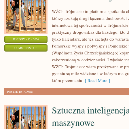
WŻCh Trójmiasto to platforma spotkania ch
którzy szukają drogi łączenia duchowości 
internetowa tej społeczności w Trójmieści
praktyczny drogowskaz dla każdego, kto 
tylko kalendarz, ale też zachęta do wzrast
JANUARY - 12 - 2026
Pomorskie wyspy i półwyspy i Pomorskie
ON
COMMENTS OFF
(Wspólnota Życia Chrześcijańskiego) koja
WEEKEND
zakorzenioną w codzienności. I właśnie te
W
WŻCh Trójmiasto: wiara przeżywana w pra
TRÓJMIEŚCIE
pytania są mile widziane i w którym nie g
która przemienia
[ Read More ]
POSTED BY ADMIN
Sztuczna inteligencja
maszynowe