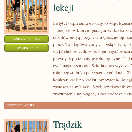
lekcji
Instytut wspierania oświaty to współczesn
– miejsce, w którym pedagodzy, kadra zarz
uczniów mogą pozyskać użyteczne opraco
JANUARY - 29 - 2026
pracy. To blog tworzony z myślą o tym, b
ON
COMMENTS OFF
wyjaśniać procedury oraz pomagać w szuk
MATERIAŁY
prawnych po tematy psychologiczne. Cieka
DYDAKTYCZNE
ewaluacja uczniów i Szkolnictwo wyższe. W
I
rolę przewodnika po systemie edukacji. Za
SCENARIUSZE
konkret: krok-po-kroku, omówienia, ściągi
LEKCJI
zastosować w klasie. Jeżeli użytkownik s
zrozumienie wymagań, a równocześnie c
POSTED BY ADMIN
Trądzik