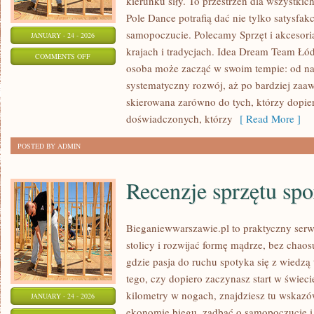
kierunku siły. To przestrzeń dla wszystkich
Pole Dance potrafią dać nie tylko satysfakcj
samopoczucie. Polecamy Sprzęt i akcesori
JANUARY - 24 - 2026
krajach i tradycjach. Idea Dream Team Łód
ON
COMMENTS OFF
osoba może zacząć w swoim tempie: od n
TANIEC
systematyczny rozwój, aż po bardziej zaaw
skierowana zarówno do tych, którzy dopier
doświadczonych, którzy
[ Read More ]
POSTED BY ADMIN
Recenzje sprzętu sp
Bieganiewwarszawie.pl to praktyczny serwi
stolicy i rozwijać formę mądrze, bez chaosu
gdzie pasja do ruchu spotyka się z wiedzą
tego, czy dopiero zaczynasz start w świec
kilometry w nogach, znajdziesz tu wskaz
JANUARY - 24 - 2026
ekonomię biegu, zadbać o samopoczucie i 