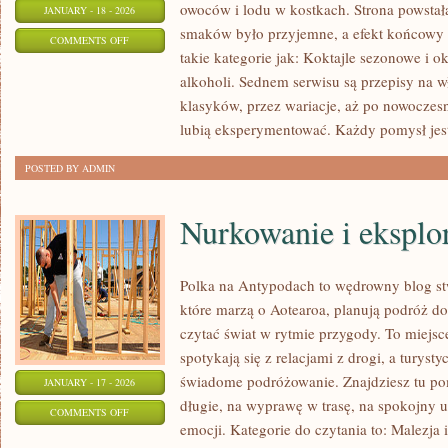
owoców i lodu w kostkach. Strona powstał
JANUARY - 18 - 2026
smaków było przyjemne, a efekt końcowy 
ON
COMMENTS OFF
takie kategorie jak: Koktajle sezonowe i ok
PIWO
alkoholi. Sednem serwisu są przepisy na w
I
klasyków, przez wariacje, aż po nowoczes
BROWARNICTWO
lubią eksperymentować. Każdy pomysł jes
POSTED BY ADMIN
Nurkowanie i eksplo
Polka na Antypodach to wędrowny blog st
które marzą o Aotearoa, planują podróż do 
czytać świat w rytmie przygody. To miejs
spotykają się z relacjami z drogi, a turyst
świadome podróżowanie. Znajdziesz tu po
JANUARY - 17 - 2026
długie, na wyprawę w trasę, na spokojny 
ON
COMMENTS OFF
emocji. Kategorie do czytania to: Malezja 
NURKOWANIE