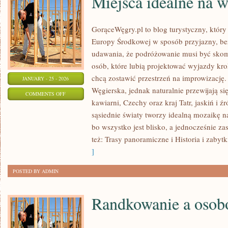
Miejsca idealne na 
GorąceWęgry.pl to blog turystyczny, który
Europy Środkowej w sposób przyjazny, be
udawania, że podróżowanie musi być skom
osób, które lubią projektować wyjazdy kro
chcą zostawić przestrzeń na improwizację
JANUARY - 25 - 2026
Węgierska, jednak naturalnie przewijają się
ON
COMMENTS OFF
kawiarni, Czechy oraz kraj Tatr, jaskiń i źr
MIEJSCA
sąsiednie światy tworzy idealną mozaikę na
IDEALNE
bo wszystko jest blisko, a jednocześnie z
NA
też: Trasy panoramiczne i Historia i zabytki
WEEKEND
]
POSTED BY ADMIN
Randkowanie a osob