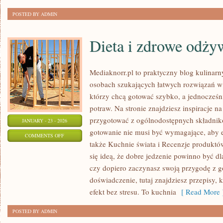
POSTED BY ADMIN
Dieta i zdrowe odży
Mediaknorr.pl to praktyczny blog kulinarn
osobach szukających łatwych rozwiązań w 
którzy chcą gotować szybko, a jednocześ
potraw. Na stronie znajdziesz inspiracje n
przygotować z ogólnodostępnych składnik
JANUARY - 23 - 2026
gotowanie nie musi być wymagające, aby 
ON
COMMENTS OFF
także Kuchnie świata i Recenzje produktó
DIETA
się ideą, że dobre jedzenie powinno być dl
I
czy dopiero zaczynasz swoją przygodę z 
ZDROWE
doświadczenie, tutaj znajdziesz przepisy, 
ODŻYWIANIE
efekt bez stresu. To kuchnia
[ Read More 
POSTED BY ADMIN