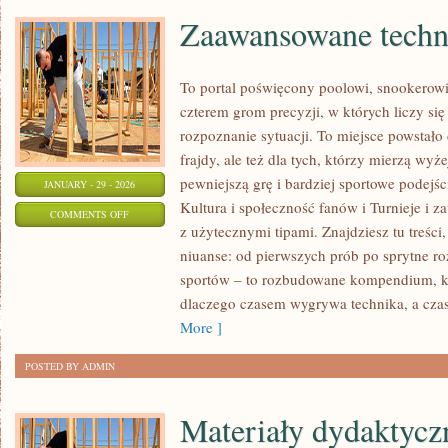
Zaawansowane techn
To portal poświęcony poolowi, snookerowi
czterem grom precyzji, w których liczy się
rozpoznanie sytuacji. To miejsce powstało 
frajdy, ale też dla tych, którzy mierzą wy
pewniejszą grę i bardziej sportowe podejś
JANUARY - 29 - 2026
Kultura i społeczność fanów i Turnieje i 
ON
COMMENTS OFF
z użytecznymi tipami. Znajdziesz tu treści
ZAAWANSOWANE
niuanse: od pierwszych prób po sprytne roz
TECHNIKI
sportów – to rozbudowane kompendium, k
GRY
dlaczego czasem wygrywa technika, a cza
More ]
POSTED BY ADMIN
Materiały dydaktyczn