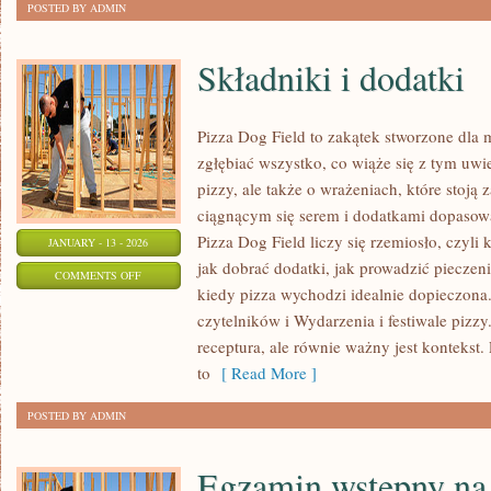
POSTED BY ADMIN
Składniki i dodatki
Pizza Dog Field to zakątek stworzone dla 
zgłębiać wszystko, co wiąże się z tym uwi
pizzy, ale także o wrażeniach, które stoj
ciągnącym się serem i dodatkami dopasow
Pizza Dog Field liczy się rzemiosło, czyli
JANUARY - 13 - 2026
jak dobrać dodatki, jak prowadzić pieczen
ON
COMMENTS OFF
kiedy pizza wychodzi idealnie dopieczona.
SKŁADNIKI
czytelników i Wydarzenia i festiwale pizzy.
I
receptura, ale równie ważny jest kontekst. 
DODATKI
to
[ Read More ]
POSTED BY ADMIN
Egzamin wstępny na 