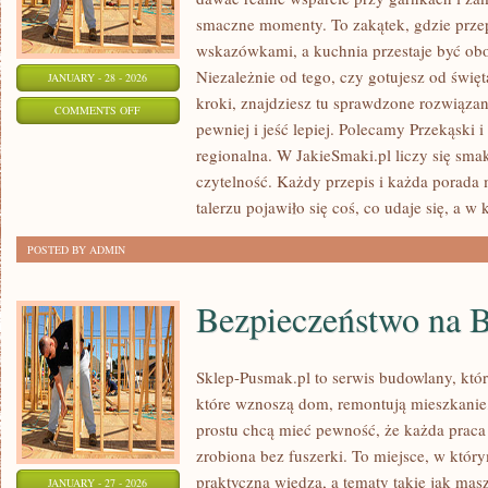
smaczne momenty. To zakątek, gdzie przep
wskazówkami, a kuchnia przestaje być obow
Niezależnie od tego, czy gotujesz od święt
JANUARY - 28 - 2026
kroki, znajdziesz tu sprawdzone rozwiąza
ON
COMMENTS OFF
pewniej i jeść lepiej. Polecamy Przekąski 
GOTOWANIE
regionalna. W JakieSmaki.pl liczy się smak
czytelność. Każdy przepis i każda porada 
talerzu pojawiło się coś, co udaje się, a w
POSTED BY ADMIN
Bezpieczeństwo na 
Sklep-Pusmak.pl to serwis budowlany, któr
które wznoszą dom, remontują mieszkanie
prostu chcą mieć pewność, że każda prac
zrobiona bez fuszerki. To miejsce, w który
praktyczną wiedzą, a tematy takie jak mas
JANUARY - 27 - 2026