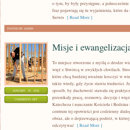
o tym, by były przystępne, a jednocześnie
fraz pojawiają się tu wyjaśnienia, które d
Serwis
[ Read More ]
POSTED BY ADMIN
Misje i ewangelizacj
To miejsce stworzone z myślą o drodze wi
więź z Stwórcą w zwykłych chwilach. Stron
które chcą bardziej uważnie kroczyć w wier
także wtedy, gdy życie stawia trudności. Je
sposób, by duchowość stawała się praktyczn
JANUARY - 30 - 2026
przenikały pracę, rozmowy, decyzje i więz
ON
COMMENTS OFF
Katecheza i nauczanie Kościoła i Rodzina i
MISJE
centrum tej opowieści jest codzienny dial
I
obraz, ale o dojrzewającą podróż, w której
EWANGELIZACJA
odczytywać
[ Read More ]