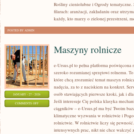
Rośliny cieniolubne i Ogrody tematyczne. 
ROŚLIN
filarach: aranżacji, zakładaniu oraz utrz
każdy, kto marzy o zielonej przestrzeni, m
POSTED BY ADMIN
Maszyny rolnicze
e-Ursus.pl to pełna platforma poświęcon
szeroko rozumianej sprzętowi rolnemu. To
które chcą zrozumieć temat maszyn rolnic
nadęcia, za to z naciskiem na konkret. Ser
osób stawiających pierwsze kroki, jak i d
JANUARY - 27 - 2026
Jeśli interesuje Cię polska klasyka mechani
ON
COMMENTS OFF
ciągników – e-Ursus.pl ma być Twoim baz
MASZYNY
klimatyczne wyzwania w rolnictwie i Pog
ROLNICZE
rolnictwie. W rolnictwie liczy się pewność
intensywnych prac, nikt nie chce walczyć 