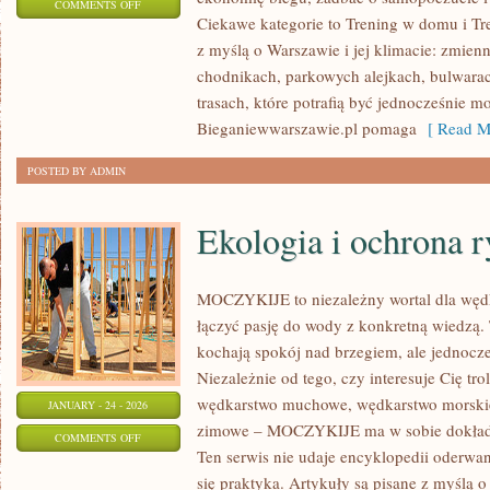
ON
COMMENTS OFF
Ciekawe kategorie to Trening w domu i Tr
RECENZJE
z myślą o Warszawie i jej klimacie: zmien
SPRZĘTU
chodnikach, parkowych alejkach, bulwarach
SPORTOWEGO
trasach, które potrafią być jednocześnie m
Bieganiewwarszawie.pl pomaga
[ Read M
POSTED BY ADMIN
Ekologia i ochrona 
MOCZYKIJE to niezależny wortal dla wędka
łączyć pasję do wody z konkretną wiedzą. 
kochają spokój nad brzegiem, ale jednocze
Niezależnie od tego, czy interesuje Cię trol
wędkarstwo muchowe, wędkarstwo morski
JANUARY - 24 - 2026
zimowe – MOCZYKIJE ma w sobie dokładni
ON
COMMENTS OFF
Ten serwis nie udaje encyklopedii oderwane
EKOLOGIA
się praktyka. Artykuły są pisane z myślą 