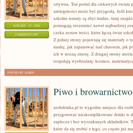
sztywna. Ten portal dla ciekawych świata
umiejętności może być przygodą. Jeśli kie
szkolne tematy są zbyt trudne, tutaj znajd
pomagają zrozumieć nawet najbardziej zaw
JANUARY - 19 - 2026
czeka zestaw treści, które łączą świat szk
ON
COMMENTS OFF
Z jednej strony pojawiają się materiały o 
NEUROBIOLOGIA
naukę, jak zapanować nad chaosem, jak po
I
ich w nocną zmorę. Z drugiej strony można 
PSYCHOLOGIA
rozpalają wyobraźnię: kosmos, matematyc
POSTED BY ADMIN
Piwo i browarnictwo
zrobdrinka.pl to wygodne miejsce dla osób
przygotować nieskomplikowane drinki w d
zaplecza i bez wyszukanych składników. T
które da się zrobić z tego, co często już 