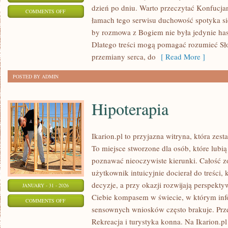
dzień po dniu. Warto przeczytać Konfucjan
ON
COMMENTS OFF
łamach tego serwisu duchowość spotyka się
HINDUIZM
by rozmowa z Bogiem nie była jedynie has
Dlatego treści mogą pomagać rozumieć Sł
przemiany serca, do
[ Read More ]
POSTED BY ADMIN
Hipoterapia
Ikarion.pl to przyjazna witryna, która zest
To miejsce stworzone dla osób, które lubią
poznawać nieoczywiste kierunki. Całość z
użytkownik intuicyjnie docierał do treści, 
decyzje, a przy okazji rozwijają perspekty
JANUARY - 31 - 2026
Ciebie kompasem w świecie, w którym infor
ON
COMMENTS OFF
sensownych wniosków często brakuje. Prze
HIPOTERAPIA
Rekreacja i turystyka konna. Na Ikarion.pl