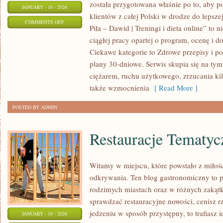
została przygotowana właśnie po to, aby p
JANUARY - 10 - 2026
klientów z całej Polski w drodze do lepsze
ON
COMMENTS OFF
Piła – Dawid | Treningi i dieta online” to n
POWRÓT
ciągłej pracy opartej o program, ocenę i 
DO
Ciekawe kategorie to Zdrowe przepisy i po
FORMY
plany 30-dniowe. Serwis skupia się na tym,
PO
ciężarem, ruchu użytkowego, zrzucania ki
PRZERWIE
także wzmocnienia
[ Read More ]
(KONTUZJA,
POSTED BY ADMIN
CIĄŻA,
PANDEMIA
Restauracje Tematyc
ITP.)
Witamy w miejscu, które powstało z miłośc
odkrywania. Ten blog gastronomiczny to p
rodzimych miastach oraz w różnych zakątka
sprawdzać restauracyjne nowości, cenisz rz
jedzeniu w sposób przystępny, to trafiasz i
JANUARY - 10 - 2026