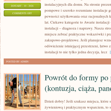
instalacyjnych dla domu. Na stronie preze
JANUARY - 10 - 2026
pompowe i szeroko rozumiane instalacje g
ON
COMMENTS OFF
pewności użytkowania oraz racjonalnych 
CHŁODNICTWO
lat. Ciekawe kategorie to Awarie instalacj
I
instalacji – diagnoza i naprawy. Nasza str
MAGAZYNOWANIE
miejscu zebrać praktyczne wskazówki i prz
ENERGII
zakupowo-projektowe. Jeśli planujesz wzn
odświeżenie istniejącej przestrzeni, łatwo 
instalacji to nie tylko jedna decyzja, lecz
[ 
POSTED BY ADMIN
Powrót do formy po 
(kontuzja, ciąża, pan
Dzień dobry! Jeśli szukasz miejsca, które s
żywieniową i praktycznym wsparciem, to 