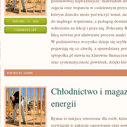
podstawowej najważniejsze: materiałom do
zajęcia oraz wsparciu w codziennym przys
którym dziecko może poćwiczyć temat, ma
do mądrego wspierania, a pedagog dostani
JANUARY - 11 - 2026
wdrożenia na lekcji i poza nią. Polecamy 
ON
COMMENTS OFF
Ideą serwisu jest ułatwienie procesu nauki 
INFORMATYKA
W podstawówce wszystko dzieje się szybk
pojawiają się co chwilę, a sprawdziany pot
sptopolka.pl stawia na klarowne tłumaczen
oraz systematyczność powtórek, dzięki kt
POSTED BY ADMIN
Chłodnictwo i maga
energii
Rymar to miejsce stworzone dla osób, któ
rozwiązań w zakresie ogrzewania oraz n