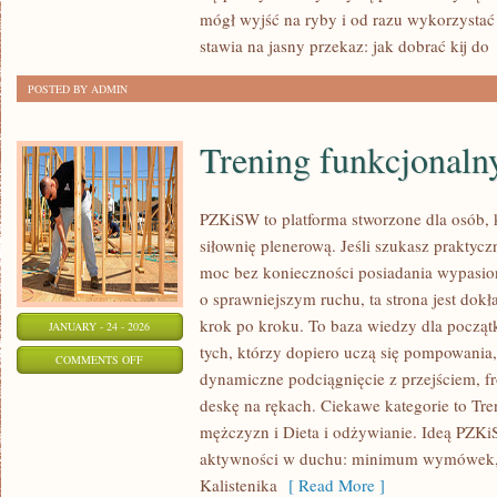
I
mógł wyjść na ryby i od razu wykorzyst
OCHRONA
stawia na jasny przekaz: jak dobrać kij do
RYB
POSTED BY ADMIN
Trening funkcjonaln
PZKiSW to platforma stworzone dla osób, k
siłownię plenerową. Jeśli szukasz praktyc
moc bez konieczności posiadania wypasio
o sprawniejszym ruchu, ta strona jest dokł
krok po kroku. To baza wiedzy dla począt
JANUARY - 24 - 2026
tych, którzy dopiero uczą się pompowania,
ON
COMMENTS OFF
dynamiczne podciągnięcie z przejściem, fr
TRENING
deskę na rękach. Ciekawe kategorie to Tren
FUNKCJONALNY
mężczyzn i Dieta i odżywianie. Ideą PZK
aktywności w duchu: minimum wymówek,
Kalistenika
[ Read More ]