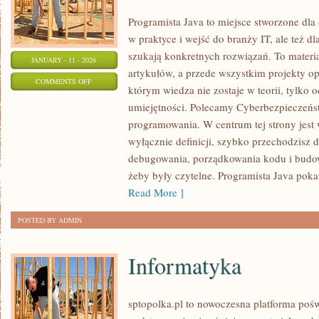
Programista Java to miejsce stworzone dla 
w praktyce i wejść do branży IT, ale też dl
szukają konkretnych rozwiązań. To materi
JANUARY - 11 - 2026
artykułów, a przede wszystkim projekty opa
ON
COMMENTS OFF
którym wiedza nie zostaje w teorii, tylko o
SZTUCZNA
umiejętności. Polecamy Cyberbezpieczeńst
INTELIGENCJA
programowania. W centrum tej strony jest 
I
wyłącznie definicji, szybko przechodzisz 
UCZENIE
debugowania, porządkowania kodu i budowa
MASZYNOWE
żeby były czytelne. Programista Java poka
Read More ]
POSTED BY ADMIN
Informatyka
sptopolka.pl to nowoczesna platforma poś