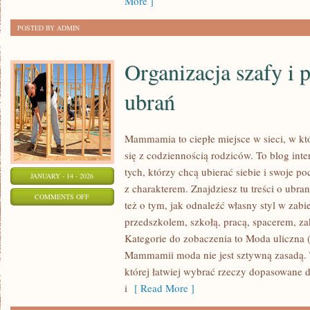
More ]
POSTED BY ADMIN
Organizacja szafy i 
ubrań
Mammamia to ciepłe miejsce w sieci, w kt
się z codziennością rodziców. To blog int
tych, którzy chcą ubierać siebie i swoje p
JANUARY - 14 - 2026
z charakterem. Znajdziesz tu treści o ubran
ON
COMMENTS OFF
też o tym, jak odnaleźć własny styl w zabi
ORGANIZACJA
przedszkolem, szkołą, pracą, spacerem, zak
SZAFY
Kategorie do zobaczenia to Moda uliczna (
I
Mammamii moda nie jest sztywną zasadą. T
PIELĘGNACJA
której łatwiej wybrać rzeczy dopasowane 
UBRAŃ
i
[ Read More ]