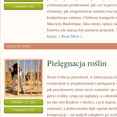
codziennymi problemami: jak coś wypozio
ON
COMMENTS OFF
elementy, jak zregenerować usterkę oraz j
BEZPIECZEŃSTWO
konkretnego zadania. Ulubione kategorie 
NA
Maszyny Budowlane. Idea strony opiera się
BUDOWIE
budowa nie muszą być pasmem pomyłek. M
której
[ Read More ]
POSTED BY ADMIN
Pielęgnacja roślin
Świat roślin to przestrzeń, w której pasja d
rzemiosłem w projektowaniu i pielęgnacji
jak przydomowy teren może zamienić się w
gdzie rośliny czują się najlepiej, a człow
tej idei stoi Kraków i okolice, czyli regio
JANUARY - 27 - 2026
zmieniać, a jednocześnie daje ogrom możl
ON
COMMENTS OFF
kompozycji – od małych zakątków po roz
PIELĘGNACJA