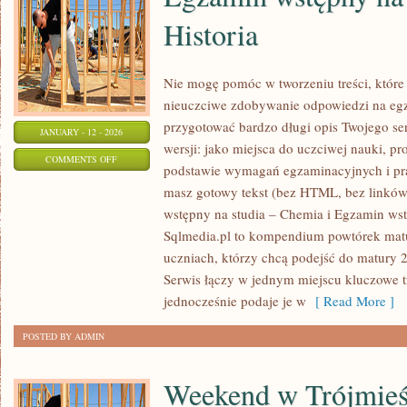
Historia
Nie mogę pomóc w tworzeniu treści, które 
nieuczciwe zdobywanie odpowiedzi na eg
przygotować bardzo długi opis Twojego ser
JANUARY - 12 - 2026
wersji: jako miejsca do uczciwej nauki, 
ON
COMMENTS OFF
podstawie wymagań egzaminacyjnych i pra
EGZAMIN
masz gotowy tekst (bez HTML, bez linków
WSTĘPNY
wstępny na studia – Chemia i Egzamin wstę
NA
Sqlmedia.pl to kompendium powtórek matu
STUDIA
uczniach, którzy chcą podejść do matury
–
Serwis łączy w jednym miejscu kluczowe t
HISTORIA
jednocześnie podaje je w
[ Read More ]
POSTED BY ADMIN
Weekend w Trójmieś