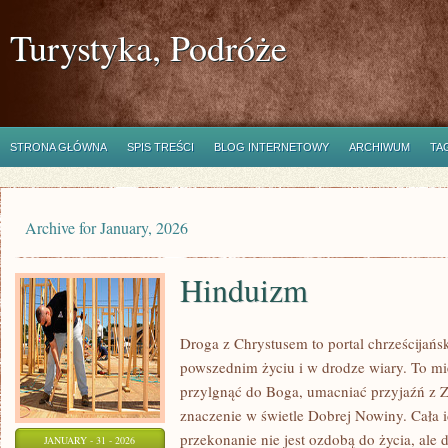
Turystyka, Podróże
STRONA GŁÓWNA
SPIS TREŚCI
BLOG INTERNETOWY
ARCHIWUM
TA
Archive for January, 2026
Hinduizm
Droga z Chrystusem to portal chrześcijańs
powszednim życiu i w drodze wiary. To mie
przylgnąć do Boga, umacniać przyjaźń z 
znaczenie w świetle Dobrej Nowiny. Cała i
przekonanie nie jest ozdobą do życia, ale
JANUARY - 31 - 2026