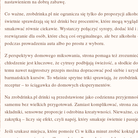
nastawieniem na dobrą zabawę.
Co ważne, zrobdrinka.pl nie ogranicza się tylko do propozycji alk
świetnie sprawdzają się też drinki bez procentów, które mogą wygląd
smakować równie ciekawie. Wystarczy połączyć syropy, dodać lód i 
rozwiązanie dla osób, które chcą coś oryginalnego, ale bez alkoholu
podczas prowadzenia auta albo po prostu z wyboru.
Z perspektywy domowego miksowania, strona pomaga też zrozumieć k
chłodzenie jest kluczowe, że cytrusy podbijają świeżość, a słodkie d
temu nawet najprostszy przepis można dopracować pod siebie i uzys
barmańskich kursów. To właśnie sprytne triki sprawiają, że zrobdrinka
receptur – to ściągawka do domowych eksperymentów.
Na zrobdrinka.pl drinki są przedstawione jako codzienna przyjemnoś
samemu bez wielkich przygotowań. Zamiast komplikować, strona zac
składniki, sensowne proporcje i odrobina kreatywności. Nieważne, 
zakrętką – liczy się efekt, czyli napój, który smakuje świetnie i pasuj
Jeśli szukasz miejsca, które pomoże Ci w kilka minut zrobić koktaj