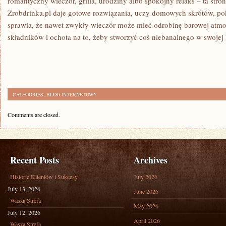
romantyczny wieczór, grilla, urodziny albo spokojny relaks – ta stron
Zrobdrinka.pl daje gotowe rozwiązania, uczy domowych skrótów, pok
sprawia, że nawet zwykły wieczór może mieć odrobinę barowej atmos
składników i ochota na to, żeby stworzyć coś niebanalnego w swojej
CATEGORIES:
BLOG INTERNETOWY
Comments are closed.
Recent Posts
Archives
Historie Klientów i Sukcesy
July 2026
July 13, 2026
June 2026
Wasza Strefa
May 2026
July 12, 2026
April 2026
Wasza Strefa