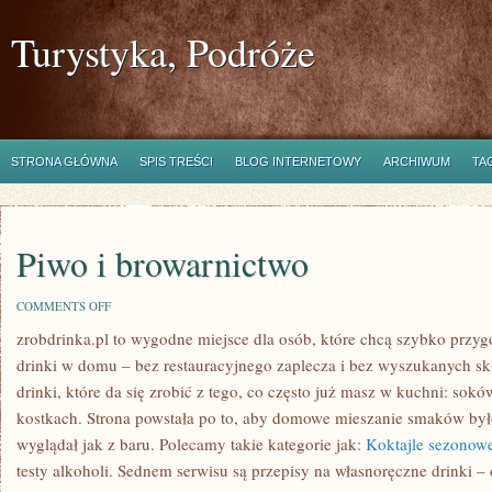
Turystyka, Podróże
STRONA GŁÓWNA
SPIS TREŚCI
BLOG INTERNETOWY
ARCHIWUM
TA
Piwo i browarnictwo
ON
COMMENTS OFF
PIWO
zrobdrinka.pl to wygodne miejsce dla osób, które chcą szybko prz
I
BROWARNICTWO
drinki w domu – bez restauracyjnego zaplecza i bez wyszukanych s
drinki, które da się zrobić z tego, co często już masz w kuchni: so
kostkach. Strona powstała po to, aby domowe mieszanie smaków był
wyglądał jak z baru. Polecamy takie kategorie jak:
Koktajle sezonowe
testy alkoholi. Sednem serwisu są przepisy na własnoręczne drinki – 