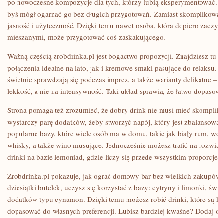
po nowoczesne kompozycje dla tych, którzy lubią eksperymentować. 
byś mógł ogarnąć go bez długich przygotowań. Zamiast skomplikowa
jasność i użyteczność. Dzięki temu nawet osoba, która dopiero zacz
mieszanymi, może przygotować coś zaskakującego.
Ważną częścią zrobdrinka.pl jest bogactwo propozycji. Znajdziesz t
połączenia idealne na lato, jak i kremowe smaki pasujące do relaksu. 
świetnie sprawdzają się podczas imprez, a także warianty delikatne 
lekkość, a nie na intensywność. Taki układ sprawia, że łatwo dopas
Strona pomaga też zrozumieć, że dobry drink nie musi mieć skompli
wystarczy parę dodatków, żeby stworzyć napój, który jest zbalansowa
popularne bazy, które wiele osób ma w domu, takie jak biały rum, wó
whisky, a także wino musujące. Jednocześnie możesz trafić na rozwią
drinki na bazie lemoniad, gdzie liczy się przede wszystkim proporcje
Zrobdrinka.pl pokazuje, jak ograć domowy bar bez wielkich zakupó
dziesiątki butelek, uczysz się korzystać z bazy: cytryny i limonki, św
dodatków typu cynamon. Dzięki temu możesz robić drinki, które są kl
dopasować do własnych preferencji. Lubisz bardziej kwaśne? Dodaj 