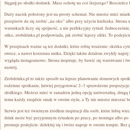
Sięgnij po słodki dodatek. Masz ochotę na coś lżejszego? Rozcieńcz
Duży nacisk położony jest na prosty schemat. Nie musisz mieć miark
przepisów da się zrobić „na oko” albo przy użyciu kieliszka. Stron
warunkach liczy się spójność, a nie perfekcyjny rytuał. Jednocześnie
sitko, zrobdrinka.pl podpowiada, jak zrobić lepszy efekt. To podejście
W przepisach ważne są też dodatki, które robią wrażenie: skórka cyt
owoce, a nawet korzenna nutka. Dzięki takim detalom zwykły napój z
wygląda instagramowo. Strona inspiruje, by bawić się warstwami i t
nastrój.
Zrobdrinka.pl to także sposób na lepsze planowanie domowych spotk
rodzinne spotkanie, łatwiej przygotować 2–3 sprawdzone propozycje
słodkiego. Możesz mieć w zanadrzu jedną opcję uniwersalną, drugą le
temu każdy znajdzie smak w swoim stylu, a Ty nie musisz mieszać b
Serwis jest też świetnym źródłem inspiracji dla osób, które lubią w
drink może być przyjemnym rytuałem po pracy, po treningu albo po
promuje podejście: delektuj się i twórz napoje w swoim tempie. Bez pr