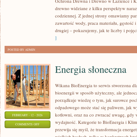
Ochrona Drewna i Drewno w Łazience i Ku
TRADYCJA
drewno widziane z kilku perspektyw naraz: 
DREWNA
codziennej. Z jednej strony omawiamy par
W
zawartość wody, praca materiału, gęstość i
BUDOWNICTWIE
drugiej – pokazujemy, jak te liczby i pojęc
]
POSTED BY ADMIN
Energia słoneczna
Wikana BioEnergia to serwis stworzona dla
bioenergii w sposób użyteczny, ale jednocz
porządkuje wiedzę o tym, jak surowce poc
odpadowego może stać się paliwem, jak wy
kotłowni, oraz na co zwracać uwagę, gdy
FEBRUARY - 12 - 2026
wydajność. Kategorie to BioEnergia i Klim
ON
COMMENTS OFF
przewija się myśl, że transformacja energe
ENERGIA
wielkich hasłach, tylko w konkretnych kro