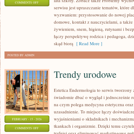
lata szkoły. Zobacz także Problemy wycho
ON
COMMENTS OFF
serwisu jest upraszczanie tematów, które dl
ZABAWY
wyzwaniem: przystosowanie do nowej plac
I
domowe, kontakt z nauczycielami, a także
AKTYWNOŚCI
żywieniem, snem, higieną, rutynami i be
łączy perspektywę rodzica i pedagoga, dzi
skąd biorą
[ Read More ]
POSTED BY ADMIN
Trendy urodowe
Estetica Endermologia to serwis tworzony 
świadomie dbać o wygląd i jednocześnie ro
na czym polega medycyna estetyczna oraz 
uzasadnienie. To miejsce łączy doświadcze
wyjaśnieniami o składnikach i mechanizm
FEBRUARY - 15 - 2026
tkankach i organizmie. Dzięki temu czyte
ON
COMMENTS OFF
trafniej oraz eliminować marketingowe puł