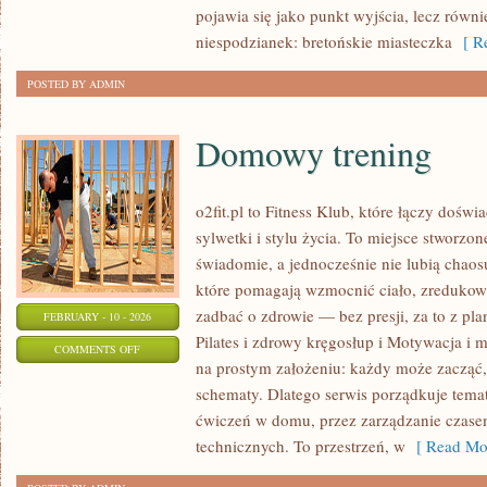
ŚREDNI
pojawia się jako punkt wyjścia, lecz równi
I
niespodzianek: bretońskie miasteczka
[ Re
ZAAWANSOWANY
POSTED BY ADMIN
Domowy trening
o2fit.pl to Fitness Klub, które łączy doś
sylwetki i stylu życia. To miejsce stworzon
świadomie, a jednocześnie nie lubią chaosu
które pomagają wzmocnić ciało, zredukowa
zadbać o zdrowie — bez presji, za to z pl
FEBRUARY - 10 - 2026
Pilates i zdrowy kręgosłup i Motywacja i mi
ON
COMMENTS OFF
na prostym założeniu: każdy może zacząć, 
DOMOWY
schematy. Dlatego serwis porządkuje tema
TRENING
ćwiczeń w domu, przez zarządzanie czasem
technicznych. To przestrzeń, w
[ Read Mor