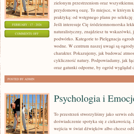
zielonym przestrzeniom oraz wszystkiemu
przydomową oazę. To miejsce, w którym k
praktyką: od wstępnego planu po selekcję 
Jeśli interesuje Cię śródziemnomorska lek
FEBRUARY - 17 - 2026
naturalistyczny, znajdziesz tu wskazówki, 
ON
COMMENTS OFF
podwórko. Kategorie to Pielęgnacja ogrod
CHOROBY
wodne. W centrum naszej uwagi są ogrody 
I
charakter. Pokazujemy, jak budować atmosf
SZKODNIKI
cykliczność natury. Podpowiadamy, jak łą
ROŚLIN
oraz gatunki odporne, by ogród wyglądał 
POSTED BY ADMIN
Psychologia i Emocj
To przestrzeń stworzyliśmy jako serwis e
doświadczenie spotyka się z ciekawością. J
wejścia w świat dźwięków albo chcesz odś