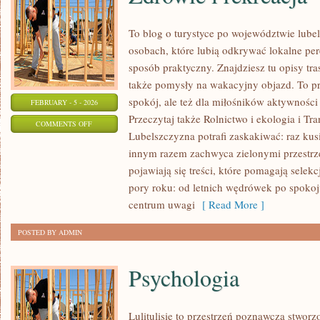
To blog o turystyce po województwie lube
osobach, które lubią odkrywać lokalne per
sposób praktyczny. Znajdziesz tu opisy tras
także pomysły na wakacyjny objazd. To prz
spokój, ale też dla miłośników aktywności
FEBRUARY - 5 - 2026
Przeczytaj także Rolnictwo i ekologia i Tr
ON
COMMENTS OFF
Lubelszczyzna potrafi zaskakiwać: raz ku
ZDROWIE
innym razem zachwyca zielonymi przestrze
I
pojawiają się treści, które pomagają selek
REKREACJA
pory roku: od letnich wędrówek po spoko
centrum uwagi
[ Read More ]
POSTED BY ADMIN
Psychologia
Lulitulisie to przestrzeń poznawcza stwor