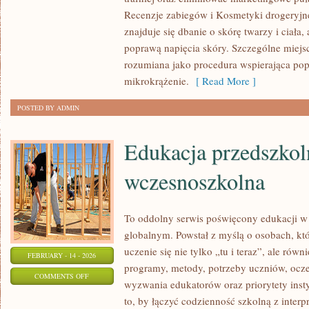
TRENDY
Recenzje zabiegów i Kosmetyki drogeryjn
URODOWE
znajduje się dbanie o skórę twarzy i ciała,
poprawą napięcia skóry. Szczególne miejs
rozumiana jako procedura wspierająca pop
mikrokrążenie.
[ Read More ]
POSTED BY ADMIN
Edukacja przedszkol
wczesnoszkolna
To oddolny serwis poświęcony edukacji w
globalnym. Powstał z myślą o osobach, któ
uczenie się nie tylko „tu i teraz”, ale równ
FEBRUARY - 14 - 2026
programy, metody, potrzeby uczniów, ocze
ON
COMMENTS OFF
wyzwania edukatorów oraz priorytety insty
EDUKACJA
to, by łączyć codzienność szkolną z interpr