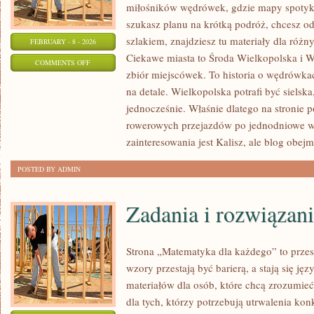
miłośników wędrówek, gdzie mapy spotykaj
szukasz planu na krótką podróż, chcesz o
szlakiem, znajdziesz tu materiały dla róż
FEBRUARY - 8 - 2026
Ciekawe miasta to Środa Wielkopolska i Wr
ON
COMMENTS OFF
zbiór miejscówek. To historia o wędrówk
SZAMOTUŁY
na detale. Wielkopolska potrafi być sielsk
jednocześnie. Właśnie dlatego na stronie p
rowerowych przejazdów po jednodniowe 
zainteresowania jest Kalisz, ale blog obejm
POSTED BY ADMIN
Zadania i rozwiązan
Strona „Matematyka dla każdego” to przes
wzory przestają być barierą, a stają się ję
materiałów dla osób, które chcą zrozumie
dla tych, którzy potrzebują utrwalenia ko