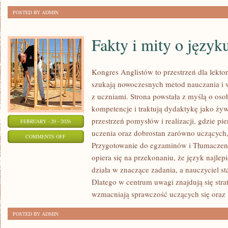
POSTED BY ADMIN
Fakty i mity o język
Kongres Anglistów to przestrzeń dla lekto
szukają nowoczesnych metod nauczania i 
z uczniami. Strona powstała z myślą o oso
kompetencje i traktują dydaktykę jako ży
przestrzeń pomysłów i realizacji, gdzie pi
FEBRUARY - 20 - 2026
uczenia oraz dobrostan zarówno uczących,
ON
COMMENTS OFF
Przygotowanie do egzaminów i Tłumaczenia 
FAKTY
opiera się na przekonaniu, że język najlep
I
działa w znaczące zadania, a nauczyciel s
MITY
Dlatego w centrum uwagi znajdują się stra
O
wzmacniają sprawczość uczących się oraz
JĘZYKU
ANGIELSKIM
POSTED BY ADMIN