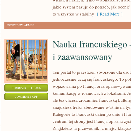
SŁONECZNA
jakie system pasuje do potrzeb, jak ocenić 
to wszystko w stabilny
[ Read More ]
POSTED BY ADMIN
Nauka francuskiego 
i zaawansowany
Ten portal to przestrzeń stworzone dla osób
jednocześnie uczą się francuskiego. To p
wojażowania po Francji oraz opanowywania
FEBRUARY - 11 - 2026
komunikację w rozmowach z lokalsami. Jeś
ON
COMMENTS OFF
ale też chcesz zrozumieć francuską kulturę
NAUKA
znajdziesz treści zbudowane właśnie na 
FRANCUSKIEGO
Kategorie to Francuski dzień po dniu i Fr
–
centrum tej strony jest Francja opisana życ
POZIOM
Znajdziesz tu przewodniki z miejsc klasycz