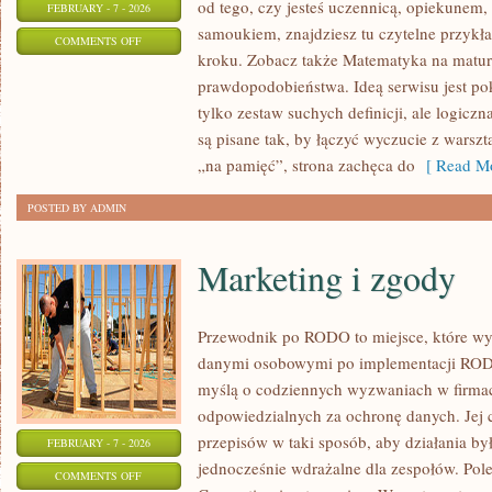
od tego, czy jesteś uczennicą, opiekunem,
FEBRUARY - 7 - 2026
samoukiem, znajdziesz tu czytelne przykł
ON
COMMENTS OFF
kroku. Zobacz także Matematyka na matur
ZADANIA
prawdopodobieństwa. Ideą serwisu jest po
I
tylko zestaw suchych definicji, ale logicz
ROZWIĄZANIA
są pisane tak, by łączyć wyczucie z warsz
„na pamięć”, strona zachęca do
[ Read Mo
POSTED BY ADMIN
Marketing i zgody
Przewodnik po RODO to miejsce, które wy
danymi osobowymi po implementacji RODO.
myślą o codziennych wyzwaniach w firmac
odpowiedzialnych za ochronę danych. Jej c
przepisów w taki sposób, aby działania by
FEBRUARY - 7 - 2026
jednocześnie wdrażalne dla zespołów. Pol
ON
COMMENTS OFF