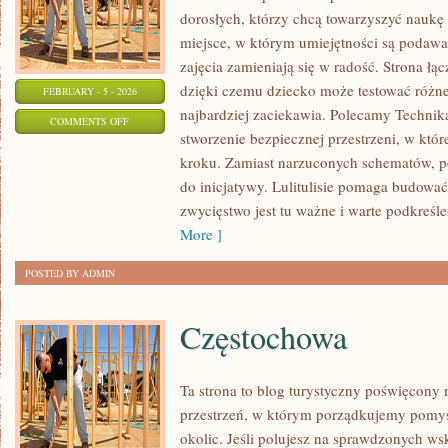
dorosłych, którzy chcą towarzyszyć naukę
miejsce, w którym umiejętności są podawa
zajęcia zamieniają się w radość. Strona ł
dzięki czemu dziecko może testować różne 
FEBRUARY - 5 - 2026
najbardziej zaciekawia. Polecamy Technika
ON
COMMENTS OFF
stworzenie bezpiecznej przestrzeni, w któ
PSYCHOLOGIA
kroku. Zamiast narzuconych schematów, poj
do inicjatywy. Lulitulisie pomaga budować
zwycięstwo jest tu ważne i warte podkreślen
More ]
POSTED BY ADMIN
Częstochowa
Ta strona to blog turystyczny poświęcony
przestrzeń, w którym porządkujemy pomys
okolic. Jeśli polujesz na sprawdzonych 