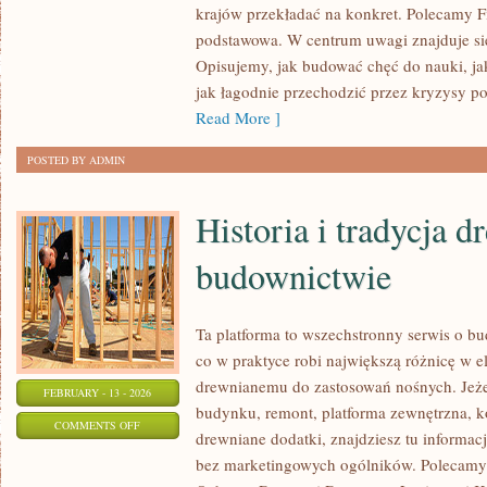
PRZEDSZKOLNA
krajów przekładać na konkret. Polecamy F
I
podstawowa. W centrum uwagi znajduje się
WCZESNOSZKOLNA
Opisujemy, jak budować chęć do nauki, ja
jak łagodnie przechodzić przez kryzysy po
Read More ]
POSTED BY ADMIN
Historia i tradycja 
budownictwie
Ta platforma to wszechstronny serwis o b
co w praktyce robi największą różnicę w 
drewnianemu do zastosowań nośnych. Jeżel
FEBRUARY - 13 - 2026
budynku, remont, platforma zewnętrzna, ko
ON
COMMENTS OFF
drewniane dodatki, znajdziesz tu informa
HISTORIA
bez marketingowych ogólników. Polecamy 
I