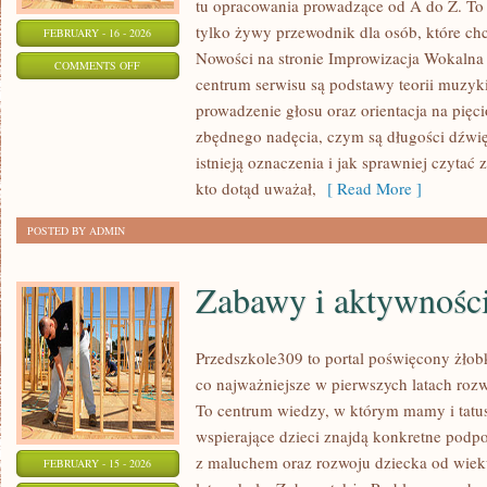
tu opracowania prowadzące od A do Z. To 
tylko żywy przewodnik dla osób, które ch
FEBRUARY - 16 - 2026
Nowości na stronie Improwizacja Wokalna
ON
COMMENTS OFF
centrum serwisu są podstawy teorii muzyk
PSYCHOLOGIA
prowadzenie głosu oraz orientacja na pięc
I
zbędnego nadęcia, czym są długości dźwięk
EMOCJE
istnieją oznaczenia i jak sprawniej czytać 
W
kto dotąd uważał,
[ Read More ]
ŚPIEWIE
POSTED BY ADMIN
Zabawy i aktywnośc
Przedszkole309 to portal poświęcony żło
co najważniejsze w pierwszych latach ro
To centrum wiedzy, w którym mamy i tatu
wspierające dzieci znajdą konkretne podp
z maluchem oraz rozwoju dziecka od wiek
FEBRUARY - 15 - 2026