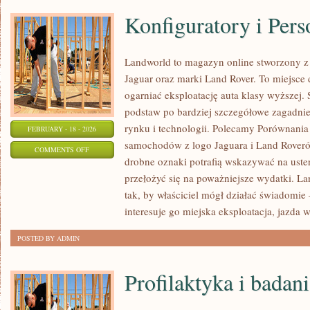
Konfiguratory i Pers
Landworld to magazyn online stworzony 
Jaguar oraz marki Land Rover. To miejsce d
ogarniać eksploatację auta klasy wyższej. 
podstaw po bardziej szczegółowe zagadnien
rynku i technologii. Polecamy Porównania 
FEBRUARY - 18 - 2026
samochodów z logo Jaguara i Land Roverów
ON
COMMENTS OFF
drobne oznaki potrafią wskazywać na uste
KONFIGURATORY
przełożyć się na poważniejsze wydatki. L
I
tak, by właściciel mógł działać świadomie 
PERSONALIZACJA
interesuje go miejska eksploatacja, jazda w
POSTED BY ADMIN
Profilaktyka i badan