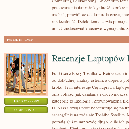
Computing i outsourcing. W centrum temat
MARKETING
przetwarzania danych: legalność, konkretne
I
trzeba”, prawidłowość, kontrola czasu, int
ZGODY
rozliczalność. Dzięki temu serwis pomaga n
umieć zastosować kluczowe wymagania. St
POSTED BY ADMIN
Recenzje Laptopów 
Punkt serwisowy Toshiba w Katowicach to
od dokładnej analizy usterki, a dopiero 
kroku. Jeśli interesuje Cię naprawa lapto
opis pokaże, jak działamy i czego możesz
kategorie to Ekologia i Zrównoważona Ele
FEBRUARY - 7 - 2026
Fi. Nasza działalność koncentruje się na 
ON
COMMENTS OFF
szczególnie na rodzinie Toshiba Satellite.
RECENZJE
potrafią służyć naprawdę długo, o ile ich 
LAPTOPÓW
kondycji. Kiedy pojawia się usterka, liczy