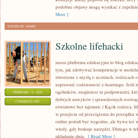
INNYCH
podobne objawy mogą wynikać z zupełnie
MAREK
More ]
POSTED BY ADMIN
Szkolne lifehacki
nasza platforma edukacyjna to blog eduka
tym, jak zdobywać kompetencje w modelu 
stworzone z myślą o uczniach, rodzicach o
usprawnić codzienność e-learningu. Jeśli i
ogólników, znajdziesz tu podpowiedzi, kt
FEBRUARY - 6 - 2026
dobrych nawyków i sprawdzonych rozwiąza
ON
COMMENTS OFF
oświatowe bez tajemnic i Kącik rodzica. Id
SZKOLNE
w przejściu od przeciążenia do porządku w
LIFEHACKI
online potrafi być wygodne, ale bywa też
wtedy, gdy brakuje narzędzi. Dlatego w tek
układanie dnia,
[ Read More ]