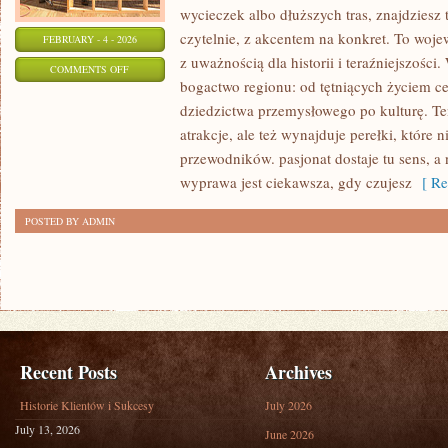
wycieczek albo dłuższych tras, znajdziesz
czytelnie, z akcentem na konkret. To woje
FEBRUARY - 4 - 2026
z uważnością dla historii i teraźniejszości
ON
COMMENTS OFF
bogactwo regionu: od tętniących życiem ce
CZĘSTOCHOWA
dziedzictwa przemysłowego po kulturę. Te
atrakcje, ale też wynajduje perełki, które n
przewodników. pasjonat dostaje tu sens, a n
wyprawa jest ciekawsza, gdy czujesz
[ Re
POSTED BY ADMIN
Recent Posts
Archives
Historie Klientów i Sukcesy
July 2026
July 13, 2026
June 2026