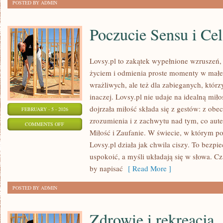
POSTED BY ADMIN
Poczucie Sensu i Cel
Lovsy.pl to zakątek wypełnione wzruszeń,
życiem i odmienia proste momenty w małe 
wrażliwych, ale też dla zabieganych, któ
inaczej. Lovsy.pl nie udaje na idealną mił
dojrzała miłość składa się z gestów: z obe
FEBRUARY - 5 - 2026
zrozumienia i z zachwytu nad tym, co aut
ON
COMMENTS OFF
Miłość i Zaufanie. W świecie, w którym p
POCZUCIE
Lovsy.pl działa jak chwila ciszy. To bezpi
SENSU
uspokoić, a myśli układają się w słowa. Cz
I
by napisać
[ Read More ]
CEL
ŻYCIA
POSTED BY ADMIN
Zdrowie i rekreacja