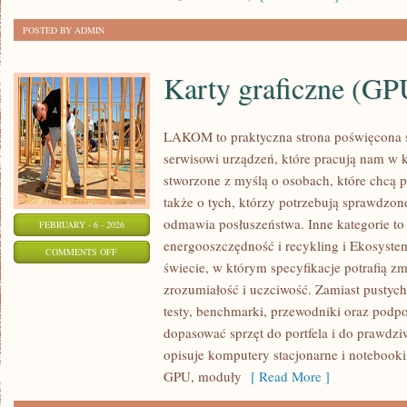
POSTED BY ADMIN
Karty graficzne (GP
LAKOM to praktyczna strona poświęcona 
serwisowi urządzeń, które pracują nam w 
stworzone z myślą o osobach, które chcą 
także o tych, którzy potrzebują sprawdzo
odmawia posłuszeństwa. Inne kategorie to 
FEBRUARY - 6 - 2026
energooszczędność i recykling i Ekosystem
ON
COMMENTS OFF
świecie, w którym specyfikacje potrafią 
KARTY
zrozumiałość i uczciwość. Zamiast pustyc
GRAFICZNE
testy, benchmarki, przewodniki oraz podp
(GPU)
dopasować sprzęt do portfela i do praw
opisuje komputery stacjonarne i notebooki
GPU, moduły
[ Read More ]