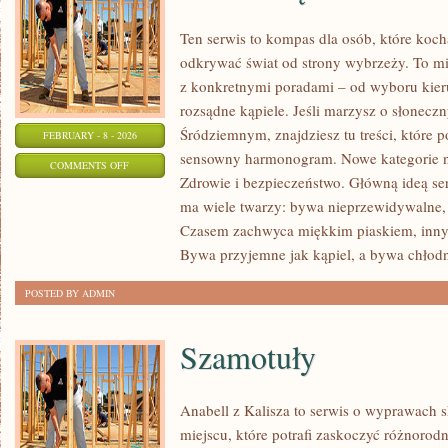
Ten serwis to kompas dla osób, które koc
odkrywać świat od strony wybrzeży. To mie
z konkretnymi poradami – od wyboru kier
rozsądne kąpiele. Jeśli marzysz o słonec
Śródziemnym, znajdziesz tu treści, które
FEBRUARY - 8 - 2026
sensowny harmonogram. Nowe kategorie na 
ON
COMMENTS OFF
Zdrowie i bezpieczeństwo. Główną ideą ser
POD
ma wiele twarzy: bywa nieprzewidywalne, a
WODĄ
Czasem zachwyca miękkim piaskiem, inn
Bywa przyjemne jak kąpiel, a bywa chłodn
POSTED BY ADMIN
Szamotuły
Anabell z Kalisza to serwis o wyprawach 
miejscu, które potrafi zaskoczyć różnorodn