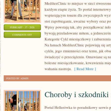
MediluxClinic to miejsce w sieci stworzon
każdym etapie życia. To portal internetowy
wspierającym tonem dla zwyczajnych wyzw
stoi zapobieganie, uważne wybory oraz p
Wpisy powstają tak, aby porządkować infor
FEBRUARY - 17 - 2026
bywają przeładowane mitem, a jednocześni
ON
COMMENTS OFF
Kategorie Cykl miesiączkowy i zaburzenia 
PROFILAKTYKA
Na łamach MediluxClinic pojawiają się art
I
cyklu, jego zmienności oraz temu, jak ob
BADANIA
świadczyć o przeciążeniu. Omawiane są naj
KONTROLNE
bolesne miesiączkowanie, krwawienia mi
wahania nastroju.
[ Read More ]
POSTED BY ADMIN
Choroby i szkodniki 
Portal Hellerówka to poradnikowy serwis