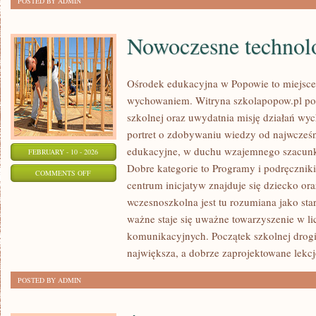
POSTED BY ADMIN
Nowoczesne technolo
Ośrodek edukacyjna w Popowie to miejsce,
wychowaniem. Witryna szkolapopow.pl pok
szkolnej oraz uwydatnia misję działań 
portret o zdobywaniu wiedzy od najwcześni
edukacyjne, w duchu wzajemnego szacunku
FEBRUARY - 10 - 2026
Dobre kategorie to Programy i podręczniki
ON
COMMENTS OFF
centrum inicjatyw znajduje się dziecko or
NOWOCZESNE
wczesnoszkolna jest tu rozumiana jako star
TECHNOLOGIE
ważne staje się uważne towarzyszenie w li
W
komunikacyjnych. Początek szkolnej drogi 
EDUKACJI
największa, a dobrze zaprojektowane lekcj
POSTED BY ADMIN