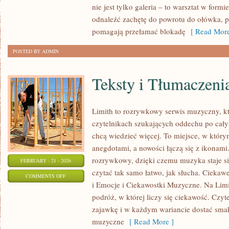
nie jest tylko galeria – to warsztat w for
I
odnaleźć zachętę do powrotu do ołówka, pi
CODZIENNA
pomagają przełamać blokadę
[ Read More
PRAKTYKA
POSTED BY ADMIN
Teksty i Tłumaczeni
Limith to rozrywkowy serwis muzyczny, kt
czytelnikach szukających oddechu po całym
chcą wiedzieć więcej. To miejsce, w który
anegdotami, a nowości łączą się z ikonami
rozrywkowy, dzięki czemu muzyka staje się 
FEBRUARY - 21 - 2026
czytać tak samo łatwo, jak słucha. Ciekaw
ON
COMMENTS OFF
i Emocje i Ciekawostki Muzyczne. Na Limi
TEKSTY
podróż, w której liczy się ciekawość. Czyte
I
zajawkę i w każdym wariancie dostać smak
TŁUMACZENIA
muzyczne
[ Read More ]
PIOSENEK