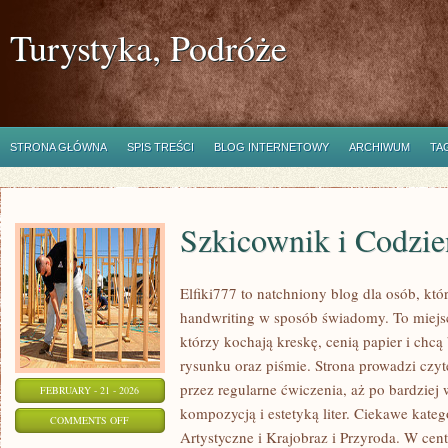
Turystyka, Podróże
STRONA GŁÓWNA
SPIS TREŚCI
BLOG INTERNETOWY
ARCHIWUM
TA
Szkicownik i Codzie
Elfiki777 to natchniony blog dla osób, któ
handwriting w sposób świadomy. To miejsc
którzy kochają kreskę, cenią papier i chc
rysunku oraz piśmie. Strona prowadzi czyt
przez regularne ćwiczenia, aż po bardzie
FEBRUARY - 21 - 2026
kompozycją i estetyką liter. Ciekawe kategor
ON
COMMENTS OFF
Artystyczne i Krajobraz i Przyroda. W cent
SZKICOWNIK