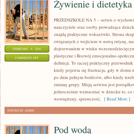
Żywienie i dietetyka
PRZEDSZKOLE NA 5 – serwis o wychowani
nauczyciele oraz osoby prowadzące dziec
znajdą praktyczne wskazówki. Strona skup
związanych z wejściem w nową rutynę, nast
dojrzewaniem w wieku wczesnodziecięcy
FEBRUARY - 9 - 2026
plastyczne i Rozwój emocjonalno-społeczny
ON
COMMENTS OFF
definicji. To raczej praktyczny przewodnik
ŻYWIENIE
kiedy pojawia się frustracja, gdy w domu 
I
po dniu pełnym bodźców, albo kiedy trzeb
DIETETYKA
zmianę grupy. Misją serwisu jest porządk
jednocześnie wzmacniać w dziecku to, co 
wewnętrzny, sprawczość,
[ Read More ]
POSTED BY ADMIN
Pod wodą