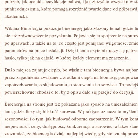
potrzeb, jak ocenić specyfikację paliwa, i jak złożyć to wszystko w s
punkt odniesienia, które pomaga rozróżnić twarde dane od półprawd
akademicki.
Wikana BioEnergia pokazuje bioenergię jako złożony temat, gdzie lic
ale też zrównoważenie pozyskania. Pojawia się tu spojrzenie na suro
po uprawach, a także na to, co często jest pomijane: wilgotność, zmi
parametrów na pracę instalacji. Dzięki temu czytelnik uczy się patrze
hasło, tylko jak na całość, w której każdy element ma znaczenie.
Dużo miejsca zajmuje ciepło, bo właśnie tam bioenergia bywa najbar
przez zagadnienia związane z źródłami ciepła na biomasę, podpowiad
zapotrzebowania, o składowaniu, o sterowaniu i o serwisie. To podejści
powierzchowne: chodzi o to, by z opisu dało się przejść do decyzji.
Bioenergia na stronie jest też pokazana jako sposób na uniezależnie
tam, gdzie liczy się bliskość surowca. W praktyce oznacza to myślenie
sezonowości i o tym, jak budować odporne zaopatrzenie. W tym konte
niepewności: ceny, dostępność, konkurencja o surowiec, a także sta
zrozumieć, że bioenergia działa najlepiej wtedy, gdy stoi za nią proc