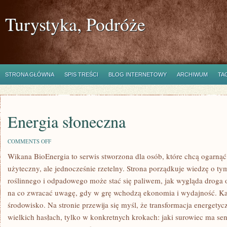
Turystyka, Podróże
STRONA GŁÓWNA
SPIS TREŚCI
BLOG INTERNETOWY
ARCHIWUM
TA
Energia słoneczna
ON
COMMENTS OFF
ENERGIA
Wikana BioEnergia to serwis stworzona dla osób, które chcą ogarnąć
SŁONECZNA
użyteczny, ale jednocześnie rzetelny. Strona porządkuje wiedzę o t
roślinnego i odpadowego może stać się paliwem, jak wygląda droga od
na co zwracać uwagę, gdy w grę wchodzą ekonomia i wydajność. Ka
środowisko. Na stronie przewija się myśl, że transformacja energetyc
wielkich hasłach, tylko w konkretnych krokach: jaki surowiec ma sen