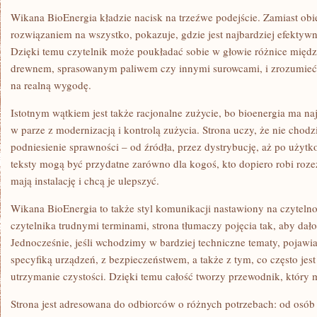
Wikana BioEnergia kładzie nacisk na trzeźwe podejście. Zamiast obi
rozwiązaniem na wszystko, pokazuje, gdzie jest najbardziej efektyw
Dzięki temu czytelnik może poukładać sobie w głowie różnice międ
drewnem, sprasowanym paliwem czy innymi surowcami, i zrozumieć, j
na realną wygodę.
Istotnym wątkiem jest także racjonalne zużycie, bo bioenergia ma na
w parze z modernizacją i kontrolą zużycia. Strona uczy, że nie chodz
podniesienie sprawności – od źródła, przez dystrybucję, aż po użytk
teksty mogą być przydatne zarówno dla kogoś, kto dopiero robi rozezn
mają instalację i chcą je ulepszyć.
Wikana BioEnergia to także styl komunikacji nastawiony na czyteln
czytelnika trudnymi terminami, strona tłumaczy pojęcia tak, aby dało
Jednocześnie, jeśli wchodzimy w bardziej techniczne tematy, pojawia
specyfiką urządzeń, z bezpieczeństwem, a także z tym, co często jes
utrzymanie czystości. Dzięki temu całość tworzy przewodnik, który 
Strona jest adresowana do odbiorców o różnych potrzebach: od osób