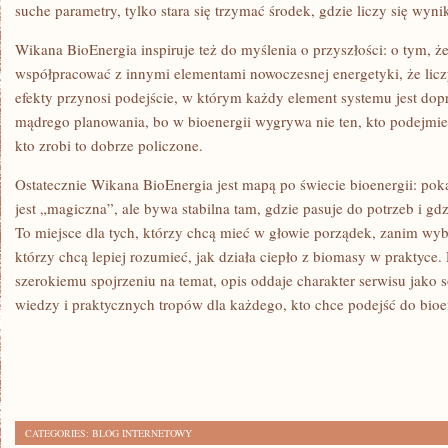
suche parametry, tylko stara się trzymać środek, gdzie liczy się wyni
Wikana BioEnergia inspiruje też do myślenia o przyszłości: o tym, ż
współpracować z innymi elementami nowoczesnej energetyki, że liczy 
efekty przynosi podejście, w którym każdy element systemu jest do
mądrego planowania, bo w bioenergii wygrywa nie ten, kto podejmie d
kto zrobi to dobrze policzone.
Ostatecznie Wikana BioEnergia jest mapą po świecie bioenergii: poka
jest „magiczna”, ale bywa stabilna tam, gdzie pasuje do potrzeb i gd
To miejsce dla tych, którzy chcą mieć w głowie porządek, zanim wybi
którzy chcą lepiej rozumieć, jak działa ciepło z biomasy w praktyce. 
szerokiemu spojrzeniu na temat, opis oddaje charakter serwisu jako so
wiedzy i praktycznych tropów dla każdego, kto chce podejść do bioe
CATEGORIES:
BLOG INTERNETOWY