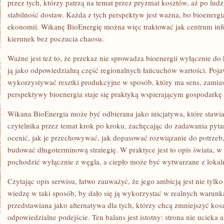
przez tych, którzy patrzą na temat przez pryzmat kosztów, aż po ludzi
stabilność dostaw. Każda z tych perspektyw jest ważna, bo bioenergia
ekonomii. Wikanę BioEnergię można więc traktować jak centrum inf
kierunek bez poczucia chaosu.
Ważne jest też to, że przekaz nie sprowadza bioenergii wyłącznie do 
ją jako odpowiedzialną część regionalnych łańcuchów wartości. Pojaw
wykorzystywać resztki produkcyjne w sposób, który ma sens, zamias
perspektywy bioenergia staje się praktyką wspierającym gospodarkę
Wikana BioEnergia może być odbierana jako inicjatywa, które stawia
czytelnika przez temat krok po kroku, zachęcając do zadawania pytań
ocenić, jak je przechowywać, jak dopasować rozwiązanie do potrzeb,
budować długoterminową strategię. W praktyce jest to opis świata, w
pochodzić wyłącznie z węgla, a ciepło może być wytwarzane z loka
Czytając opis serwisu, łatwo zauważyć, że jego ambicją jest nie tylk
wiedzę w taki sposób, by dało się ją wykorzystać w realnych warunka
przedstawiana jako alternatywa dla tych, którzy chcą zmniejszyć kos
odpowiedzialne podejście. Ten balans jest istotny: strona nie ucieka 