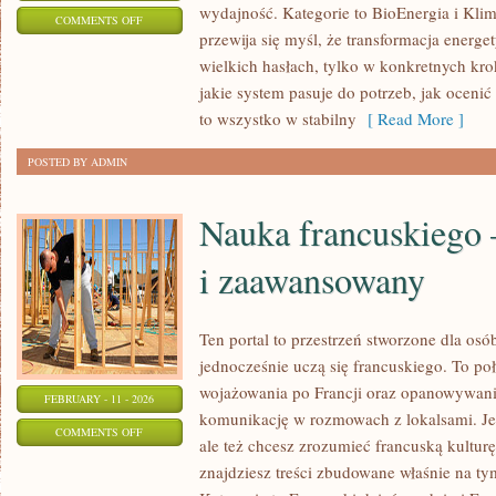
wydajność. Kategorie to BioEnergia i Klim
ON
COMMENTS OFF
przewija się myśl, że transformacja energe
ENERGIA
wielkich hasłach, tylko w konkretnych kro
SŁONECZNA
jakie system pasuje do potrzeb, jak ocenić 
to wszystko w stabilny
[ Read More ]
POSTED BY ADMIN
Nauka francuskiego 
i zaawansowany
Ten portal to przestrzeń stworzone dla osób
jednocześnie uczą się francuskiego. To p
wojażowania po Francji oraz opanowywania
FEBRUARY - 11 - 2026
komunikację w rozmowach z lokalsami. Jeś
ON
COMMENTS OFF
ale też chcesz zrozumieć francuską kulturę
NAUKA
znajdziesz treści zbudowane właśnie na 
FRANCUSKIEGO