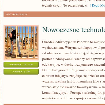
technicznych. To przestrzeń, w
[ Read Mor
POSTED BY ADMIN
Nowoczesne technolo
Ośrodek edukacyjna w Popowie to miejsce,
wychowaniem. Witryna szkolapopow.pl pok
szkolnej oraz uwydatnia misję działań 
portret o zdobywaniu wiedzy od najwcześni
edukacyjne, w duchu wzajemnego szacunku
FEBRUARY - 10 - 2026
Dobre kategorie to Programy i podręczniki
ON
COMMENTS OFF
centrum inicjatyw znajduje się dziecko or
NOWOCZESNE
wczesnoszkolna jest tu rozumiana jako star
TECHNOLOGIE
ważne staje się uważne towarzyszenie w li
W
komunikacyjnych. Początek szkolnej drogi 
EDUKACJI
największa, a dobrze zaprojektowane lekcj