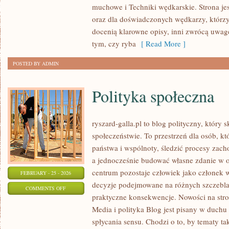
muchowe i Techniki wędkarskie. Strona je
MIEJSKIE
oraz dla doświadczonych wędkarzy, którzy
docenią klarowne opisy, inni zwrócą uwag
tym, czy ryba
[ Read More ]
POSTED BY ADMIN
Polityka społeczna
ryszard-galla.pl to blog polityczny, który 
społeczeństwie. To przestrzeń dla osób, 
państwa i wspólnoty, śledzić procesy zach
a jednocześnie budować własne zdanie w op
centrum pozostaje człowiek jako członek ws
FEBRUARY - 25 - 2026
decyzje podejmowane na różnych szczeblac
ON
COMMENTS OFF
praktyczne konsekwencje. Nowości na stro
POLITYKA
Media i polityka Blog jest pisany w duchu
SPOŁECZNA
spłycania sensu. Chodzi o to, by tematy ta