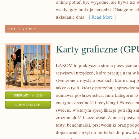
online potrafi być wygodne, ale bywa też
wtedy, gdy brakuje narzędzi. Dlatego w tek
układanie dnia,
[ Read More ]
POSTED BY ADMIN
Karty graficzne (GP
LAKOM to praktyczna strona poświęcona 
serwisowi urządzeń, które pracują nam w 
stworzone z myślą o osobach, które chcą 
także o tych, którzy potrzebują sprawdzo
odmawia posłuszeństwa. Inne kategorie to 
FEBRUARY - 6 - 2026
energooszczędność i recykling i Ekosystem
ON
COMMENTS OFF
świecie, w którym specyfikacje potrafią 
KARTY
zrozumiałość i uczciwość. Zamiast pustyc
GRAFICZNE
testy, benchmarki, przewodniki oraz podp
(GPU)
dopasować sprzęt do portfela i do praw