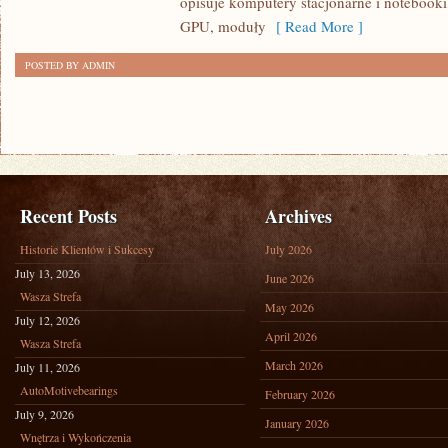
opisuje komputery stacjonarne i notebooki
GPU, moduły
[ Read More ]
POSTED BY ADMIN
Recent Posts
Archives
Historie Klientów i Sukcesy
July 2026
July 13, 2026
June 2026
Wasza Strefa
May 2026
July 12, 2026
April 2026
Wasza Strefa
March 2026
July 11, 2026
AutoMotivebearings
February 2026
July 9, 2026
January 2026
Wnętrza i Wykończenia