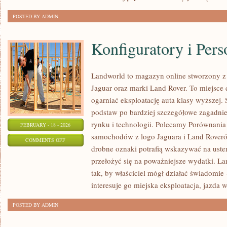
JĘZYKU
ANGIELSKIM
POSTED BY ADMIN
Konfiguratory i Pers
Landworld to magazyn online stworzony 
Jaguar oraz marki Land Rover. To miejsce d
ogarniać eksploatację auta klasy wyższej. 
podstaw po bardziej szczegółowe zagadnien
rynku i technologii. Polecamy Porównania 
FEBRUARY - 18 - 2026
samochodów z logo Jaguara i Land Roverów
ON
COMMENTS OFF
drobne oznaki potrafią wskazywać na uste
KONFIGURATORY
przełożyć się na poważniejsze wydatki. L
I
tak, by właściciel mógł działać świadomie 
PERSONALIZACJA
interesuje go miejska eksploatacja, jazda w
POSTED BY ADMIN