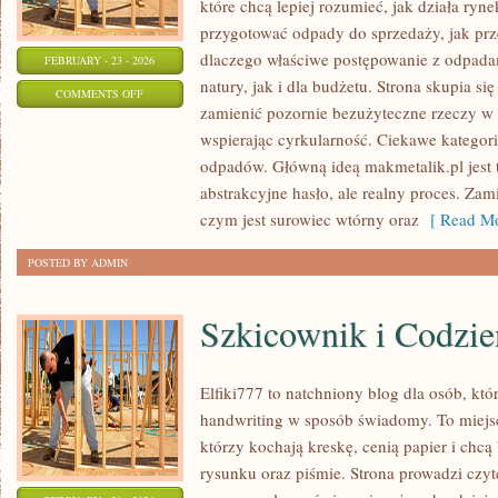
które chcą lepiej rozumieć, jak działa ryn
przygotować odpady do sprzedaży, jak prze
dlaczego właściwe postępowanie z odpada
FEBRUARY - 23 - 2026
natury, jak i dla budżetu. Strona skupia si
ON
COMMENTS OFF
zamienić pozornie bezużyteczne rzeczy w 
ODPADY
wspierając cyrkularność. Ciekawe kategor
NIEBEZPIECZNE
odpadów. Główną ideą makmetalik.pl jest to
abstrakcyjne hasło, ale realny proces. Zam
czym jest surowiec wtórny oraz
[ Read Mo
POSTED BY ADMIN
Szkicownik i Codzie
Elfiki777 to natchniony blog dla osób, któ
handwriting w sposób świadomy. To miejsc
którzy kochają kreskę, cenią papier i chc
rysunku oraz piśmie. Strona prowadzi czyt