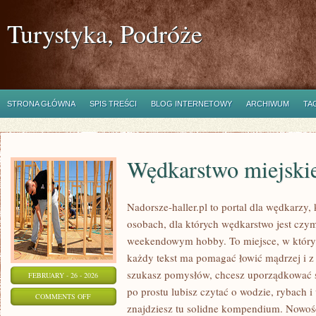
Turystyka, Podróże
STRONA GŁÓWNA
SPIS TREŚCI
BLOG INTERNETOWY
ARCHIWUM
TA
Wędkarstwo miejski
Nadorsze-haller.pl to portal dla wędkarzy,
osobach, dla których wędkarstwo jest czym
weekendowym hobby. To miejsce, w którym
każdy tekst ma pomagać łowić mądrzej i z w
szukasz pomysłów, chcesz uporządkować sw
FEBRUARY - 26 - 2026
po prostu lubisz czytać o wodzie, rybach i
ON
COMMENTS OFF
znajdziesz tu solidne kompendium. Nowośc
WĘDKARSTWO