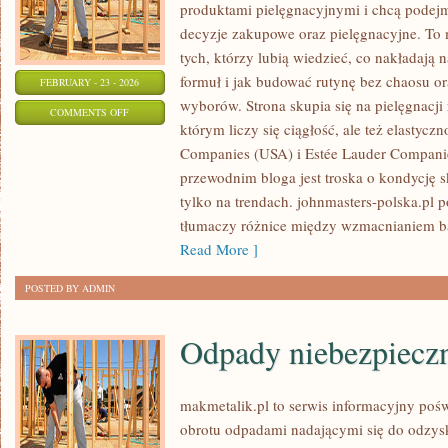
produktami pielęgnacyjnymi i chcą podej
decyzje zakupowe oraz pielęgnacyjne. To 
tych, którzy lubią wiedzieć, co nakładają 
formuł i jak budować rutynę bez chaosu 
FEBRUARY - 23 - 2026
wyborów. Strona skupia się na pielęgnacji
ON
COMMENTS OFF
którym liczy się ciągłość, ale też elastyc
GLOSSIER
Companies (USA) i Estée Lauder Compan
(USA)
przewodnim bloga jest troska o kondycję s
tylko na trendach. johnmasters-polska.pl
tłumaczy różnice między wzmacnianiem ba
Read More ]
POSTED BY ADMIN
Odpady niebezpiecz
makmetalik.pl to serwis informacyjny poś
obrotu odpadami nadającymi się do odzysku