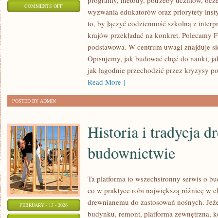
programy, metody, potrzeby uczniów, ocze
ON
COMMENTS OFF
wyzwania edukatorów oraz priorytety insty
EDUKACJA
to, by łączyć codzienność szkolną z interpr
PRZEDSZKOLNA
krajów przekładać na konkret. Polecamy F
I
podstawowa. W centrum uwagi znajduje się
WCZESNOSZKOLNA
Opisujemy, jak budować chęć do nauki, ja
jak łagodnie przechodzić przez kryzysy po
Read More ]
POSTED BY ADMIN
Historia i tradycja 
budownictwie
Ta platforma to wszechstronny serwis o b
co w praktyce robi największą różnicę w 
drewnianemu do zastosowań nośnych. Jeżel
FEBRUARY - 13 - 2026
budynku, remont, platforma zewnętrzna, ko