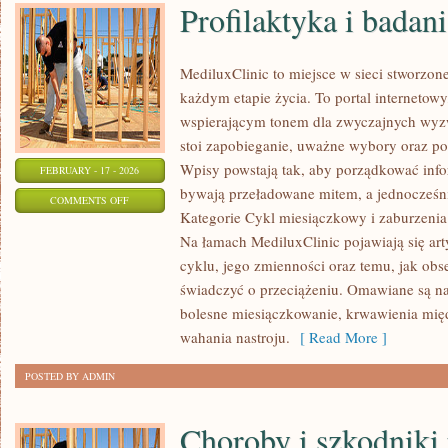
Profilaktyka i badan
MediluxClinic to miejsce w sieci stworzon
każdym etapie życia. To portal internetowy
wspierającym tonem dla zwyczajnych wyzw
stoi zapobieganie, uważne wybory oraz p
Wpisy powstają tak, aby porządkować infor
FEBRUARY - 17 - 2026
bywają przeładowane mitem, a jednocześni
ON
COMMENTS OFF
Kategorie Cykl miesiączkowy i zaburzenia 
PROFILAKTYKA
Na łamach MediluxClinic pojawiają się art
I
cyklu, jego zmienności oraz temu, jak ob
BADANIA
świadczyć o przeciążeniu. Omawiane są naj
KONTROLNE
bolesne miesiączkowanie, krwawienia mi
wahania nastroju.
[ Read More ]
POSTED BY ADMIN
Choroby i szkodniki 