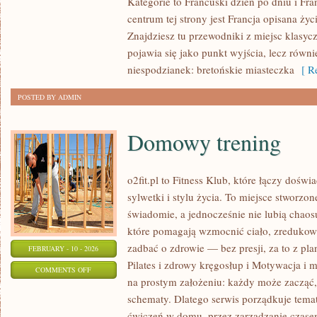
Kategorie to Francuski dzień po dniu i Fr
–
centrum tej strony jest Francja opisana życ
POZIOM
Znajdziesz tu przewodniki z miejsc klasycz
ŚREDNI
pojawia się jako punkt wyjścia, lecz równi
I
niespodzianek: bretońskie miasteczka
[ Re
ZAAWANSOWANY
POSTED BY ADMIN
Domowy trening
o2fit.pl to Fitness Klub, które łączy doś
sylwetki i stylu życia. To miejsce stworzon
świadomie, a jednocześnie nie lubią chaosu
które pomagają wzmocnić ciało, zredukowa
zadbać o zdrowie — bez presji, za to z pl
FEBRUARY - 10 - 2026
Pilates i zdrowy kręgosłup i Motywacja i mi
ON
COMMENTS OFF
na prostym założeniu: każdy może zacząć, 
DOMOWY
schematy. Dlatego serwis porządkuje tema
TRENING
ćwiczeń w domu, przez zarządzanie czasem