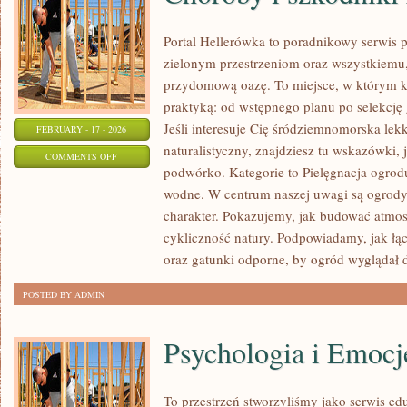
Portal Hellerówka to poradnikowy serwis
zielonym przestrzeniom oraz wszystkiemu
przydomową oazę. To miejsce, w którym k
praktyką: od wstępnego planu po selekcję 
Jeśli interesuje Cię śródziemnomorska lek
FEBRUARY - 17 - 2026
naturalistyczny, znajdziesz tu wskazówki, 
ON
COMMENTS OFF
podwórko. Kategorie to Pielęgnacja ogrod
CHOROBY
wodne. W centrum naszej uwagi są ogrody 
I
charakter. Pokazujemy, jak budować atmosf
SZKODNIKI
cykliczność natury. Podpowiadamy, jak łą
ROŚLIN
oraz gatunki odporne, by ogród wyglądał 
POSTED BY ADMIN
Psychologia i Emocj
To przestrzeń stworzyliśmy jako serwis e