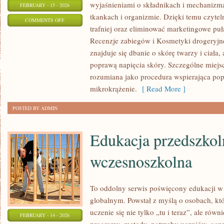
wyjaśnieniami o składnikach i mechanizm
FEBRUARY - 15 - 2026
tkankach i organizmie. Dzięki temu czyte
ON
COMMENTS OFF
trafniej oraz eliminować marketingowe puł
TRENDY
Recenzje zabiegów i Kosmetyki drogeryjn
URODOWE
znajduje się dbanie o skórę twarzy i ciała,
poprawą napięcia skóry. Szczególne miejs
rozumiana jako procedura wspierająca pop
mikrokrążenie.
[ Read More ]
POSTED BY ADMIN
Edukacja przedszkol
wczesnoszkolna
To oddolny serwis poświęcony edukacji w
globalnym. Powstał z myślą o osobach, któ
uczenie się nie tylko „tu i teraz”, ale równ
FEBRUARY - 14 - 2026