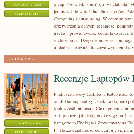
przepisów w taki sposób, aby działania by
FEBRUARY - 7 - 2026
jednocześnie wdrażalne dla zespołów. Pol
ON
COMMENTS OFF
Computing i outsourcing. W centrum temat
MARKETING
przetwarzania danych: legalność, konkretne
I
trzeba”, prawidłowość, kontrola czasu, int
ZGODY
rozliczalność. Dzięki temu serwis pomaga n
umieć zastosować kluczowe wymagania. St
POSTED BY ADMIN
Recenzje Laptopów 
Punkt serwisowy Toshiba w Katowicach to
od dokładnej analizy usterki, a dopiero 
kroku. Jeśli interesuje Cię naprawa lapto
opis pokaże, jak działamy i czego możesz
kategorie to Ekologia i Zrównoważona Ele
FEBRUARY - 7 - 2026
Fi. Nasza działalność koncentruje się na 
ON
COMMENTS OFF