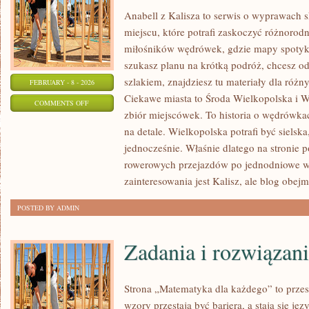
Anabell z Kalisza to serwis o wyprawach 
miejscu, które potrafi zaskoczyć różnorodn
miłośników wędrówek, gdzie mapy spotykaj
szukasz planu na krótką podróż, chcesz o
szlakiem, znajdziesz tu materiały dla róż
FEBRUARY - 8 - 2026
Ciekawe miasta to Środa Wielkopolska i Wr
ON
COMMENTS OFF
zbiór miejscówek. To historia o wędrówk
SZAMOTUŁY
na detale. Wielkopolska potrafi być sielsk
jednocześnie. Właśnie dlatego na stronie p
rowerowych przejazdów po jednodniowe 
zainteresowania jest Kalisz, ale blog obejm
POSTED BY ADMIN
Zadania i rozwiązan
Strona „Matematyka dla każdego” to przes
wzory przestają być barierą, a stają się ję