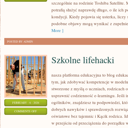
szczególnie na rodzinie Toshiba Satellite.
RECENZJE
potrafią służyć naprawdę długo, o ile ich 
LAPTOPÓW
kondycji. Kiedy pojawia się usterka, liczy
INNYCH
podobne objawy mogą wynikać z zupełnie
MAREK
More ]
POSTED BY ADMIN
Szkolne lifehacki
nasza platforma edukacyjna to blog eduka
tym, jak zdobywać kompetencje w modelu 
stworzone z myślą o uczniach, rodzicach o
usprawnić codzienność e-learningu. Jeśli i
ogólników, znajdziesz tu podpowiedzi, kt
FEBRUARY - 6 - 2026
dobrych nawyków i sprawdzonych rozwiąza
ON
COMMENTS OFF
oświatowe bez tajemnic i Kącik rodzica. Id
SZKOLNE
w przejściu od przeciążenia do porządku w
LIFEHACKI