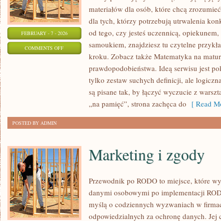
materiałów dla osób, które chcą zrozumie
dla tych, którzy potrzebują utrwalenia ko
od tego, czy jesteś uczennicą, opiekunem,
FEBRUARY - 7 - 2026
samoukiem, znajdziesz tu czytelne przykł
ON
COMMENTS OFF
kroku. Zobacz także Matematyka na matur
ZADANIA
prawdopodobieństwa. Ideą serwisu jest po
I
tylko zestaw suchych definicji, ale logicz
ROZWIĄZANIA
są pisane tak, by łączyć wyczucie z warsz
„na pamięć”, strona zachęca do
[ Read Mo
POSTED BY ADMIN
Marketing i zgody
Przewodnik po RODO to miejsce, które wy
danymi osobowymi po implementacji RODO.
myślą o codziennych wyzwaniach w firmac
odpowiedzialnych za ochronę danych. Jej c