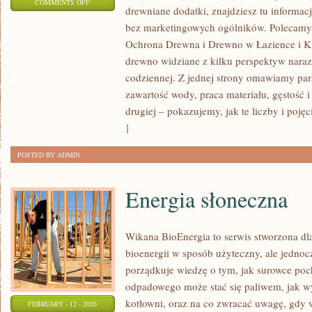
ON
COMMENTS OFF
drewniane dodatki, znajdziesz tu informa
HISTORIA
bez marketingowych ogólników. Polecamy 
I
Ochrona Drewna i Drewno w Łazience i Ku
TRADYCJA
drewno widziane z kilku perspektyw naraz: 
DREWNA
codziennej. Z jednej strony omawiamy par
W
zawartość wody, praca materiału, gęstość i
BUDOWNICTWIE
drugiej – pokazujemy, jak te liczby i pojęc
]
POSTED BY ADMIN
Energia słoneczna
Wikana BioEnergia to serwis stworzona dla
bioenergii w sposób użyteczny, ale jednocz
porządkuje wiedzę o tym, jak surowce poc
odpadowego może stać się paliwem, jak wy
kotłowni, oraz na co zwracać uwagę, gdy
FEBRUARY - 12 - 2026