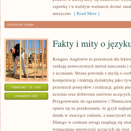
I
zajawkę i w każdym wariancie dostać smak
TŁUMACZENIA
muzyczne
[ Read More ]
PIOSENEK
POSTED BY ADMIN
Fakty i mity o język
Kongres Anglistów to przestrzeń dla lekto
szukają nowoczesnych metod nauczania i 
z uczniami. Strona powstała z myślą o oso
kompetencje i traktują dydaktykę jako ży
przestrzeń pomysłów i realizacji, gdzie pi
FEBRUARY - 20 - 2026
uczenia oraz dobrostan zarówno uczących,
ON
COMMENTS OFF
Przygotowanie do egzaminów i Tłumaczenia 
FAKTY
opiera się na przekonaniu, że język najlep
I
działa w znaczące zadania, a nauczyciel s
MITY
Dlatego w centrum uwagi znajdują się stra
O
wzmacniają sprawczość uczących się oraz