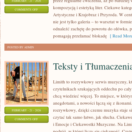
przez regularne ćwiczenia, aż po bardzie
FEBRUARY - 21 - 2026
kompozycją i estetyką liter. Ciekawe kategor
ON
COMMENTS OFF
Artystyczne i Krajobraz i Przyroda. W cent
SZKICOWNIK
nie jest tylko galeria – to warsztat w for
I
odnaleźć zachętę do powrotu do ołówka, pi
CODZIENNA
pomagają przełamać blokadę
[ Read More
PRAKTYKA
POSTED BY ADMIN
Teksty i Tłumaczeni
Limith to rozrywkowy serwis muzyczny, kt
czytelnikach szukających oddechu po całym
chcą wiedzieć więcej. To miejsce, w który
anegdotami, a nowości łączą się z ikonami
rozrywkowy, dzięki czemu muzyka staje się 
FEBRUARY - 21 - 2026
czytać tak samo łatwo, jak słucha. Ciekaw
ON
COMMENTS OFF
i Emocje i Ciekawostki Muzyczne. Na Limi
TEKSTY
podróż, w której liczy się ciekawość. Czyte