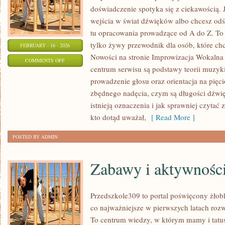
doświadczenie spotyka się z ciekawością. J
wejścia w świat dźwięków albo chcesz odś
tu opracowania prowadzące od A do Z. To 
tylko żywy przewodnik dla osób, które ch
FEBRUARY - 16 - 2026
Nowości na stronie Improwizacja Wokalna
ON
COMMENTS OFF
centrum serwisu są podstawy teorii muzyk
PSYCHOLOGIA
prowadzenie głosu oraz orientacja na pięc
I
zbędnego nadęcia, czym są długości dźwięk
EMOCJE
istnieją oznaczenia i jak sprawniej czytać 
W
kto dotąd uważał,
[ Read More ]
ŚPIEWIE
POSTED BY ADMIN
Zabawy i aktywnośc
Przedszkole309 to portal poświęcony żło
co najważniejsze w pierwszych latach ro
To centrum wiedzy, w którym mamy i tatu