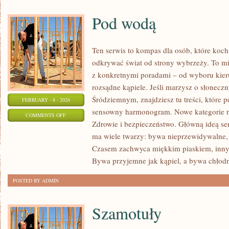
Pod wodą
Ten serwis to kompas dla osób, które koc
odkrywać świat od strony wybrzeży. To mie
z konkretnymi poradami – od wyboru kier
rozsądne kąpiele. Jeśli marzysz o słonec
Śródziemnym, znajdziesz tu treści, które
FEBRUARY - 8 - 2026
sensowny harmonogram. Nowe kategorie na 
ON
COMMENTS OFF
Zdrowie i bezpieczeństwo. Główną ideą ser
POD
ma wiele twarzy: bywa nieprzewidywalne, a
WODĄ
Czasem zachwyca miękkim piaskiem, inn
Bywa przyjemne jak kąpiel, a bywa chłodn
POSTED BY ADMIN
Szamotuły