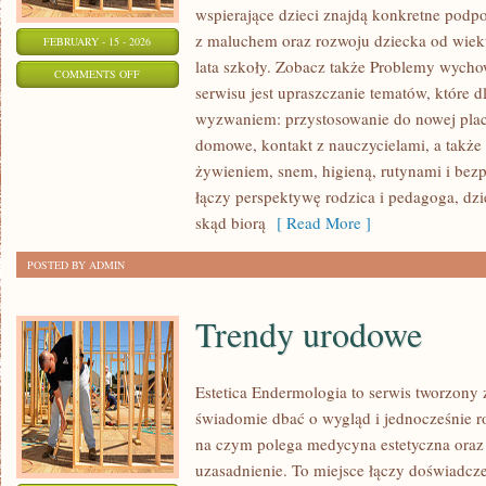
wspierające dzieci znajdą konkretne podp
z maluchem oraz rozwoju dziecka od wiek
FEBRUARY - 15 - 2026
lata szkoły. Zobacz także Problemy wycho
ON
COMMENTS OFF
serwisu jest upraszczanie tematów, które dl
ZABAWY
wyzwaniem: przystosowanie do nowej plac
I
domowe, kontakt z nauczycielami, a także
AKTYWNOŚCI
żywieniem, snem, higieną, rutynami i be
łączy perspektywę rodzica i pedagoga, dzi
skąd biorą
[ Read More ]
POSTED BY ADMIN
Trendy urodowe
Estetica Endermologia to serwis tworzony 
świadomie dbać o wygląd i jednocześnie ro
na czym polega medycyna estetyczna oraz 
uzasadnienie. To miejsce łączy doświadcze