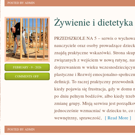
POSTED BY ADMIN
Żywienie i dietetyka
PRZEDSZKOLE NA 5 – serwis o wychowani
nauczyciele oraz osoby prowadzące dziec
znajdą praktyczne wskazówki. Strona skup
związanych z wejściem w nową rutynę, nast
dojrzewaniem w wieku wczesnodziecięcy
FEBRUARY - 9 - 2026
plastyczne i Rozwój emocjonalno-społeczny
ON
COMMENTS OFF
definicji. To raczej praktyczny przewodnik
ŻYWIENIE
kiedy pojawia się frustracja, gdy w domu 
I
po dniu pełnym bodźców, albo kiedy trzeb
DIETETYKA
zmianę grupy. Misją serwisu jest porządk
jednocześnie wzmacniać w dziecku to, co 
wewnętrzny, sprawczość,
[ Read More ]
POSTED BY ADMIN