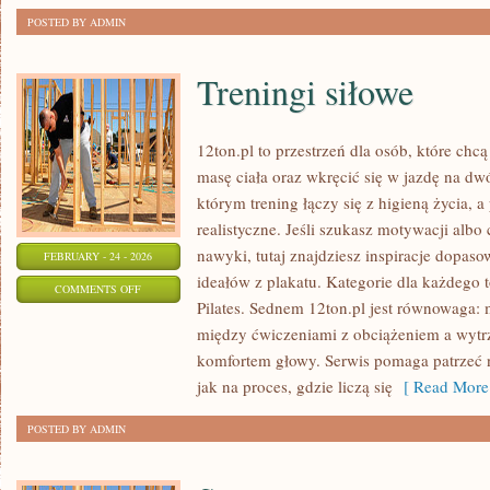
POSTED BY ADMIN
Treningi siłowe
12ton.pl to przestrzeń dla osób, które ch
masę ciała oraz wkręcić się w jazdę na dw
którym trening łączy się z higieną życia, a
realistyczne. Jeśli szukasz motywacji alb
nawyki, tutaj znajdziesz inspiracje dopaso
FEBRUARY - 24 - 2026
ideałów z plakatu. Kategorie dla każdego t
ON
COMMENTS OFF
Pilates. Sednem 12ton.pl jest równowaga: 
TRENINGI
między ćwiczeniami z obciążeniem a wytrz
SIŁOWE
komfortem głowy. Serwis pomaga patrzeć n
jak na proces, gdzie liczą się
[ Read More
POSTED BY ADMIN