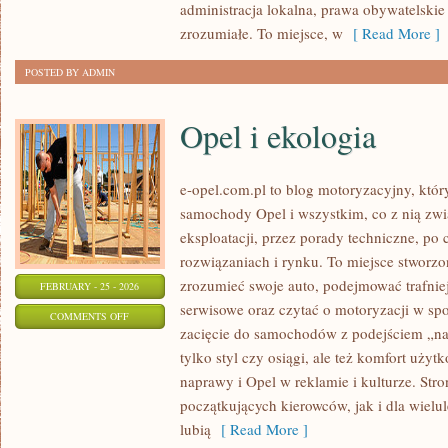
administracja lokalna, prawa obywatelskie
zrozumiałe. To miejsce, w
[ Read More ]
POSTED BY ADMIN
Opel i ekologia
e-opel.com.pl to blog motoryzacyjny, któr
samochody Opel i wszystkim, co z nią zwi
eksploatacji, przez porady techniczne, po
rozwiązaniach i rynku. To miejsce stworzon
zrozumieć swoje auto, podejmować trafnie
FEBRUARY - 25 - 2026
serwisowe oraz czytać o motoryzacji w sp
ON
COMMENTS OFF
zacięcie do samochodów z podejściem „na c
OPEL
tylko styl czy osiągi, ale też komfort użyt
I
naprawy i Opel w reklamie i kulturze. Stro
EKOLOGIA
początkujących kierowców, jak i dla wielule
lubią
[ Read More ]