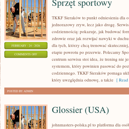
Sprzęt sportowy
TKKF Sieraków to punkt odniesienia dla os
jednorazowy zryw, lecz jako drogę. Serwi
codziennością: pokazuje, jak budować for
zdrowie oraz jak rozwijać nawyki w duchu
dla tych, którzy chcą trenować skuteczniej,
FEBRUARY - 24 - 2026
etapie powrotu po przerwie. Polecamy Spo
ON
COMMENTS OFF
centrum serwisu stoi idea, że trening nie j
SPRZĘT
systemem, który powinien pasować do poz
SPORTOWY
codziennego. TKKF Sieraków pomaga ukł
który uwzględnia odnowę, a także
[ Read 
POSTED BY ADMIN
Glossier (USA)
johnmasters-polska.pl to platforma dla osób