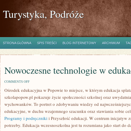
Turystyka, Podróże
STRONA GŁÓWNA
SPIS TREŚCI
BLOG INTERNETOWY
ARCHIWUM
TA
Nowoczesne technologie w eduka
ON
COMMENTS OFF
NOWOCZESNE
Ośrodek edukacyjna w Popowie to miejsce, w którym edukacja splat
TECHNOLOGIE
W
szkolapopow.pl pokazuje życie społeczności szkolnej oraz uwydatni
EDUKACJI
wychowanków. To portret o zdobywaniu wiedzy od najwcześniejszych 
edukacyjne, w duchu wzajemnego szacunku oraz stawiania sobie cel
Programy i podręczniki
i Przyszłość edukacji. W centrum inicjatyw z
potrzeby. Edukacja wczesnoszkolna jest tu rozumiana jako start do da