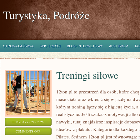
Turystyka, Podróże
STRONA GŁÓWNA
SPIS TREŚCI
BLOG INTERNETOWY
ARCHIWUM
TA
Treningi siłowe
12ton.pl to przestrzeń dla osób, które ch
masę ciała oraz wkręcić się w jazdę na dw
którym trening łączy się z higieną życia, a
realistyczne. Jeśli szukasz motywacji alb
nawyki, tutaj znajdziesz inspiracje dopaso
FEBRUARY - 24 - 2026
ideałów z plakatu. Kategorie dla każdego t
ON
COMMENTS OFF
Pilates. Sednem 12ton.pl jest równowaga: 
TRENINGI