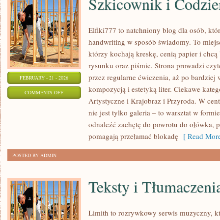
Szkicownik i Codzie
Elfiki777 to natchniony blog dla osób, któ
handwriting w sposób świadomy. To miejsc
którzy kochają kreskę, cenią papier i chc
rysunku oraz piśmie. Strona prowadzi czyt
przez regularne ćwiczenia, aż po bardzie
FEBRUARY - 21 - 2026
kompozycją i estetyką liter. Ciekawe kategor
ON
COMMENTS OFF
Artystyczne i Krajobraz i Przyroda. W cent
SZKICOWNIK
nie jest tylko galeria – to warsztat w for
I
odnaleźć zachętę do powrotu do ołówka, pi
CODZIENNA
pomagają przełamać blokadę
[ Read More
PRAKTYKA
POSTED BY ADMIN
Teksty i Tłumaczeni
Limith to rozrywkowy serwis muzyczny, kt