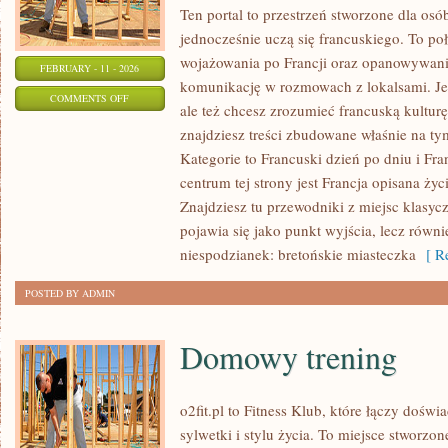
Ten portal to przestrzeń stworzone dla osób
jednocześnie uczą się francuskiego. To p
wojażowania po Francji oraz opanowywania
FEBRUARY - 11 - 2026
komunikację w rozmowach z lokalsami. Jeś
ON
COMMENTS OFF
ale też chcesz zrozumieć francuską kulturę
NAUKA
znajdziesz treści zbudowane właśnie na 
FRANCUSKIEGO
Kategorie to Francuski dzień po dniu i Fr
–
centrum tej strony jest Francja opisana życ
POZIOM
Znajdziesz tu przewodniki z miejsc klasycz
ŚREDNI
pojawia się jako punkt wyjścia, lecz równi
I
niespodzianek: bretońskie miasteczka
[ Re
ZAAWANSOWANY
POSTED BY ADMIN
Domowy trening
o2fit.pl to Fitness Klub, które łączy doś
sylwetki i stylu życia. To miejsce stworzon