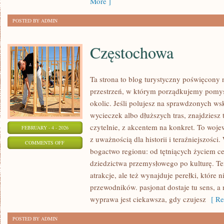
More ]
POSTED BY ADMIN
Częstochowa
Ta strona to blog turystyczny poświęcony
przestrzeń, w którym porządkujemy pomys
okolic. Jeśli polujesz na sprawdzonych 
wycieczek albo dłuższych tras, znajdziesz
czytelnie, z akcentem na konkret. To woje
FEBRUARY - 4 - 2026
z uważnością dla historii i teraźniejszości
ON
COMMENTS OFF
bogactwo regionu: od tętniących życiem ce
CZĘSTOCHOWA
dziedzictwa przemysłowego po kulturę. Te
atrakcje, ale też wynajduje perełki, które n
przewodników. pasjonat dostaje tu sens, a n
wyprawa jest ciekawsza, gdy czujesz
[ Re
POSTED BY ADMIN