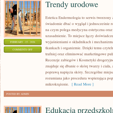
Trendy urodowe
Estetica Endermologia to serwis tworzony 
świadomie dbać o wygląd i jednocześnie ro
na czym polega medycyna estetyczna oraz 
uzasadnienie. To miejsce łączy doświadcze
wyjaśnieniami o składnikach i mechanizm
FEBRUARY - 15 - 2026
tkankach i organizmie. Dzięki temu czyte
ON
COMMENTS OFF
trafniej oraz eliminować marketingowe puł
TRENDY
Recenzje zabiegów i Kosmetyki drogeryjn
URODOWE
znajduje się dbanie o skórę twarzy i ciała,
poprawą napięcia skóry. Szczególne miejs
rozumiana jako procedura wspierająca pop
mikrokrążenie.
[ Read More ]
POSTED BY ADMIN
Edukacja przedszkol