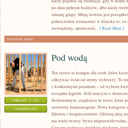
kiedy pojawia się frustracja, gdy w domu 
I
po dniu pełnym bodźców, albo kiedy trzeb
DIETETYKA
zmianę grupy. Misją serwisu jest porządk
jednocześnie wzmacniać w dziecku to, co 
wewnętrzny, sprawczość,
[ Read More ]
POSTED BY ADMIN
Pod wodą
Ten serwis to kompas dla osób, które koc
odkrywać świat od strony wybrzeży. To mie
z konkretnymi poradami – od wyboru kier
rozsądne kąpiele. Jeśli marzysz o słonec
Śródziemnym, znajdziesz tu treści, które
FEBRUARY - 8 - 2026
sensowny harmonogram. Nowe kategorie na 
ON
COMMENTS OFF
Zdrowie i bezpieczeństwo. Główną ideą ser
POD
ma wiele twarzy: bywa nieprzewidywalne, a
WODĄ
Czasem zachwyca miękkim piaskiem, inn