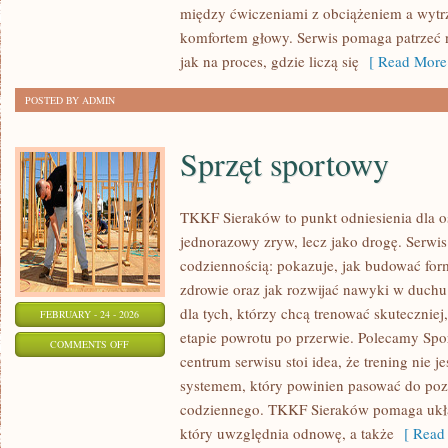
między ćwiczeniami z obciążeniem a wytrz
SIŁOWE
komfortem głowy. Serwis pomaga patrzeć n
jak na proces, gdzie liczą się
[ Read More
POSTED BY ADMIN
Sprzęt sportowy
TKKF Sieraków to punkt odniesienia dla os
jednorazowy zryw, lecz jako drogę. Serwi
codziennością: pokazuje, jak budować for
zdrowie oraz jak rozwijać nawyki w duchu
dla tych, którzy chcą trenować skuteczniej,
FEBRUARY - 24 - 2026
etapie powrotu po przerwie. Polecamy Spo
ON
COMMENTS OFF
centrum serwisu stoi idea, że trening nie j
SPRZĘT
systemem, który powinien pasować do poz
SPORTOWY
codziennego. TKKF Sieraków pomaga ukł
który uwzględnia odnowę, a także
[ Read 