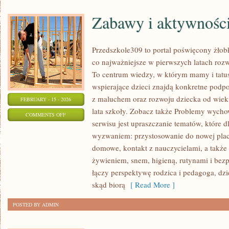
Zabawy i aktywnośc
Przedszkole309 to portal poświęcony żło
co najważniejsze w pierwszych latach ro
To centrum wiedzy, w którym mamy i tatu
wspierające dzieci znajdą konkretne podp
z maluchem oraz rozwoju dziecka od wiek
FEBRUARY - 15 - 2026
lata szkoły. Zobacz także Problemy wycho
ON
COMMENTS OFF
serwisu jest upraszczanie tematów, które dl
ZABAWY
wyzwaniem: przystosowanie do nowej plac
I
domowe, kontakt z nauczycielami, a także
AKTYWNOŚCI
żywieniem, snem, higieną, rutynami i be
łączy perspektywę rodzica i pedagoga, dzi
skąd biorą
[ Read More ]
POSTED BY ADMIN