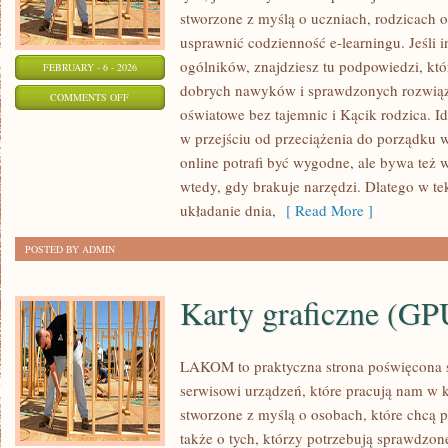
stworzone z myślą o uczniach, rodzicach o
usprawnić codzienność e-learningu. Jeśli i
ogólników, znajdziesz tu podpowiedzi, kt
FEBRUARY - 6 - 2026
dobrych nawyków i sprawdzonych rozwiąza
ON
COMMENTS OFF
oświatowe bez tajemnic i Kącik rodzica. Id
SZKOLNE
w przejściu od przeciążenia do porządku w
LIFEHACKI
online potrafi być wygodne, ale bywa też
wtedy, gdy brakuje narzędzi. Dlatego w tek
układanie dnia,
[ Read More ]
POSTED BY ADMIN
Karty graficzne (GP
LAKOM to praktyczna strona poświęcona 
serwisowi urządzeń, które pracują nam w 
stworzone z myślą o osobach, które chcą 
także o tych, którzy potrzebują sprawdzo