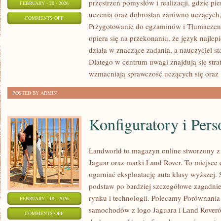
przestrzeń pomysłów i realizacji, gdzie pi
FEBRUARY - 20 - 2026
uczenia oraz dobrostan zarówno uczących,
ON
COMMENTS OFF
Przygotowanie do egzaminów i Tłumaczenia 
FAKTY
opiera się na przekonaniu, że język najlep
I
działa w znaczące zadania, a nauczyciel s
MITY
Dlatego w centrum uwagi znajdują się stra
O
wzmacniają sprawczość uczących się oraz
JĘZYKU
ANGIELSKIM
POSTED BY ADMIN
Konfiguratory i Pers
Landworld to magazyn online stworzony 
Jaguar oraz marki Land Rover. To miejsce d
ogarniać eksploatację auta klasy wyższej. 
podstaw po bardziej szczegółowe zagadnien
rynku i technologii. Polecamy Porównania 
FEBRUARY - 18 - 2026
samochodów z logo Jaguara i Land Roverów
ON
COMMENTS OFF