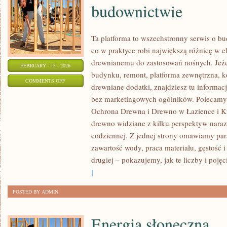
budownictwie
Ta platforma to wszechstronny serwis o b
co w praktyce robi największą różnicę w 
drewnianemu do zastosowań nośnych. Jeżel
FEBRUARY - 13 - 2026
budynku, remont, platforma zewnętrzna, ko
ON
COMMENTS OFF
drewniane dodatki, znajdziesz tu informa
HISTORIA
bez marketingowych ogólników. Polecamy 
I
Ochrona Drewna i Drewno w Łazience i Ku
TRADYCJA
drewno widziane z kilku perspektyw naraz: 
DREWNA
codziennej. Z jednej strony omawiamy par
W
zawartość wody, praca materiału, gęstość i
BUDOWNICTWIE
drugiej – pokazujemy, jak te liczby i pojęc
]
POSTED BY ADMIN
Energia słoneczna