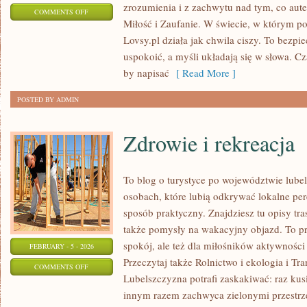
zrozumienia i z zachwytu nad tym, co aut
ON
COMMENTS OFF
Miłość i Zaufanie. W świecie, w którym p
POCZUCIE
Lovsy.pl działa jak chwila ciszy. To bezpi
SENSU
uspokoić, a myśli układają się w słowa. Cz
I
by napisać
[ Read More ]
CEL
ŻYCIA
POSTED BY ADMIN
Zdrowie i rekreacja
To blog o turystyce po województwie lube
osobach, które lubią odkrywać lokalne per
sposób praktyczny. Znajdziesz tu opisy tras
także pomysły na wakacyjny objazd. To prz
spokój, ale też dla miłośników aktywności
FEBRUARY - 5 - 2026
Przeczytaj także Rolnictwo i ekologia i Tr
ON
COMMENTS OFF
Lubelszczyzna potrafi zaskakiwać: raz ku
ZDROWIE
innym razem zachwyca zielonymi przestrze
I