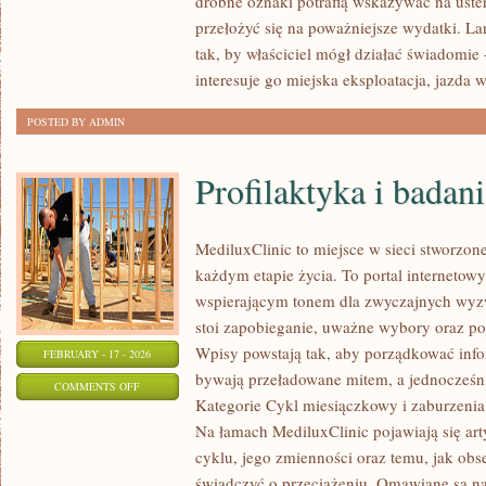
drobne oznaki potrafią wskazywać na uste
KONFIGURATORY
przełożyć się na poważniejsze wydatki. L
I
tak, by właściciel mógł działać świadomie 
PERSONALIZACJA
interesuje go miejska eksploatacja, jazda w
POSTED BY ADMIN
Profilaktyka i badan
MediluxClinic to miejsce w sieci stworzon
każdym etapie życia. To portal internetowy
wspierającym tonem dla zwyczajnych wyzw
stoi zapobieganie, uważne wybory oraz p
Wpisy powstają tak, aby porządkować infor
FEBRUARY - 17 - 2026
bywają przeładowane mitem, a jednocześni
ON
COMMENTS OFF
Kategorie Cykl miesiączkowy i zaburzenia 
PROFILAKTYKA
Na łamach MediluxClinic pojawiają się art
I
cyklu, jego zmienności oraz temu, jak ob
BADANIA
świadczyć o przeciążeniu. Omawiane są naj