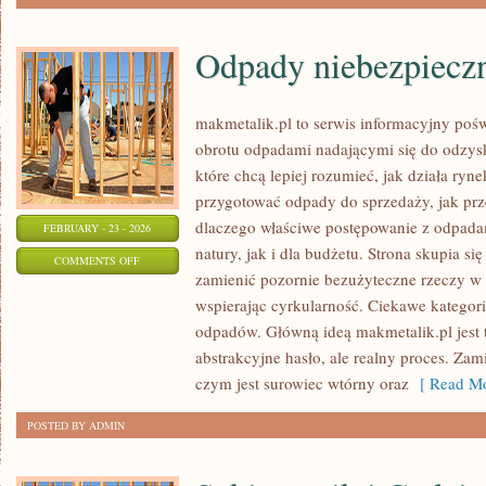
Odpady niebezpiecz
makmetalik.pl to serwis informacyjny poś
obrotu odpadami nadającymi się do odzysku
które chcą lepiej rozumieć, jak działa ryn
przygotować odpady do sprzedaży, jak prze
dlaczego właściwe postępowanie z odpada
FEBRUARY - 23 - 2026
natury, jak i dla budżetu. Strona skupia si
ON
COMMENTS OFF
zamienić pozornie bezużyteczne rzeczy w 
ODPADY
wspierając cyrkularność. Ciekawe kategor
NIEBEZPIECZNE
odpadów. Główną ideą makmetalik.pl jest to
abstrakcyjne hasło, ale realny proces. Zam
czym jest surowiec wtórny oraz
[ Read Mo
POSTED BY ADMIN