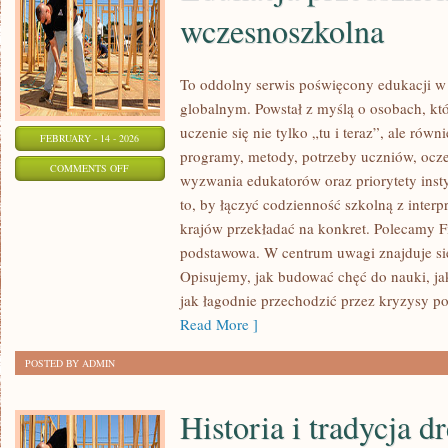
wczesnoszkolna
To oddolny serwis poświęcony edukacji w
globalnym. Powstał z myślą o osobach, któ
uczenie się nie tylko „tu i teraz”, ale równ
FEBRUARY - 14 - 2026
programy, metody, potrzeby uczniów, ocze
ON
COMMENTS OFF
wyzwania edukatorów oraz priorytety insty
EDUKACJA
to, by łączyć codzienność szkolną z interpr
PRZEDSZKOLNA
krajów przekładać na konkret. Polecamy F
I
podstawowa. W centrum uwagi znajduje się
WCZESNOSZKOLNA
Opisujemy, jak budować chęć do nauki, ja
jak łagodnie przechodzić przez kryzysy po
Read More ]
POSTED BY ADMIN
Historia i tradycja 