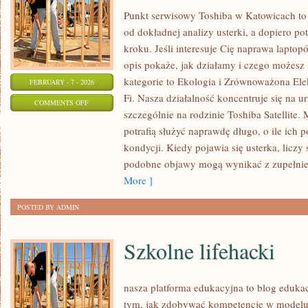
Punkt serwisowy Toshiba w Katowicach to
od dokładnej analizy usterki, a dopiero 
kroku. Jeśli interesuje Cię naprawa lapto
opis pokaże, jak działamy i czego możesz
kategorie to Ekologia i Zrównoważona Ele
FEBRUARY - 7 - 2026
Fi. Nasza działalność koncentruje się na 
ON
COMMENTS OFF
szczególnie na rodzinie Toshiba Satellite.
RECENZJE
potrafią służyć naprawdę długo, o ile ich 
LAPTOPÓW
kondycji. Kiedy pojawia się usterka, liczy
INNYCH
podobne objawy mogą wynikać z zupełnie
MAREK
More ]
POSTED BY ADMIN
Szkolne lifehacki
nasza platforma edukacyjna to blog eduka
tym, jak zdobywać kompetencje w modelu 