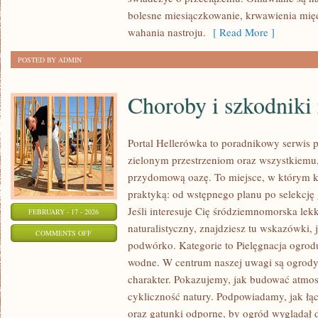
KONTROLNE
bolesne miesiączkowanie, krwawienia mi
wahania nastroju.
[ Read More ]
POSTED BY ADMIN
Choroby i szkodniki 
Portal Hellerówka to poradnikowy serwis
zielonym przestrzeniom oraz wszystkiemu
przydomową oazę. To miejsce, w którym k
praktyką: od wstępnego planu po selekcję 
Jeśli interesuje Cię śródziemnomorska lek
FEBRUARY - 17 - 2026
naturalistyczny, znajdziesz tu wskazówki, 
ON
COMMENTS OFF
podwórko. Kategorie to Pielęgnacja ogrod
CHOROBY
wodne. W centrum naszej uwagi są ogrody 
I
charakter. Pokazujemy, jak budować atmosf
SZKODNIKI
cykliczność natury. Podpowiadamy, jak łą
ROŚLIN
oraz gatunki odporne, by ogród wyglądał 