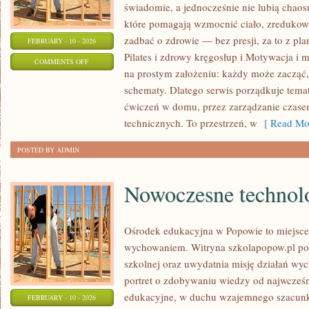
świadomie, a jednocześnie nie lubią chaosu
które pomagają wzmocnić ciało, zredukowa
zadbać o zdrowie — bez presji, za to z pl
FEBRUARY - 10 - 2026
Pilates i zdrowy kręgosłup i Motywacja i mi
ON
COMMENTS OFF
na prostym założeniu: każdy może zacząć, 
DOMOWY
schematy. Dlatego serwis porządkuje tema
TRENING
ćwiczeń w domu, przez zarządzanie czasem
technicznych. To przestrzeń, w
[ Read Mor
POSTED BY ADMIN
Nowoczesne technolo
Ośrodek edukacyjna w Popowie to miejsce,
wychowaniem. Witryna szkolapopow.pl pok
szkolnej oraz uwydatnia misję działań 
portret o zdobywaniu wiedzy od najwcześni
edukacyjne, w duchu wzajemnego szacunku
FEBRUARY - 10 - 2026