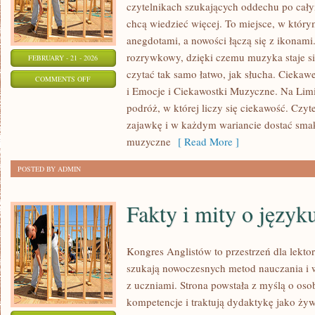
czytelnikach szukających oddechu po całym
chcą wiedzieć więcej. To miejsce, w który
anegdotami, a nowości łączą się z ikonami
rozrywkowy, dzięki czemu muzyka staje się 
FEBRUARY - 21 - 2026
czytać tak samo łatwo, jak słucha. Ciekaw
ON
COMMENTS OFF
i Emocje i Ciekawostki Muzyczne. Na Limi
TEKSTY
podróż, w której liczy się ciekawość. Czyte
I
zajawkę i w każdym wariancie dostać smak
TŁUMACZENIA
muzyczne
[ Read More ]
PIOSENEK
POSTED BY ADMIN
Fakty i mity o język
Kongres Anglistów to przestrzeń dla lekto
szukają nowoczesnych metod nauczania i 
z uczniami. Strona powstała z myślą o oso
kompetencje i traktują dydaktykę jako ży