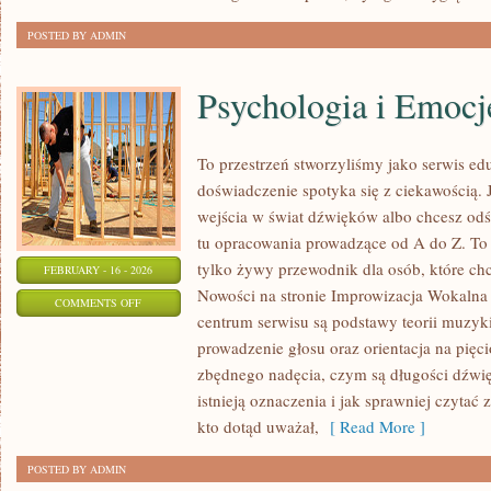
POSTED BY ADMIN
Psychologia i Emocj
To przestrzeń stworzyliśmy jako serwis e
doświadczenie spotyka się z ciekawością. J
wejścia w świat dźwięków albo chcesz odś
tu opracowania prowadzące od A do Z. To 
tylko żywy przewodnik dla osób, które ch
FEBRUARY - 16 - 2026
Nowości na stronie Improwizacja Wokalna
ON
COMMENTS OFF
centrum serwisu są podstawy teorii muzyk
PSYCHOLOGIA
prowadzenie głosu oraz orientacja na pięc
I
zbędnego nadęcia, czym są długości dźwięk
EMOCJE
istnieją oznaczenia i jak sprawniej czytać 
W
kto dotąd uważał,
[ Read More ]
ŚPIEWIE
POSTED BY ADMIN