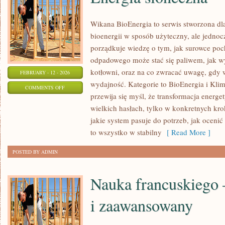
Wikana BioEnergia to serwis stworzona dla
bioenergii w sposób użyteczny, ale jednocz
porządkuje wiedzę o tym, jak surowce poc
odpadowego może stać się paliwem, jak wy
kotłowni, oraz na co zwracać uwagę, gdy
FEBRUARY - 12 - 2026
wydajność. Kategorie to BioEnergia i Klim
ON
COMMENTS OFF
przewija się myśl, że transformacja energe
ENERGIA
wielkich hasłach, tylko w konkretnych kro
SŁONECZNA
jakie system pasuje do potrzeb, jak ocenić 
to wszystko w stabilny
[ Read More ]
POSTED BY ADMIN
Nauka francuskiego 
i zaawansowany