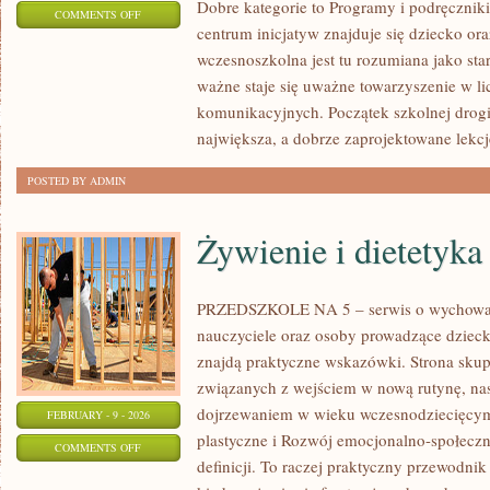
Dobre kategorie to Programy i podręczniki
ON
COMMENTS OFF
centrum inicjatyw znajduje się dziecko or
NOWOCZESNE
wczesnoszkolna jest tu rozumiana jako star
TECHNOLOGIE
ważne staje się uważne towarzyszenie w li
W
komunikacyjnych. Początek szkolnej drogi 
EDUKACJI
największa, a dobrze zaprojektowane lekcj
POSTED BY ADMIN
Żywienie i dietetyka
PRZEDSZKOLE NA 5 – serwis o wychowani
nauczyciele oraz osoby prowadzące dziec
znajdą praktyczne wskazówki. Strona skup
związanych z wejściem w nową rutynę, nast
dojrzewaniem w wieku wczesnodziecięcy
FEBRUARY - 9 - 2026
plastyczne i Rozwój emocjonalno-społeczny
ON
COMMENTS OFF
definicji. To raczej praktyczny przewodnik
ŻYWIENIE