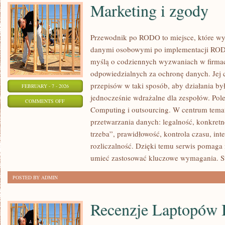
Marketing i zgody
Przewodnik po RODO to miejsce, które wy
danymi osobowymi po implementacji RODO.
myślą o codziennych wyzwaniach w firmac
odpowiedzialnych za ochronę danych. Jej c
przepisów w taki sposób, aby działania by
FEBRUARY - 7 - 2026
jednocześnie wdrażalne dla zespołów. Pol
ON
COMMENTS OFF
Computing i outsourcing. W centrum temat
MARKETING
przetwarzania danych: legalność, konkretne
I
trzeba”, prawidłowość, kontrola czasu, int
ZGODY
rozliczalność. Dzięki temu serwis pomaga n
umieć zastosować kluczowe wymagania. St
POSTED BY ADMIN
Recenzje Laptopów 