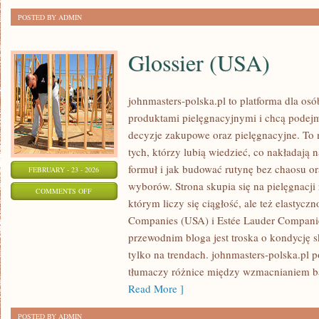
POSTED BY ADMIN
Glossier (USA)
johnmasters-polska.pl to platforma dla osób
produktami pielęgnacyjnymi i chcą podej
decyzje zakupowe oraz pielęgnacyjne. To 
tych, którzy lubią wiedzieć, co nakładają 
formuł i jak budować rutynę bez chaosu 
FEBRUARY - 23 - 2026
wyborów. Strona skupia się na pielęgnacji
ON
COMMENTS OFF
którym liczy się ciągłość, ale też elastyc
GLOSSIER
Companies (USA) i Estée Lauder Compan
(USA)
przewodnim bloga jest troska o kondycję s
tylko na trendach. johnmasters-polska.pl
tłumaczy różnice między wzmacnianiem ba
Read More ]
POSTED BY ADMIN