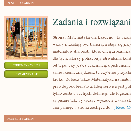
POSTED BY ADMIN
Zadania i rozwiązan
Strona „Matematyka dla każdego” to przes
wzory przestają być barierą, a stają się ję
materiałów dla osób, które chcą zrozumie
dla tych, którzy potrzebują utrwalenia ko
od tego, czy jesteś uczennicą, opiekunem,
FEBRUARY - 7 - 2026
samoukiem, znajdziesz tu czytelne przykł
ON
COMMENTS OFF
kroku. Zobacz także Matematyka na matur
ZADANIA
prawdopodobieństwa. Ideą serwisu jest po
I
tylko zestaw suchych definicji, ale logicz
ROZWIĄZANIA
są pisane tak, by łączyć wyczucie z warsz
„na pamięć”, strona zachęca do
[ Read Mo
POSTED BY ADMIN