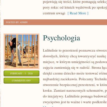
pojawiają się treści, które pomagają selek
REKREACJA
pory roku: od letnich wędrówek po spoko
centrum uwagi
[ Read More ]
POSTED BY ADMIN
Psychologia
Lulitulisie to przestrzeń poznawcza stwor
dorosłych, którzy chcą towarzyszyć naukę
miejsce, w którym umiejętności są podawa
zajęcia zamieniają się w radość. Strona ł
dzięki czemu dziecko może testować różne 
FEBRUARY - 5 - 2026
najbardziej zaciekawia. Polecamy Technika
ON
COMMENTS OFF
stworzenie bezpiecznej przestrzeni, w któ
PSYCHOLOGIA
kroku. Zamiast narzuconych schematów, poj
do inicjatywy. Lulitulisie pomaga budować
zwycięstwo jest tu ważne i warte podkreślen