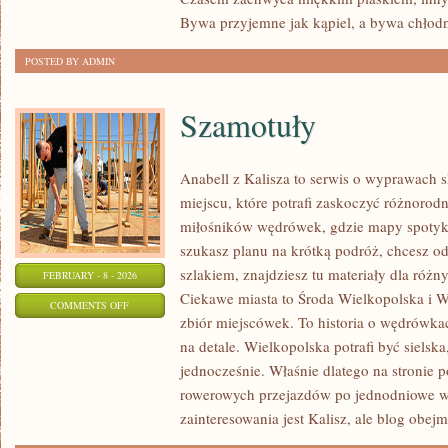
Bywa przyjemne jak kąpiel, a bywa chłodn
POSTED BY ADMIN
Szamotuły
Anabell z Kalisza to serwis o wyprawach 
miejscu, które potrafi zaskoczyć różnorodn
miłośników wędrówek, gdzie mapy spotykaj
szukasz planu na krótką podróż, chcesz o
szlakiem, znajdziesz tu materiały dla róż
FEBRUARY - 8 - 2026
Ciekawe miasta to Środa Wielkopolska i Wr
ON
COMMENTS OFF
zbiór miejscówek. To historia o wędrówk
SZAMOTUŁY
na detale. Wielkopolska potrafi być sielsk
jednocześnie. Właśnie dlatego na stronie p
rowerowych przejazdów po jednodniowe 
zainteresowania jest Kalisz, ale blog obejm