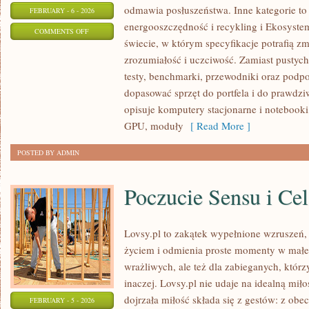
odmawia posłuszeństwa. Inne kategorie to 
FEBRUARY - 6 - 2026
energooszczędność i recykling i Ekosystem
ON
COMMENTS OFF
świecie, w którym specyfikacje potrafią 
KARTY
zrozumiałość i uczciwość. Zamiast pustyc
GRAFICZNE
testy, benchmarki, przewodniki oraz podp
(GPU)
dopasować sprzęt do portfela i do praw
opisuje komputery stacjonarne i notebooki
GPU, moduły
[ Read More ]
POSTED BY ADMIN
Poczucie Sensu i Cel
Lovsy.pl to zakątek wypełnione wzruszeń,
życiem i odmienia proste momenty w małe 
wrażliwych, ale też dla zabieganych, któ
inaczej. Lovsy.pl nie udaje na idealną mił
dojrzała miłość składa się z gestów: z obe
FEBRUARY - 5 - 2026