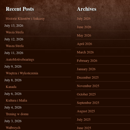
Recent Posts
Archives
Historie Klientów i Sukcesy
July 2026
July 13, 2026
June 2026
Wasza Strefa
May 2026
July 12, 2026
April 2026
Wasza Strefa
March 2026
July 11, 2026
AutoMotivebearings
February 2026
July 9, 2026
January 2026
Wnętrza i Wykończenia
December 2025
July 8, 2026
November 2025
Kanada
July 6, 2026
October 2025
Kultura i Mafia
September 2025
July 4, 2026
August 2025
Trening w domu
July 2025
July 3, 2026
Wałbrzych
June 2025