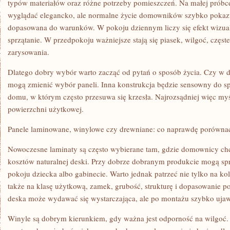
typów materiałów oraz różne potrzeby pomieszczeń. Na małej próbc
SPOKOJNIE
wyglądać elegancko, ale normalne życie domowników szybko pokazu
dopasowana do warunków. W pokoju dziennym liczy się efekt wizual
sprzątanie. W przedpokoju ważniejsze stają się piasek, wilgoć, częst
zarysowania.
Dlatego dobry wybór warto zacząć od pytań o sposób życia. Czy w d
mogą zmienić wybór paneli. Inna konstrukcja będzie sensowny do sp
domu, w którym często przesuwa się krzesła. Najrozsądniej więc myśl
powierzchni użytkowej.
Panele laminowane, winylowe czy drewniane: co naprawdę porówna
Nowoczesne laminaty są często wybierane tam, gdzie domownicy ch
kosztów naturalnej deski. Przy dobrze dobranym produkcie mogą spra
pokoju dziecka albo gabinecie. Warto jednak patrzeć nie tylko na ko
także na klasę użytkową, zamek, grubość, strukturę i dopasowanie
deska może wydawać się wystarczająca, ale po montażu szybko ujaw
Winyle są dobrym kierunkiem, gdy ważna jest odporność na wilgoć.