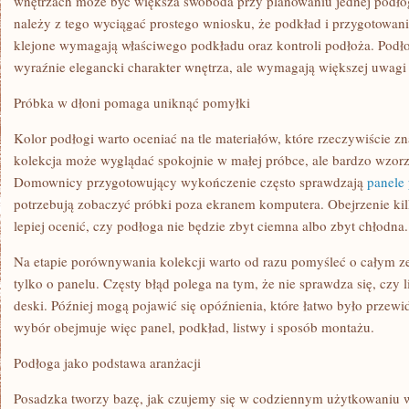
wnętrzach może być większa swoboda przy planowaniu jednej podłog
należy z tego wyciągać prostego wniosku, że podkład i przygotowan
klejone wymagają właściwego podkładu oraz kontroli podłoża. Podło
wyraźnie elegancki charakter wnętrza, ale wymagają większej uwagi 
Próbka w dłoni pomaga uniknąć pomyłki
Kolor podłogi warto oceniać na tle materiałów, które rzeczywiście z
kolekcja może wyglądać spokojnie w małej próbce, ale bardzo wzorz
Domownicy przygotowujący wykończenie często sprawdzają
panele
potrzebują zobaczyć próbki poza ekranem komputera. Obejrzenie ki
lepiej ocenić, czy podłoga nie będzie zbyt ciemna albo zbyt chłodna.
Na etapie porównywania kolekcji warto od razu pomyśleć o całym z
tylko o panelu. Częsty błąd polega na tym, że nie sprawdza się, czy 
deski. Później mogą pojawić się opóźnienia, które łatwo było przewi
wybór obejmuje więc panel, podkład, listwy i sposób montażu.
Podłoga jako podstawa aranżacji
Posadzka tworzy bazę, jak czujemy się w codziennym użytkowaniu 