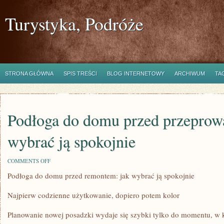
Turystyka, Podróże
STRONA GŁÓWNA
SPIS TREŚCI
BLOG INTERNETOWY
ARCHIWUM
TA
Podłoga do domu przed przeprow
wybrać ją spokojnie
ON
COMMENTS OFF
PODŁOGA
Podłoga do domu przed remontem: jak wybrać ją spokojnie
DO
DOMU
PRZED
Najpierw codzienne użytkowanie, dopiero potem kolor
PRZEPROWADZKĄ:
JAK
WYBRAĆ
Planowanie nowej posadzki wydaje się szybki tylko do momentu, w 
JĄ