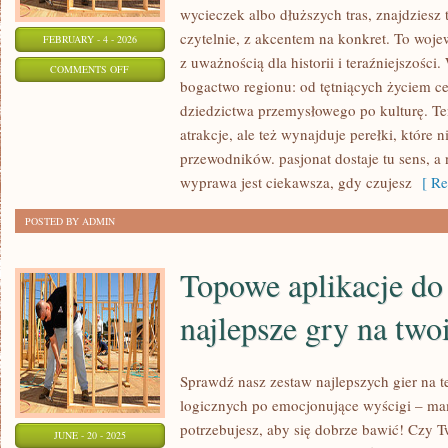
wycieczek albo dłuższych tras, znajdziesz
czytelnie, z akcentem na konkret. To woje
FEBRUARY - 4 - 2026
z uważnością dla historii i teraźniejszości
ON
COMMENTS OFF
bogactwo regionu: od tętniących życiem ce
CZĘSTOCHOWA
dziedzictwa przemysłowego po kulturę. Te
atrakcje, ale też wynajduje perełki, które n
przewodników. pasjonat dostaje tu sens, a n
wyprawa jest ciekawsza, gdy czujesz
[ Re
POSTED BY ADMIN
Topowe aplikacje do
najlepsze gry na two
Sprawdź nasz zestaw najlepszych gier na t
logicznych po emocjonujące wyścigi – m
potrzebujesz, aby się dobrze bawić! Czy Tw
JUNE - 20 - 2025