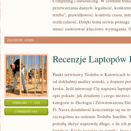
Computing i outsourcing. W centrum temat
MARKETING
przetwarzania danych: legalność, konkretne
I
trzeba”, prawidłowość, kontrola czasu, int
ZGODY
rozliczalność. Dzięki temu serwis pomaga n
umieć zastosować kluczowe wymagania. St
POSTED BY ADMIN
Recenzje Laptopów 
Punkt serwisowy Toshiba w Katowicach to
od dokładnej analizy usterki, a dopiero 
kroku. Jeśli interesuje Cię naprawa lapto
opis pokaże, jak działamy i czego możesz
kategorie to Ekologia i Zrównoważona Ele
FEBRUARY - 7 - 2026
Fi. Nasza działalność koncentruje się na 
ON
COMMENTS OFF
szczególnie na rodzinie Toshiba Satellite.
RECENZJE
potrafią służyć naprawdę długo, o ile ich 
LAPTOPÓW
kondycji. Kiedy pojawia się usterka, liczy