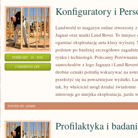
Konfiguratory i Pers
Landworld to magazyn online stworzony 
Jaguar oraz marki Land Rover. To miejsce d
ogarniać eksploatację auta klasy wyższej. 
podstaw po bardziej szczegółowe zagadnien
rynku i technologii. Polecamy Porównania 
FEBRUARY - 18 - 2026
samochodów z logo Jaguara i Land Roverów
ON
COMMENTS OFF
drobne oznaki potrafią wskazywać na uste
KONFIGURATORY
przełożyć się na poważniejsze wydatki. L
I
tak, by właściciel mógł działać świadomie 
PERSONALIZACJA
interesuje go miejska eksploatacja, jazda w
POSTED BY ADMIN
Profilaktyka i badan