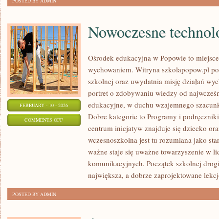
POSTED BY ADMIN
Nowoczesne technolo
Ośrodek edukacyjna w Popowie to miejsce,
wychowaniem. Witryna szkolapopow.pl pok
szkolnej oraz uwydatnia misję działań 
portret o zdobywaniu wiedzy od najwcześni
edukacyjne, w duchu wzajemnego szacunku
FEBRUARY - 10 - 2026
Dobre kategorie to Programy i podręczniki
ON
COMMENTS OFF
centrum inicjatyw znajduje się dziecko or
NOWOCZESNE
wczesnoszkolna jest tu rozumiana jako star
TECHNOLOGIE
ważne staje się uważne towarzyszenie w li
W
komunikacyjnych. Początek szkolnej drogi 
EDUKACJI
największa, a dobrze zaprojektowane lekcj
POSTED BY ADMIN