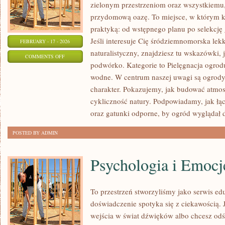
zielonym przestrzeniom oraz wszystkiemu
przydomową oazę. To miejsce, w którym k
praktyką: od wstępnego planu po selekcję 
Jeśli interesuje Cię śródziemnomorska lek
FEBRUARY - 17 - 2026
naturalistyczny, znajdziesz tu wskazówki, 
ON
COMMENTS OFF
podwórko. Kategorie to Pielęgnacja ogrod
CHOROBY
wodne. W centrum naszej uwagi są ogrody 
I
charakter. Pokazujemy, jak budować atmosf
SZKODNIKI
cykliczność natury. Podpowiadamy, jak łą
ROŚLIN
oraz gatunki odporne, by ogród wyglądał 
POSTED BY ADMIN
Psychologia i Emocj
To przestrzeń stworzyliśmy jako serwis e
doświadczenie spotyka się z ciekawością. J
wejścia w świat dźwięków albo chcesz odś