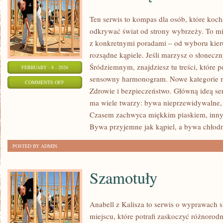
Ten serwis to kompas dla osób, które koc
odkrywać świat od strony wybrzeży. To mie
z konkretnymi poradami – od wyboru kier
rozsądne kąpiele. Jeśli marzysz o słonec
Śródziemnym, znajdziesz tu treści, które
FEBRUARY - 8 - 2026
sensowny harmonogram. Nowe kategorie na 
ON
COMMENTS OFF
Zdrowie i bezpieczeństwo. Główną ideą ser
POD
ma wiele twarzy: bywa nieprzewidywalne, a
WODĄ
Czasem zachwyca miękkim piaskiem, inn
Bywa przyjemne jak kąpiel, a bywa chłodn
POSTED BY ADMIN
Szamotuły
Anabell z Kalisza to serwis o wyprawach 
miejscu, które potrafi zaskoczyć różnorodn