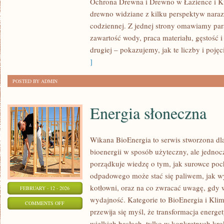
Ochrona Drewna i Drewno w Łazience i Ku
TRADYCJA
drewno widziane z kilku perspektyw naraz: 
DREWNA
codziennej. Z jednej strony omawiamy par
W
zawartość wody, praca materiału, gęstość i
BUDOWNICTWIE
drugiej – pokazujemy, jak te liczby i pojęc
]
POSTED BY ADMIN
Energia słoneczna
Wikana BioEnergia to serwis stworzona dla
bioenergii w sposób użyteczny, ale jednocz
porządkuje wiedzę o tym, jak surowce poc
odpadowego może stać się paliwem, jak wy
kotłowni, oraz na co zwracać uwagę, gdy
FEBRUARY - 12 - 2026
wydajność. Kategorie to BioEnergia i Klim
ON
COMMENTS OFF
przewija się myśl, że transformacja energe
ENERGIA
wielkich hasłach, tylko w konkretnych kro