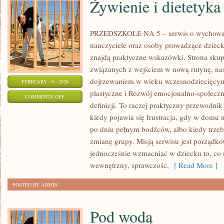
Żywienie i dietetyka
PRZEDSZKOLE NA 5 – serwis o wychowani
nauczyciele oraz osoby prowadzące dziec
znajdą praktyczne wskazówki. Strona skup
związanych z wejściem w nową rutynę, nast
dojrzewaniem w wieku wczesnodziecięcy
FEBRUARY - 9 - 2026
plastyczne i Rozwój emocjonalno-społeczny
ON
COMMENTS OFF
definicji. To raczej praktyczny przewodnik
ŻYWIENIE
kiedy pojawia się frustracja, gdy w domu 
I
po dniu pełnym bodźców, albo kiedy trzeb
DIETETYKA
zmianę grupy. Misją serwisu jest porządk
jednocześnie wzmacniać w dziecku to, co 
wewnętrzny, sprawczość,
[ Read More ]
POSTED BY ADMIN
Pod wodą