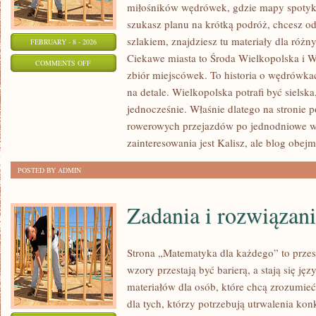
miłośników wędrówek, gdzie mapy spotykaj
szukasz planu na krótką podróż, chcesz o
szlakiem, znajdziesz tu materiały dla róż
FEBRUARY - 8 - 2026
Ciekawe miasta to Środa Wielkopolska i Wr
ON
COMMENTS OFF
zbiór miejscówek. To historia o wędrówk
SZAMOTUŁY
na detale. Wielkopolska potrafi być sielsk
jednocześnie. Właśnie dlatego na stronie p
rowerowych przejazdów po jednodniowe 
zainteresowania jest Kalisz, ale blog obejm
POSTED BY ADMIN
Zadania i rozwiązan
Strona „Matematyka dla każdego” to przes
wzory przestają być barierą, a stają się ję
materiałów dla osób, które chcą zrozumie
dla tych, którzy potrzebują utrwalenia ko