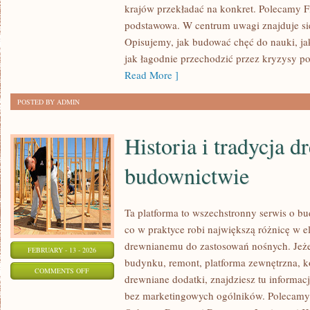
PRZEDSZKOLNA
krajów przekładać na konkret. Polecamy F
I
podstawowa. W centrum uwagi znajduje się
WCZESNOSZKOLNA
Opisujemy, jak budować chęć do nauki, ja
jak łagodnie przechodzić przez kryzysy po
Read More ]
POSTED BY ADMIN
Historia i tradycja 
budownictwie
Ta platforma to wszechstronny serwis o b
co w praktyce robi największą różnicę w 
drewnianemu do zastosowań nośnych. Jeżel
FEBRUARY - 13 - 2026
budynku, remont, platforma zewnętrzna, ko
ON
COMMENTS OFF
drewniane dodatki, znajdziesz tu informa
HISTORIA
bez marketingowych ogólników. Polecamy 
I