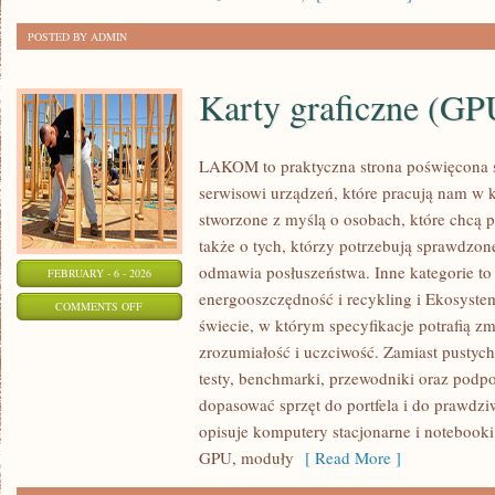
POSTED BY ADMIN
Karty graficzne (GP
LAKOM to praktyczna strona poświęcona 
serwisowi urządzeń, które pracują nam w 
stworzone z myślą o osobach, które chcą 
także o tych, którzy potrzebują sprawdzo
odmawia posłuszeństwa. Inne kategorie to 
FEBRUARY - 6 - 2026
energooszczędność i recykling i Ekosystem
ON
COMMENTS OFF
świecie, w którym specyfikacje potrafią 
KARTY
zrozumiałość i uczciwość. Zamiast pustyc
GRAFICZNE
testy, benchmarki, przewodniki oraz podp
(GPU)
dopasować sprzęt do portfela i do praw
opisuje komputery stacjonarne i notebooki
GPU, moduły
[ Read More ]