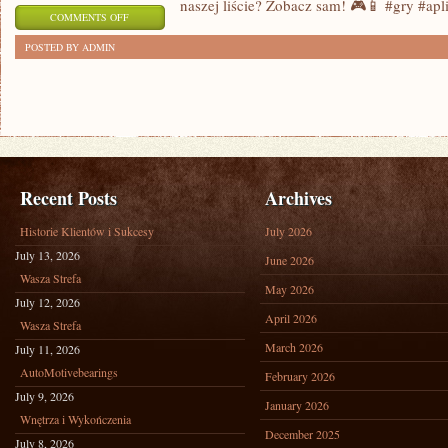
naszej liście? Zobacz sam! 🎮📱 #gry #ap
ON
COMMENTS OFF
TOPOWE
POSTED BY ADMIN
APLIKACJE
DO
ZABAWY
–
NAJLEPSZE
GRY
Recent Posts
Archives
NA
Historie Klientów i Sukcesy
July 2026
TWOIM
July 13, 2026
June 2026
TELEFONIE!
Wasza Strefa
May 2026
July 12, 2026
April 2026
Wasza Strefa
March 2026
July 11, 2026
AutoMotivebearings
February 2026
July 9, 2026
January 2026
Wnętrza i Wykończenia
December 2025
July 8, 2026