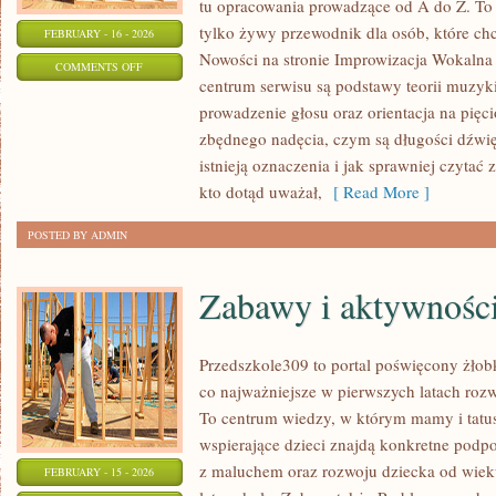
tu opracowania prowadzące od A do Z. To 
tylko żywy przewodnik dla osób, które ch
FEBRUARY - 16 - 2026
Nowości na stronie Improwizacja Wokalna
ON
COMMENTS OFF
centrum serwisu są podstawy teorii muzyk
PSYCHOLOGIA
prowadzenie głosu oraz orientacja na pięc
I
zbędnego nadęcia, czym są długości dźwięk
EMOCJE
istnieją oznaczenia i jak sprawniej czytać 
W
kto dotąd uważał,
[ Read More ]
ŚPIEWIE
POSTED BY ADMIN
Zabawy i aktywnośc
Przedszkole309 to portal poświęcony żło
co najważniejsze w pierwszych latach ro
To centrum wiedzy, w którym mamy i tatu
wspierające dzieci znajdą konkretne podp
z maluchem oraz rozwoju dziecka od wiek
FEBRUARY - 15 - 2026