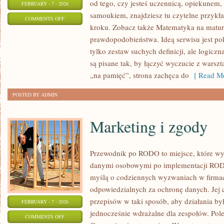
od tego, czy jesteś uczennicą, opiekunem,
FEBRUARY - 7 - 2026
samoukiem, znajdziesz tu czytelne przykł
ON
COMMENTS OFF
kroku. Zobacz także Matematyka na matur
ZADANIA
prawdopodobieństwa. Ideą serwisu jest po
I
tylko zestaw suchych definicji, ale logicz
ROZWIĄZANIA
są pisane tak, by łączyć wyczucie z warsz
„na pamięć”, strona zachęca do
[ Read Mo
POSTED BY ADMIN
Marketing i zgody
Przewodnik po RODO to miejsce, które wy
danymi osobowymi po implementacji RODO.
myślą o codziennych wyzwaniach w firmac
odpowiedzialnych za ochronę danych. Jej c
przepisów w taki sposób, aby działania by
FEBRUARY - 7 - 2026
jednocześnie wdrażalne dla zespołów. Pol
ON
COMMENTS OFF