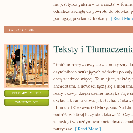
nie jest tylko galeria – to warsztat w for
I
odnaleźć zachętę do powrotu do ołówka, pi
CODZIENNA
pomagają przełamać blokadę
[ Read More
PRAKTYKA
POSTED BY ADMIN
Teksty i Tłumaczeni
Limith to rozrywkowy serwis muzyczny, kt
czytelnikach szukających oddechu po całym
chcą wiedzieć więcej. To miejsce, w który
anegdotami, a nowości łączą się z ikonami
rozrywkowy, dzięki czemu muzyka staje się 
FEBRUARY - 21 - 2026
czytać tak samo łatwo, jak słucha. Ciekaw
ON
COMMENTS OFF
i Emocje i Ciekawostki Muzyczne. Na Limi
TEKSTY
podróż, w której liczy się ciekawość. Czyte
I
zajawkę i w każdym wariancie dostać smak
TŁUMACZENIA
muzyczne
[ Read More ]
PIOSENEK