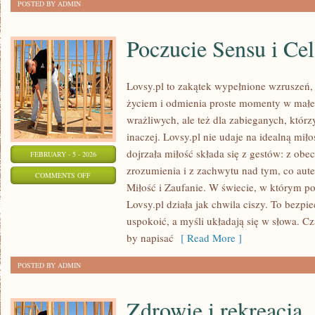
POSTED BY ADMIN
Poczucie Sensu i Cel
Lovsy.pl to zakątek wypełnione wzruszeń,
życiem i odmienia proste momenty w małe 
wrażliwych, ale też dla zabieganych, któ
inaczej. Lovsy.pl nie udaje na idealną mił
dojrzała miłość składa się z gestów: z obe
FEBRUARY - 5 - 2026
zrozumienia i z zachwytu nad tym, co aut
ON
COMMENTS OFF
Miłość i Zaufanie. W świecie, w którym p
POCZUCIE
Lovsy.pl działa jak chwila ciszy. To bezpi
SENSU
uspokoić, a myśli układają się w słowa. Cz
I
by napisać
[ Read More ]
CEL
ŻYCIA
POSTED BY ADMIN
Zdrowie i rekreacja