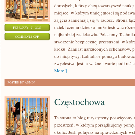
dorosłych, którzy chcą towarzyszyć naukę
miejsce, w którym umiejętności są podawa
zajęcia zamieniają się w radość. Strona ł
dzięki czemu dziecko może testować różne 
FEBRUARY - 5 - 2026
najbardziej zaciekawia. Polecamy Technika
ON
COMMENTS OFF
stworzenie bezpiecznej przestrzeni, w któ
PSYCHOLOGIA
kroku. Zamiast narzuconych schematów, poj
do inicjatywy. Lulitulisie pomaga budować
zwycięstwo jest tu ważne i warte podkreślen
More ]
POSTED BY ADMIN
Częstochowa
Ta strona to blog turystyczny poświęcony
przestrzeń, w którym porządkujemy pomys
okolic. Jeśli polujesz na sprawdzonych 