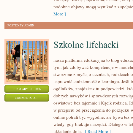
INNYCH
podobne objawy mogą wynikać z zupełnie
MAREK
More ]
POSTED BY ADMIN
Szkolne lifehacki
nasza platforma edukacyjna to blog eduka
tym, jak zdobywać kompetencje w modelu 
stworzone z myślą o uczniach, rodzicach o
usprawnić codzienność e-learningu. Jeśli i
ogólników, znajdziesz tu podpowiedzi, kt
FEBRUARY - 6 - 2026
dobrych nawyków i sprawdzonych rozwiąza
ON
COMMENTS OFF
oświatowe bez tajemnic i Kącik rodzica. Id
SZKOLNE
w przejściu od przeciążenia do porządku w
LIFEHACKI
online potrafi być wygodne, ale bywa też
wtedy, gdy brakuje narzędzi. Dlatego w tek
układanie dnia,
[ Read More ]