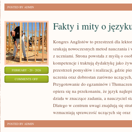
POSTED BY ADMIN
Fakty i mity o język
Kongres Anglistów to przestrzeń dla lekto
szukają nowoczesnych metod nauczania i 
z uczniami. Strona powstała z myślą o oso
kompetencje i traktują dydaktykę jako ży
przestrzeń pomysłów i realizacji, gdzie pi
FEBRUARY - 20 - 2026
uczenia oraz dobrostan zarówno uczących,
ON
COMMENTS OFF
Przygotowanie do egzaminów i Tłumaczenia 
FAKTY
opiera się na przekonaniu, że język najlep
I
działa w znaczące zadania, a nauczyciel s
MITY
Dlatego w centrum uwagi znajdują się stra
O
wzmacniają sprawczość uczących się oraz
JĘZYKU
ANGIELSKIM
POSTED BY ADMIN