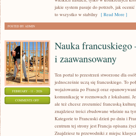
SŁONECZNA
jakie system pasuje do potrzeb, jak ocenić 
to wszystko w stabilny
[ Read More ]
POSTED BY ADMIN
Nauka francuskiego 
i zaawansowany
Ten portal to przestrzeń stworzone dla osób
jednocześnie uczą się francuskiego. To p
wojażowania po Francji oraz opanowywania
FEBRUARY - 11 - 2026
komunikację w rozmowach z lokalsami. Jeś
ON
COMMENTS OFF
ale też chcesz zrozumieć francuską kulturę
NAUKA
znajdziesz treści zbudowane właśnie na 
FRANCUSKIEGO
Kategorie to Francuski dzień po dniu i Fr
–
centrum tej strony jest Francja opisana życ
POZIOM
Znajdziesz tu przewodniki z miejsc klasycz