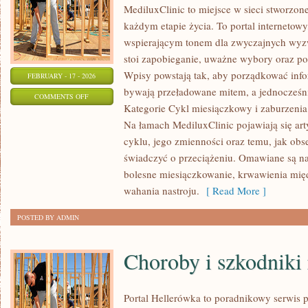
MediluxClinic to miejsce w sieci stworzon
każdym etapie życia. To portal internetowy
wspierającym tonem dla zwyczajnych wyzw
stoi zapobieganie, uważne wybory oraz p
Wpisy powstają tak, aby porządkować infor
FEBRUARY - 17 - 2026
bywają przeładowane mitem, a jednocześni
ON
COMMENTS OFF
Kategorie Cykl miesiączkowy i zaburzenia 
PROFILAKTYKA
Na łamach MediluxClinic pojawiają się art
I
cyklu, jego zmienności oraz temu, jak ob
BADANIA
świadczyć o przeciążeniu. Omawiane są naj
KONTROLNE
bolesne miesiączkowanie, krwawienia mi
wahania nastroju.
[ Read More ]
POSTED BY ADMIN
Choroby i szkodniki 
Portal Hellerówka to poradnikowy serwis