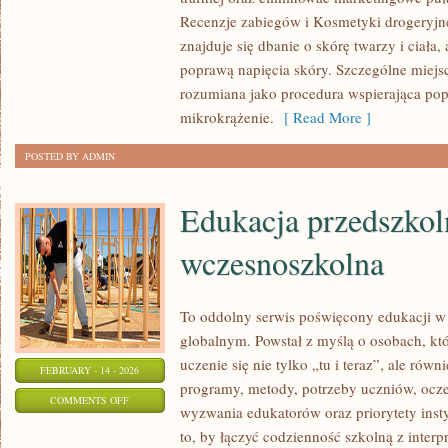
TRENDY
Recenzje zabiegów i Kosmetyki drogeryjn
URODOWE
znajduje się dbanie o skórę twarzy i ciała,
poprawą napięcia skóry. Szczególne miejs
rozumiana jako procedura wspierająca pop
mikrokrążenie.
[ Read More ]
POSTED BY ADMIN
Edukacja przedszkol
wczesnoszkolna
To oddolny serwis poświęcony edukacji w
globalnym. Powstał z myślą o osobach, któ
uczenie się nie tylko „tu i teraz”, ale równ
FEBRUARY - 14 - 2026
programy, metody, potrzeby uczniów, ocze
ON
COMMENTS OFF
wyzwania edukatorów oraz priorytety insty
EDUKACJA
to, by łączyć codzienność szkolną z interpr