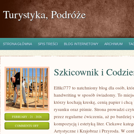
Turystyka, Podróże
STRONA GŁÓWNA
SPIS TREŚCI
BLOG INTERNETOWY
ARCHIWUM
TA
Szkicownik i Codzie
Elfiki777 to natchniony blog dla osób, któ
handwriting w sposób świadomy. To miejsc
którzy kochają kreskę, cenią papier i chc
rysunku oraz piśmie. Strona prowadzi czyt
przez regularne ćwiczenia, aż po bardzie
FEBRUARY - 21 - 2026
kompozycją i estetyką liter. Ciekawe kategor
ON
COMMENTS OFF
Artystyczne i Krajobraz i Przyroda. W cent
SZKICOWNIK