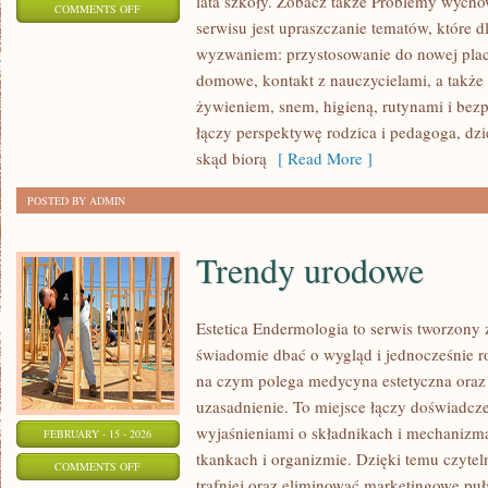
lata szkoły. Zobacz także Problemy wycho
ON
COMMENTS OFF
serwisu jest upraszczanie tematów, które dl
ZABAWY
wyzwaniem: przystosowanie do nowej plac
I
domowe, kontakt z nauczycielami, a także
AKTYWNOŚCI
żywieniem, snem, higieną, rutynami i be
łączy perspektywę rodzica i pedagoga, dzi
skąd biorą
[ Read More ]
POSTED BY ADMIN
Trendy urodowe
Estetica Endermologia to serwis tworzony 
świadomie dbać o wygląd i jednocześnie ro
na czym polega medycyna estetyczna oraz 
uzasadnienie. To miejsce łączy doświadcze
wyjaśnieniami o składnikach i mechanizm
FEBRUARY - 15 - 2026
tkankach i organizmie. Dzięki temu czyte
ON
COMMENTS OFF
trafniej oraz eliminować marketingowe puł