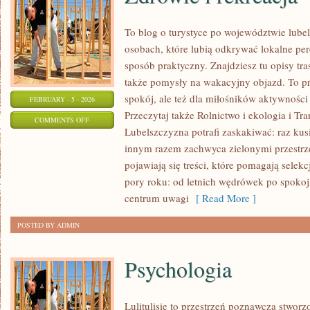
To blog o turystyce po województwie lube
osobach, które lubią odkrywać lokalne per
sposób praktyczny. Znajdziesz tu opisy tras
także pomysły na wakacyjny objazd. To prz
spokój, ale też dla miłośników aktywności
FEBRUARY - 5 - 2026
Przeczytaj także Rolnictwo i ekologia i Tr
ON
COMMENTS OFF
Lubelszczyzna potrafi zaskakiwać: raz ku
ZDROWIE
innym razem zachwyca zielonymi przestrze
I
pojawiają się treści, które pomagają selek
REKREACJA
pory roku: od letnich wędrówek po spoko
centrum uwagi
[ Read More ]
POSTED BY ADMIN
Psychologia
Lulitulisie to przestrzeń poznawcza stwor