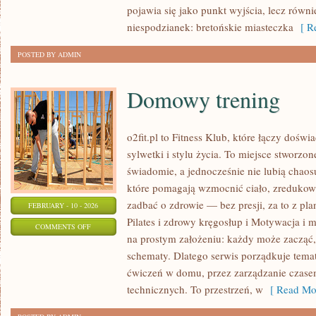
ŚREDNI
pojawia się jako punkt wyjścia, lecz równi
I
niespodzianek: bretońskie miasteczka
[ Re
ZAAWANSOWANY
POSTED BY ADMIN
Domowy trening
o2fit.pl to Fitness Klub, które łączy doś
sylwetki i stylu życia. To miejsce stworzon
świadomie, a jednocześnie nie lubią chaosu
które pomagają wzmocnić ciało, zredukowa
zadbać o zdrowie — bez presji, za to z pl
FEBRUARY - 10 - 2026
Pilates i zdrowy kręgosłup i Motywacja i mi
ON
COMMENTS OFF
na prostym założeniu: każdy może zacząć, 
DOMOWY
schematy. Dlatego serwis porządkuje tema
TRENING
ćwiczeń w domu, przez zarządzanie czasem
technicznych. To przestrzeń, w
[ Read Mor