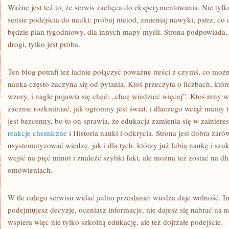
Ważne jest też to, że serwis zachęca do eksperymentowania. Nie tylk
sensie podejścia do nauki: próbuj metod, zmieniaj nawyki, patrz, co 
będzie plan tygodniowy, dla innych mapy myśli. Strona podpowiada,
drogi, tylko jest próba.
Ten blog potrafi też ładnie połączyć poważne treści z czymś, co m
nauka często zaczyna się od pytania. Ktoś przeczyta o liczbach, któr
wzory, i nagle pojawia się chęć: „chcę wiedzieć więcej”. Ktoś inny w
zacznie rozkminiać, jak ogromny jest świat, i dlaczego wciąż mamy 
jest bezcenny, bo to on sprawia, że edukacja zamienia się w zainte
reakcje chemiczne
i Historia nauki i odkrycia. Strona jest dobra zar
usystematyzować wiedzę, jak i dla tych, którzy już lubią naukę i szu
wejść na pięć minut i znaleźć szybki fakt, ale można też zostać na dł
omówieniach.
W tle całego serwisu widać jedno przesłanie: wiedza daje wolność. I
podejmujesz decyzje, oceniasz informacje, nie dajesz się nabrać na n
wspiera więc nie tylko szkolną edukację, ale też dojrzałe podejście.