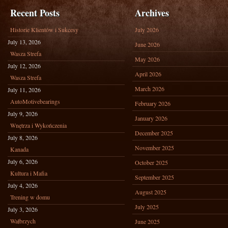
Recent Posts
Archives
Historie Klientów i Sukcesy
July 2026
July 13, 2026
June 2026
Wasza Strefa
May 2026
July 12, 2026
April 2026
Wasza Strefa
March 2026
July 11, 2026
AutoMotivebearings
February 2026
July 9, 2026
January 2026
Wnętrza i Wykończenia
December 2025
July 8, 2026
November 2025
Kanada
July 6, 2026
October 2025
Kultura i Mafia
September 2025
July 4, 2026
August 2025
Trening w domu
July 2025
July 3, 2026
Wałbrzych
June 2025