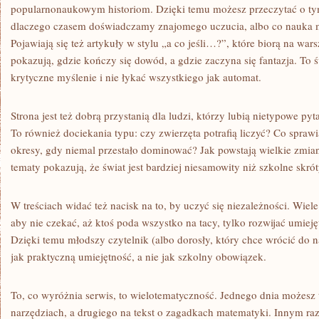
popularnonaukowym historiom. Dzięki temu możesz przeczytać o tym
dlaczego czasem doświadczamy znajomego uczucia, albo co nauka 
Pojawiają się też artykuły w stylu „a co jeśli…?”, które biorą na warsz
pokazują, gdzie kończy się dowód, a gdzie zaczyna się fantazja. To 
krytyczne myślenie i nie łykać wszystkiego jak automat.
Strona jest też dobrą przystanią dla ludzi, którzy lubią nietypowe pyt
To również dociekania typu: czy zwierzęta potrafią liczyć? Co sprawi
okresy, gdy niemal przestało dominować? Jak powstają wielkie zmi
tematy pokazują, że świat jest bardziej niesamowity niż szkolne skróty
W treściach widać też nacisk na to, by uczyć się niezależności. Wiel
aby nie czekać, aż ktoś poda wszystko na tacy, tylko rozwijać umiej
Dzięki temu młodszy czytelnik (albo dorosły, który chce wrócić do 
jak praktyczną umiejętność, a nie jak szkolny obowiązek.
To, co wyróżnia serwis, to wielotematyczność. Jednego dnia możesz 
narzędziach, a drugiego na tekst o zagadkach matematyki. Innym ra