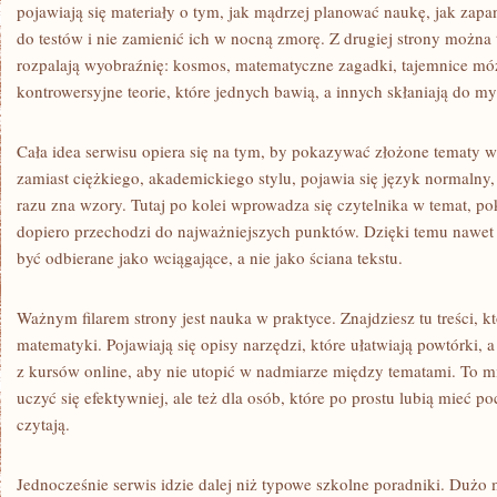
pojawiają się materiały o tym, jak mądrzej planować naukę, jak zap
do testów i nie zamienić ich w nocną zmorę. Z drugiej strony można tu
rozpalają wyobraźnię: kosmos, matematyczne zagadki, tajemnice mózg
kontrowersyjne teorie, które jednych bawią, a innych skłaniają do my
Cała idea serwisu opiera się na tym, by pokazywać złożone tematy 
zamiast ciężkiego, akademickiego stylu, pojawia się język normalny,
razu zna wzory. Tutaj po kolei wprowadza się czytelnika w temat, po
dopiero przechodzi do najważniejszych punktów. Dzięki temu nawet
być odbierane jako wciągające, a nie jako ściana tekstu.
Ważnym filarem strony jest nauka w praktyce. Znajdziesz tu treści, 
matematyki. Pojawiają się opisy narzędzi, które ułatwiają powtórki, 
z kursów online, aby nie utopić w nadmiarze między tematami. To mie
uczyć się efektywniej, ale też dla osób, które po prostu lubią mieć poc
czytają.
Jednocześnie serwis idzie dalej niż typowe szkolne poradniki. Dużo