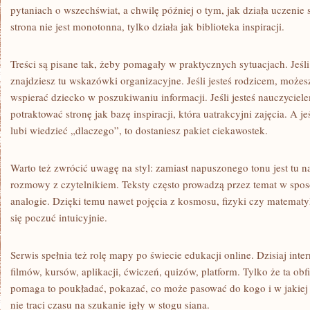
pytaniach o wszechświat, a chwilę później o tym, jak działa uczenie 
strona nie jest monotonna, tylko działa jak biblioteka inspiracji.
Treści są pisane tak, żeby pomagały w praktycznych sytuacjach. Jeśl
znajdziesz tu wskazówki organizacyjne. Jeśli jesteś rodzicem, możes
wspierać dziecko w poszukiwaniu informacji. Jeśli jesteś nauczycie
potraktować stronę jak bazę inspiracji, która uatrakcyjni zajęcia. A je
lubi wiedzieć „dlaczego”, to dostaniesz pakiet ciekawostek.
Warto też zwrócić uwagę na styl: zamiast napuszonego tonu jest tu na
rozmowy z czytelnikiem. Teksty często prowadzą przez temat w spos
analogie. Dzięki temu nawet pojęcia z kosmosu, fizyki czy matematy
się poczuć intuicyjnie.
Serwis spełnia też rolę mapy po świecie edukacji online. Dzisiaj inter
filmów, kursów, aplikacji, ćwiczeń, quizów, platform. Tylko że ta ob
pomaga to poukładać, pokazać, co może pasować do kogo i w jakiej s
nie traci czasu na szukanie igły w stogu siana.