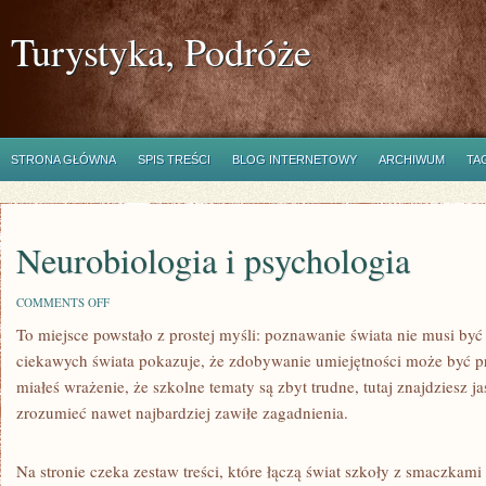
Turystyka, Podróże
STRONA GŁÓWNA
SPIS TREŚCI
BLOG INTERNETOWY
ARCHIWUM
TA
Neurobiologia i psychologia
ON
COMMENTS OFF
NEUROBIOLOGIA
To miejsce powstało z prostej myśli: poznawanie świata nie musi być 
I
PSYCHOLOGIA
ciekawych świata pokazuje, że zdobywanie umiejętności może być pr
miałeś wrażenie, że szkolne tematy są zbyt trudne, tutaj znajdziesz 
zrozumieć nawet najbardziej zawiłe zagadnienia.
Na stronie czeka zestaw treści, które łączą świat szkoły z smaczkami