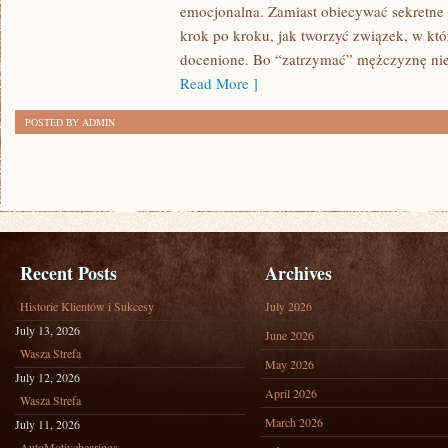
emocjonalna. Zamiast obiecywać sekretne t
A
krok po kroku, jak tworzyć związek, w któ
OSOBOWOŚĆ
docenione. Bo “zatrzymać” mężczyznę nie 
Read More ]
POSTED BY ADMIN
Recent Posts
Archives
Historie Klientów i Sukcesy
July 2026
July 13, 2026
June 2026
Wasza Strefa
May 2026
July 12, 2026
April 2026
Wasza Strefa
March 2026
July 11, 2026
AutoMotivebearings