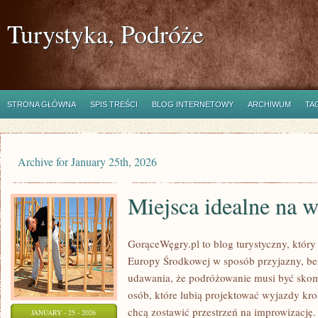
Turystyka, Podróże
STRONA GŁÓWNA
SPIS TREŚCI
BLOG INTERNETOWY
ARCHIWUM
TA
Archive for January 25th, 2026
Miejsca idealne na 
GorąceWęgry.pl to blog turystyczny, który
Europy Środkowej w sposób przyjazny, be
udawania, że podróżowanie musi być skom
osób, które lubią projektować wyjazdy kro
chcą zostawić przestrzeń na improwizację
JANUARY - 25 - 2026