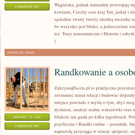
Węgierska, jednak naturalnie przewijają się
ON
COMMENTS OFF
kawiarni, Czechy oraz kraj Tatr, jaskiń i źr
MIEJSCA
sąsiednie światy tworzy idealną mozaikę na
IDEALNE
bo wszystko jest blisko, a jednocześnie z
NA
też: Trasy panoramiczne i Historia i zabytki
WEEKEND
]
POSTED BY ADMIN
Randkowanie a osob
ZatrzymajFaceta.pl to praktyczna przestrze
zrozumieć temat relacji i budować dojrzał
miejsce powstało z myślą o tym, abyś mogł
dystansu, znaleźć realne wskazówki oraz 
bliskość nie gasła po kilku tygodniach. P
JANUARY - 25 - 2026
psychiczne i Randki online – poradnik. Str
ON
COMMENTS OFF
naprawdę przyciąga w relacji: spójność, sta
RANDKOWANIE