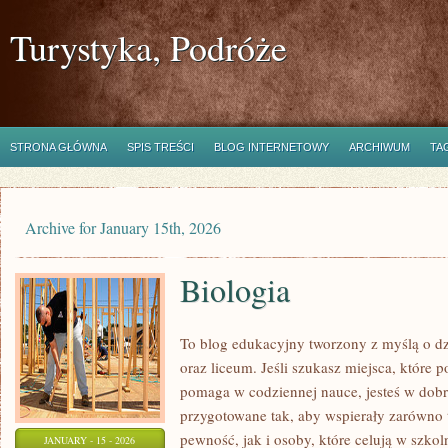
Turystyka, Podróże
STRONA GŁÓWNA
SPIS TREŚCI
BLOG INTERNETOWY
ARCHIWUM
TA
Archive for January 15th, 2026
Biologia
To blog edukacyjny tworzony z myślą o dz
oraz liceum. Jeśli szukasz miejsca, które 
pomaga w codziennej nauce, jesteś w dobr
przygotowane tak, aby wspierały zarówno t
pewność, jak i osoby, które celują w szko
JANUARY - 15 - 2026