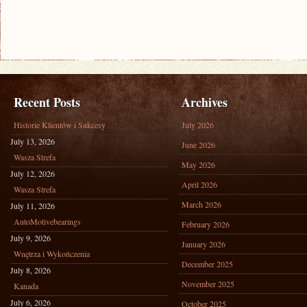
Recent Posts
Archives
Historie Klientów i Sukcesy
July 2026
July 13, 2026
June 2026
Wasza Strefa
May 2026
July 12, 2026
April 2026
Wasza Strefa
March 2026
July 11, 2026
AutoMotivebearings
February 2026
July 9, 2026
January 2026
Wnętrza i Wykończenia
December 2025
July 8, 2026
November 2025
Kanada
July 6, 2026
October 2025