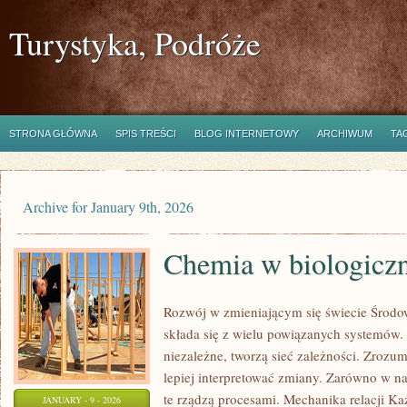
Turystyka, Podróże
STRONA GŁÓWNA
SPIS TREŚCI
BLOG INTERNETOWY
ARCHIWUM
TA
Archive for January 9th, 2026
Chemia w biologicz
Rozwój w zmieniającym się świecie Środ
składa się z wielu powiązanych systemów. T
niezależne, tworzą sieć zależności. Zrozu
lepiej interpretować zmiany. Zarówno w n
te rządzą procesami. Mechanika relacji K
JANUARY - 9 - 2026