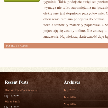
tygodnie. Takie podejście zwiększa poziom
JAK
wymaga nie tylko zapamiętania na łączeni
UCZNIOWIE
efektywne jest stopniowe przygotowanie. 
RADZĄ
obciążenie. Zmiana podejścia do edukacji 
SOBIE
ucznia stanowiły materiały papierowe. Ob
Z
pojawiają się zasoby online. Nie znaczy to,
NADMIAREM
znaczenie. Największą skuteczność daje łą
MATERIAŁU
POSTED BY ADMIN
Recent Posts
Archives
Historie Klientów i Sukcesy
July 2026
July 13, 2026
June 2026
Wasza Strefa
May 2026
July 12, 2026