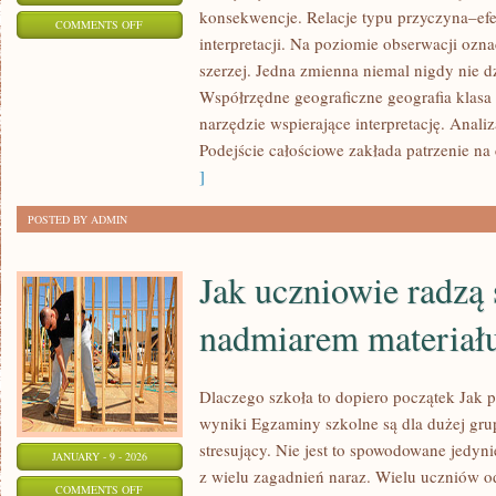
konsekwencje. Relacje typu przyczyna–efe
ON
COMMENTS OFF
interpretacji. Na poziomie obserwacji ozn
CHEMIA
szerzej. Jedna zmienna niemal nigdy nie d
W
Współrzędne geograficzne geografia klasa 
BIOLOGICZNYM
narzędzie wspierające interpretację. Anali
KONTEKŚCIE
Podejście całościowe zakłada patrzenie na c
]
POSTED BY ADMIN
Jak uczniowie radzą 
nadmiarem materiał
Dlaczego szkoła to dopiero początek Jak 
wyniki Egzaminy szkolne są dla dużej gru
stresujący. Nie jest to spowodowane jedyni
JANUARY - 9 - 2026
z wielu zagadnień naraz. Wielu uczniów o
ON
COMMENTS OFF