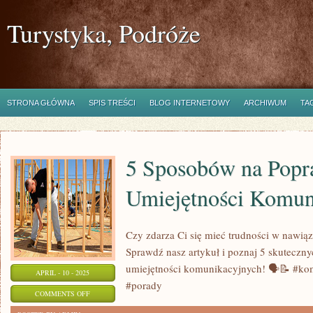
Turystyka, Podróże
STRONA GŁÓWNA
SPIS TREŚCI
BLOG INTERNETOWY
ARCHIWUM
TA
5 Sposobów na Popr
Umiejętności Komun
Czy zdarza Ci się mieć trudności w nawi
Sprawdź nasz artykuł i poznaj 5 skutecz
umiejętności komunikacyjnych! 🗣️📝 #ko
APRIL - 10 - 2025
#porady
ON
COMMENTS OFF
5