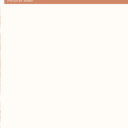
POSTED BY ADMIN
SPOSOBÓW
NA
POPRAWĘ
UMIEJĘTNOŚCI
KOMUNIKACYJNYCH