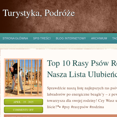
Turystyka, Podróże
STRONA GŁÓWNA
SPIS TREŚCI
BLOG INTERNETOWY
ARCHIWUM
TA
Top 10 Rasy Psów R
Nasza Lista Ulubień
Sprawdźcie naszą listę najlepszych ras ps
labradorów po energiczne beagle’y – z pew
towarzysza dla swojej rodziny! Czy Wasz u
APRIL - 19 - 2025
liście?🐾 #psy #rasypsów #rodzina
ON
COMMENTS OFF
TOP