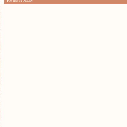
POSTED BY ADMIN
10
RASY
PSÓW
RODZINNYCH:
NASZA
LISTA
ULUBIEŃCÓW!