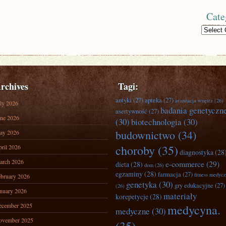
Cate
Categories
rchives
Tagi:
antyki
(27)
apteka
(27)
aranżacja wnętrz
(26)
ly 2026
badania genetyczn
asertywność
(27)
ne 2026
(30)
biotechnologia
(30)
budownictwo
(34)
ay 2026
choroby
(35)
ril 2026
diagnostyka
(28
arch 2026
e-commerce
(29)
dieta
(28)
dom
(26)
egzaminy
(28)
farmacja
(27)
fitness medyc
bruary 2026
genetyka
(30)
gry edukacyjne
(27)
(26)
nuary 2026
materiały
korepetycje
(28)
ecember 2025
medycyna.
medyczne
(30)
ovember 2025