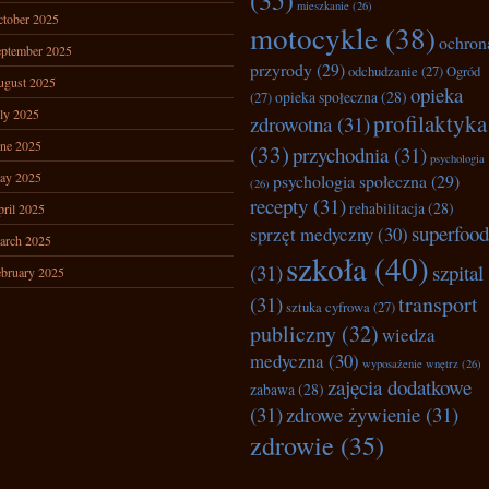
(35)
mieszkanie
(26)
tober 2025
motocykle
(38)
ochron
ptember 2025
przyrody
(29)
odchudzanie
(27)
Ogród
ugust 2025
opieka
opieka społeczna
(28)
(27)
ly 2025
profilaktyka
zdrowotna
(31)
ne 2025
(33)
przychodnia
(31)
psychologia
ay 2025
psychologia społeczna
(29)
(26)
recepty
(31)
rehabilitacja
(28)
ril 2025
superfood
sprzęt medyczny
(30)
arch 2025
szkoła
(40)
(31)
szpital
bruary 2025
transport
(31)
sztuka cyfrowa
(27)
publiczny
(32)
wiedza
medyczna
(30)
wyposażenie wnętrz
(26)
zajęcia dodatkowe
zabawa
(28)
(31)
zdrowe żywienie
(31)
zdrowie
(35)