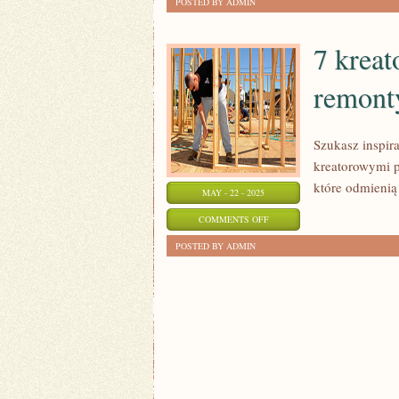
POSTED BY ADMIN
PORTRETU:
POMYSŁY
7 krea
NA
remont
NAUKĘ
RYSOWANIA
Szukasz inspir
kreatorowymi 
które odmienią
MAY - 22 - 2025
ON
COMMENTS OFF
7
POSTED BY ADMIN
KREATOROWYCH
POMYSŁÓW
NA
REMONTY
WNĘTRZ