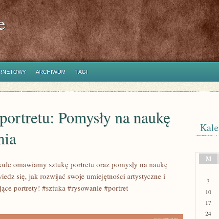
e
ERNETOWY
ARCHIWUM
TAGI
portretu: Pomysły na naukę
Kale
nia
M
ule omawiamy sztukę portretu oraz pomysły na naukę
edz się, jak rozwijać swoje umiejętności artystyczne i
3
jące portrety! #sztuka #rysowanie #portret
10
17
24