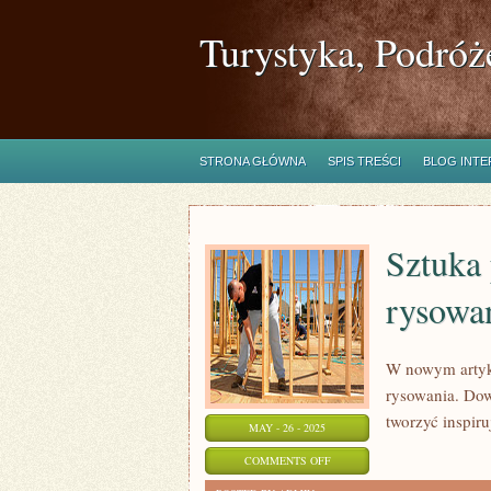
Turystyka, Podróż
STRONA GŁÓWNA
SPIS TREŚCI
BLOG INT
Sztuka 
rysowa
W nowym artyk
rysowania. Dowi
tworzyć inspiru
MAY - 26 - 2025
ON
COMMENTS OFF
SZTUKA