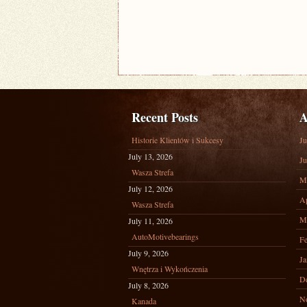
Recent Posts
A
Historie Klientów i Sukcesy
Ju
July 13, 2026
Ju
Wasza Strefa
M
July 12, 2026
Ap
Wasza Strefa
M
July 11, 2026
AutoMotivebearings
Fe
July 9, 2026
Ja
Wnętrza i Wykończenia
D
July 8, 2026
N
Kanada