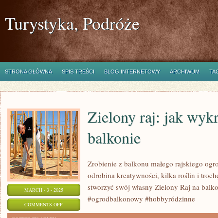
Turystyka, Podróże
STRONA GŁÓWNA
SPIS TREŚCI
BLOG INTERNETOWY
ARCHIWUM
TA
Zielony raj: jak wy
balkonie
Zrobienie z balkonu małego rajskiego og
odrobina kreatywności, kilka roślin i troc
stworzyć swój własny Zielony Raj na balko
MARCH - 3 - 2025
#ogrodbalkonowy #hobbyródzinne
ON
COMMENTS OFF
ZIELONY