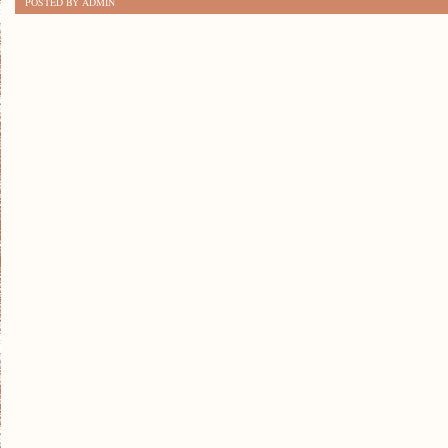
POSTED BY ADMIN
RAJ:
JAK
WYKREOWAĆ
OGRÓD
NA
BALKONIE