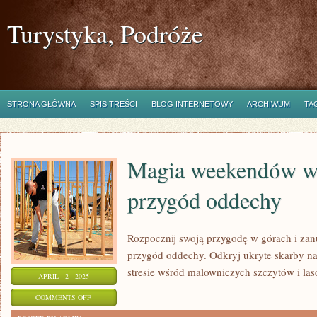
Turystyka, Podróże
STRONA GŁÓWNA
SPIS TREŚCI
BLOG INTERNETOWY
ARCHIWUM
TA
Magia weekendów w 
przygód oddechy
Rozpocznij swoją przygodę w górach i z
przygód oddechy. Odkryj ukryte skarby n
stresie wśród malowniczych szczytów i las
APRIL - 2 - 2025
ON
COMMENTS OFF
MAGIA