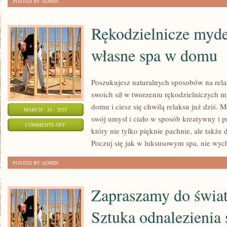
POSTED BY ADMIN
WEEKENDÓW
W
Rękodzielnicze myde
GÓRACH:
własne spa w domu
PEŁNE
PRZYGÓD
ODDECHY
Poszukujesz naturalnych sposobów na relak
swoich sił w tworzeniu rękodzielniczych 
domu i ciesz się chwilą relaksu już dziś. 
MARCH - 24 - 2025
swój umysł i ciało w sposób kreatywny i p
ON
COMMENTS OFF
który nie tylko pięknie pachnie, ale także
RĘKODZIELNICZE
Poczuj się jak w luksusowym spa, nie wy
MYDEŁKA
–
POSTED BY ADMIN
TWÓRZ
WŁASNE
Zapraszamy do świat
SPA
Sztuka odnalezienia
W
DOMU