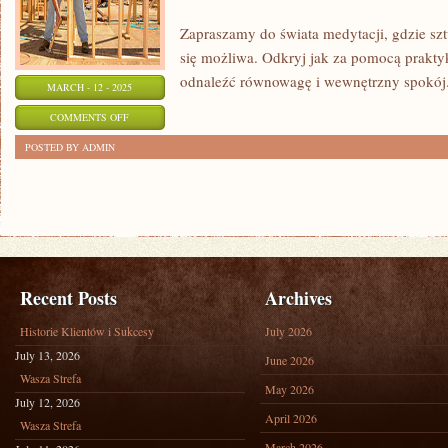
Zapraszamy do świata medytacji, gdzie szt
się możliwa. Odkryj jak za pomocą prakt
odnaleźć równowagę i wewnętrzny spokój
MARCH - 12 - 2025
ON
COMMENTS OFF
ZAPRASZAMY
POSTED BY ADMIN
DO
ŚWIATA
MEDYTACJI:
SZTUKA
ODNALEZIENIA
SPOKOJU
Recent Posts
Archives
Historie Klientów i Sukcesy
July 2026
July 13, 2026
June 2026
Wasza Strefa
May 2026
July 12, 2026
April 2026
Wasza Strefa
March 2026