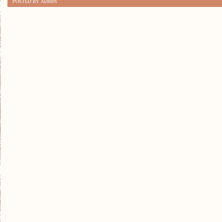
POSTED BY ADMIN
TWORZYĆ
KOMIKSY
KROK
PO
KROKU:
PRAKTYCZNY
PRZEWODNIK