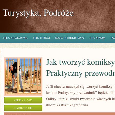
Turystyka, Podróże
STRONA GŁÓWNA
SPIS TREŚCI
BLOG INTERNETOWY
ARCHIWUM
TA
Jak tworzyć komiksy
Praktyczny przewod
Jeśli chcesz nauczyć się tworzyć komiksy,
kroku: Praktyczny przewodnik” będzie dla
Odkryj tajniki sztuki tworzenia własnych hist
APRIL - 6 - 2025
#komiks #sztukagraficzna
ON
COMMENTS OFF
JAK