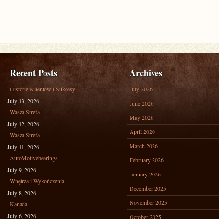
Recent Posts
Archives
Historie Klientów i Sukcesy
July 2026
July 13, 2026
June 2026
Wasza Strefa
May 2026
July 12, 2026
April 2026
Wasza Strefa
March 2026
July 11, 2026
AutoMotivebearings
February 2026
July 9, 2026
January 2026
Wnętrza i Wykończenia
December 2025
July 8, 2026
November 2025
Kanada
July 6, 2026
October 2025