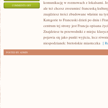
komunikację w rozmowach z lokalsami. Jeś
ON
COMMENTS OFF
ale też chcesz zrozumieć francuską kulturę
NAUKA
znajdziesz treści zbudowane właśnie na 
FRANCUSKIEGO
Kategorie to Francuski dzień po dniu i Fr
–
centrum tej strony jest Francja opisana życ
POZIOM
Znajdziesz tu przewodniki z miejsc klasycz
ŚREDNI
pojawia się jako punkt wyjścia, lecz równi
I
niespodzianek: bretońskie miasteczka
[ Re
ZAAWANSOWANY
POSTED BY ADMIN