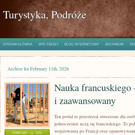
Turystyka, Podróże
STRONA GŁÓWNA
SPIS TREŚCI
BLOG INTERNETOWY
ARCHIWUM
TA
Archive for February 11th, 2026
Nauka francuskiego 
i zaawansowany
Ten portal to przestrzeń stworzone dla osób
jednocześnie uczą się francuskiego. To p
wojażowania po Francji oraz opanowywania
FEBRUARY - 11 - 2026