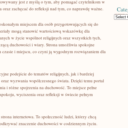
otowywany jest z myślą o tym, aby pomagać czytelnikom w
Cate
a oraz zachęcać do refleksji nad tym, co naprawdę ważne.
Categories
oskonałym miejscem dla osób przygotowujących się do
ateriały mogą stanowić wartościową wskazówkę dla
nych w życie wspólnot religijnych oraz wszystkich tych,
czącą duchowości i wiary. Strona umożliwia spokojne
 czasie i miejscu, co czyni ją wygodnym rozwiązaniem dla
jne podejście do tematów religijnych, jak i bardziej
 oraz wyzwania współczesnego świata. Dzięki temu portal
nia i różne spojrzenia na duchowość. To miejsce pełne
 spokoju, wyciszenia oraz refleksji w świecie pełnym
strona internetowa. To społeczność ludzi, którzy chcą
e odkrywać znaczenie duchowości w codziennym życiu.