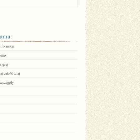
ama:
informacji
teraz
więcej
aj całość tutaj
szczegóły