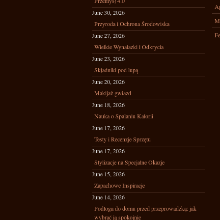
Przemysł 4.0
Ap
June 30, 2026
M
Przyroda i Ochrona Środowiska
Fe
June 27, 2026
Wielkie Wynalazki i Odkrycia
June 23, 2026
Składniki pod lupą
June 20, 2026
Makijaż gwiazd
June 18, 2026
Nauka o Spalaniu Kalorii
June 17, 2026
Testy i Recenzje Sprzętu
June 17, 2026
Stylizacje na Specjalne Okazje
June 15, 2026
Zapachowe Inspiracje
June 14, 2026
Podłoga do domu przed przeprowadzką: jak
wybrać ją spokojnie