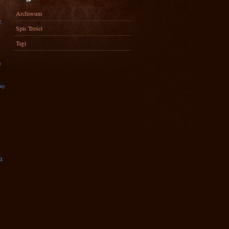
Archiwum
e
Spis Treści
Tagi
)
zny
a