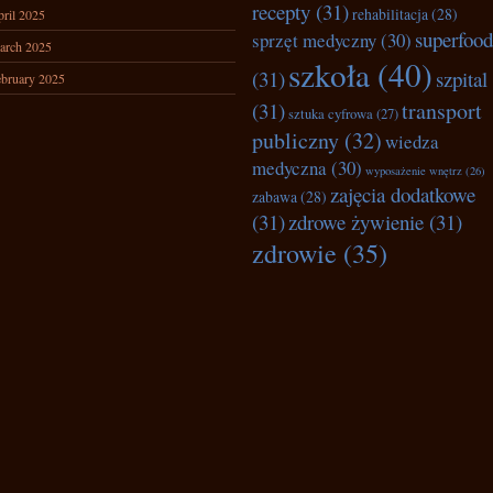
recepty
(31)
rehabilitacja
(28)
ril 2025
superfood
sprzęt medyczny
(30)
arch 2025
szkoła
(40)
(31)
szpital
bruary 2025
transport
(31)
sztuka cyfrowa
(27)
publiczny
(32)
wiedza
medyczna
(30)
wyposażenie wnętrz
(26)
zajęcia dodatkowe
zabawa
(28)
(31)
zdrowe żywienie
(31)
zdrowie
(35)