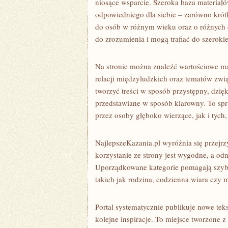
niosące wsparcie. Szeroka baza materiałó
odpowiedniego dla siebie – zarówno krótk
do osób w różnym wieku oraz o różnych d
do zrozumienia i mogą trafiać do szerok
Na stronie można znaleźć wartościowe ma
relacji międzyludzkich oraz tematów zwią
tworzyć treści w sposób przystępny, dzi
przedstawiane w sposób klarowny. To sp
przez osoby głęboko wierzące, jak i tych
NajlepszeKazania.pl wyróżnia się przej
korzystanie ze strony jest wygodne, a odn
Uporządkowane kategorie pomagają szybk
takich jak rodzina, codzienna wiara czy 
Portal systematycznie publikuje nowe te
kolejne inspiracje. To miejsce tworzone 