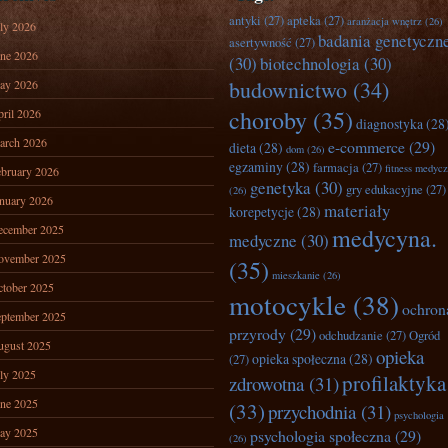
antyki
(27)
apteka
(27)
aranżacja wnętrz
(26)
ly 2026
badania genetyczn
asertywność
(27)
ne 2026
(30)
biotechnologia
(30)
budownictwo
(34)
ay 2026
choroby
(35)
ril 2026
diagnostyka
(28
arch 2026
e-commerce
(29)
dieta
(28)
dom
(26)
egzaminy
(28)
farmacja
(27)
fitness medyc
bruary 2026
genetyka
(30)
gry edukacyjne
(27)
(26)
nuary 2026
materiały
korepetycje
(28)
ecember 2025
medycyna.
medyczne
(30)
ovember 2025
(35)
mieszkanie
(26)
tober 2025
motocykle
(38)
ochron
ptember 2025
przyrody
(29)
odchudzanie
(27)
Ogród
ugust 2025
opieka
opieka społeczna
(28)
(27)
ly 2025
profilaktyka
zdrowotna
(31)
ne 2025
(33)
przychodnia
(31)
psychologia
ay 2025
psychologia społeczna
(29)
(26)