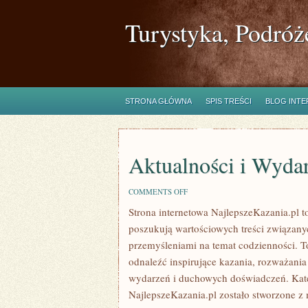
Turystyka, Podróż
STRONA GŁÓWNA
SPIS TREŚCI
BLOG INT
Aktualności i Wyda
ON
COMMENTS OFF
AKTUALNOŚCI
Strona internetowa NajlepszeKazania.pl t
I
WYDARZENIA
poszukują wartościowych treści związa
przemyśleniami na temat codzienności. T
odnaleźć inspirujące kazania, rozważani
wydarzeń i duchowych doświadczeń. Kate
NajlepszeKazania.pl zostało stworzone z 