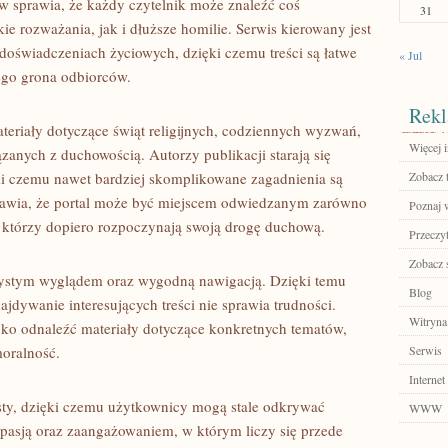
w sprawia, że każdy czytelnik może znaleźć coś
31
ie rozważania, jak i dłuższe homilie. Serwis kierowany jest
oświadczeniach życiowych, dzięki czemu treści są łatwe
« Jul
iego grona odbiorców.
Rekl
teriały dotyczące świąt religijnych, codziennych wyzwań,
Więcej 
zanych z duchowością. Autorzy publikacji starają się
ęki czemu nawet bardziej skomplikowane zagadnienia są
Zobacz 
rawia, że portal może być miejscem odwiedzanym zarówno
Poznaj 
, którzy dopiero rozpoczynają swoją drogę duchową.
Przeczyt
Zobacz 
rzystym wyglądem oraz wygodną nawigacją. Dzięki temu
Blog
ajdywanie interesujących treści nie sprawia trudności.
Witryna
o odnaleźć materiały dotyczące konkretnych tematów,
moralność.
Serwis
Internet
ksty, dzięki czemu użytkownicy mogą stale odkrywać
WWW
z pasją oraz zaangażowaniem, w którym liczy się przede