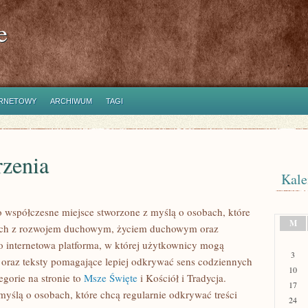
e
ERNETOWY
ARCHIWUM
TAGI
rzenia
Kale
o współczesne miejsce stworzone z myślą o osobach, które
M
nych z rozwojem duchowym, życiem duchowym oraz
o internetowa platforma, w której użytkownicy mogą
3
a oraz teksty pomagające lepiej odkrywać sens codziennych
10
gorie na stronie to
Msze Święte
i Kościół i Tradycja.
17
myślą o osobach, które chcą regularnie odkrywać treści
24