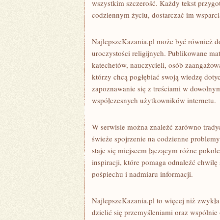
wszystkim szczerość. Każdy tekst przyg
codziennym życiu, dostarczać im wsparci
NajlepszeKazania.pl może być również d
uroczystości religijnych. Publikowane m
katechetów, nauczycieli, osób zaangażowa
którzy chcą pogłębiać swoją wiedzę doty
zapoznawanie się z treściami w dowolnym
współczesnych użytkowników internetu.
W serwisie można znaleźć zarówno tradycy
świeże spojrzenie na codzienne problemy
staje się miejscem łączącym różne pokole
inspiracji, które pomaga odnaleźć chwilę
pośpiechu i nadmiaru informacji.
NajlepszeKazania.pl to więcej niż zwykła 
dzielić się przemyśleniami oraz wspólni