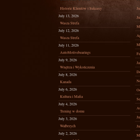
Historie Klientów i Sukcesy
Ju
July 13, 2026
Ju
Wasza Strefa
M
July 12, 2026
Ap
Wasza Strefa
M
July 11, 2026
AutoMotivebearings
Fe
July 9, 2026
Ja
Wnętrza i Wykończenia
D
July 8, 2026
N
Kanada
July 6, 2026
Oc
Kultura i Mafia
Se
July 4, 2026
A
Trening w domu
Ju
July 3, 2026
Wałbrzych
Ju
July 2, 2026
M