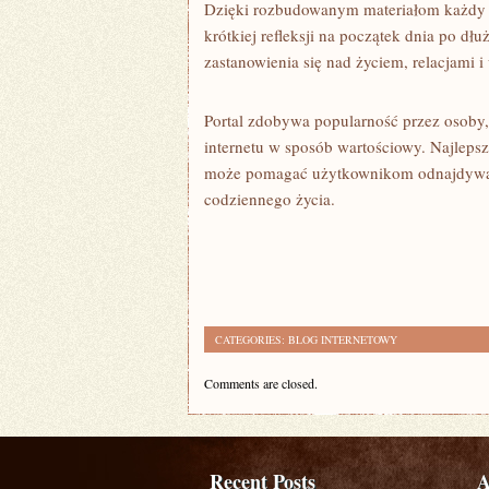
Dzięki rozbudowanym materiałom każdy od
krótkiej refleksji na początek dnia po dł
zastanowienia się nad życiem, relacjam
Portal zdobywa popularność przez osoby, 
internetu w sposób wartościowy. Najlepsze
może pomagać użytkownikom odnajdywać 
codziennego życia.
CATEGORIES:
BLOG INTERNETOWY
Comments are closed.
Recent Posts
A