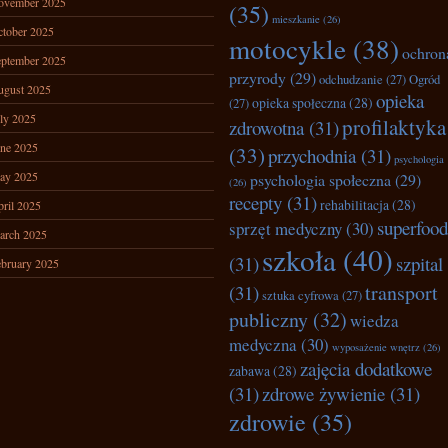
ovember 2025
(35)
mieszkanie
(26)
tober 2025
motocykle
(38)
ochron
ptember 2025
przyrody
(29)
odchudzanie
(27)
Ogród
ugust 2025
opieka
opieka społeczna
(28)
(27)
ly 2025
profilaktyka
zdrowotna
(31)
ne 2025
(33)
przychodnia
(31)
psychologia
ay 2025
psychologia społeczna
(29)
(26)
recepty
(31)
rehabilitacja
(28)
ril 2025
superfood
sprzęt medyczny
(30)
arch 2025
szkoła
(40)
(31)
szpital
bruary 2025
transport
(31)
sztuka cyfrowa
(27)
publiczny
(32)
wiedza
medyczna
(30)
wyposażenie wnętrz
(26)
zajęcia dodatkowe
zabawa
(28)
(31)
zdrowe żywienie
(31)
zdrowie
(35)