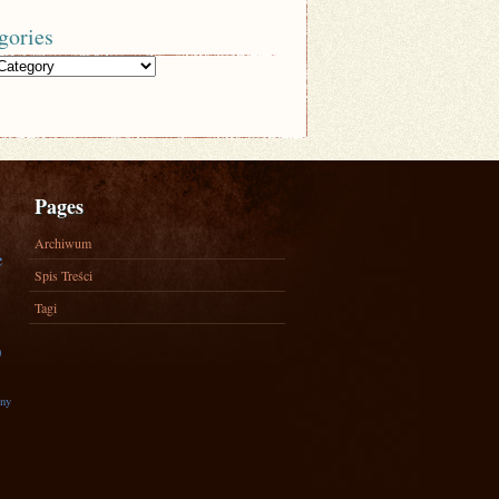
gories
Pages
Archiwum
e
Spis Treści
Tagi
)
zny