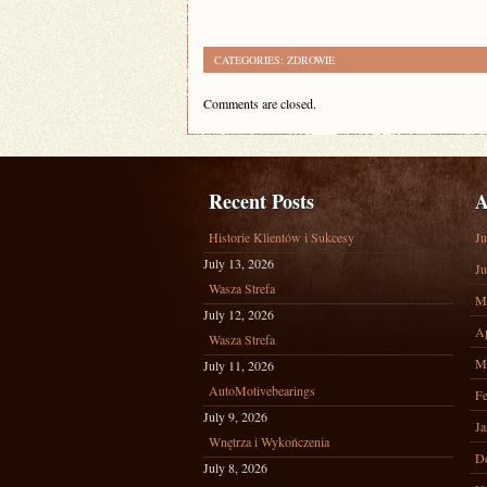
CATEGORIES:
ZDROWIE
Comments are closed.
Recent Posts
A
Historie Klientów i Sukcesy
Ju
July 13, 2026
Ju
Wasza Strefa
M
July 12, 2026
Ap
Wasza Strefa
M
July 11, 2026
AutoMotivebearings
Fe
July 9, 2026
Ja
Wnętrza i Wykończenia
D
July 8, 2026