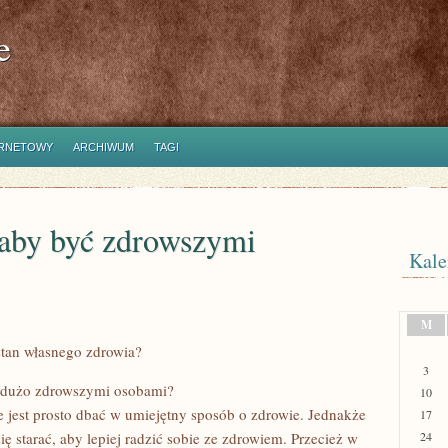
e
ERNETOWY
ARCHIWUM
TAGI
aby być zdrowszymi
Kale
M
stan własnego zdrowia?
3
 dużo zdrowszymi osobami?
10
ie jest prosto dbać w umiejętny sposób o zdrowie. Jednakże
17
ię starać, aby lepiej radzić sobie ze zdrowiem. Przecież w
24