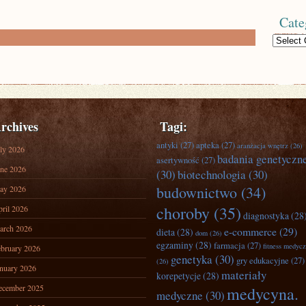
Cate
Categories
rchives
Tagi:
antyki
(27)
apteka
(27)
aranżacja wnętrz
(26)
ly 2026
badania genetyczn
asertywność
(27)
ne 2026
(30)
biotechnologia
(30)
budownictwo
(34)
ay 2026
choroby
(35)
ril 2026
diagnostyka
(28
arch 2026
e-commerce
(29)
dieta
(28)
dom
(26)
egzaminy
(28)
farmacja
(27)
fitness medyc
bruary 2026
genetyka
(30)
gry edukacyjne
(27)
(26)
nuary 2026
materiały
korepetycje
(28)
ecember 2025
medycyna.
medyczne
(30)