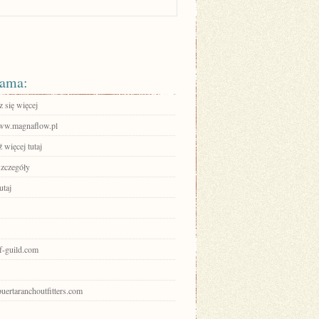
ama:
 się więcej
www.magnaflow.pl
 więcej tutaj
szczegóły
utaj
of-guild.com
apuertaranchoutfitters.com