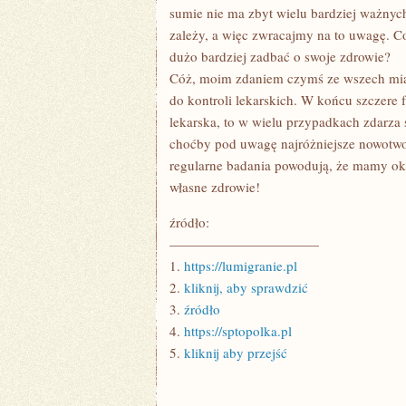
sumie nie ma zbyt wielu bardziej ważnyc
zależy, a więc zwracajmy na to uwagę. 
dużo bardziej zadbać o swoje zdrowie?
Cóż, moim zdaniem czymś ze wszech miar
do kontroli lekarskich. W końcu szczere f
lekarska, to w wielu przypadkach zdarza 
choćby pod uwagę najróżniejsze nowotwor
regularne badania powodują, że mamy oka
własne zdrowie!
źródło:
———————————
1.
https://lumigranie.pl
2.
kliknij, aby sprawdzić
3.
źródło
4.
https://sptopolka.pl
5.
kliknij aby przejść