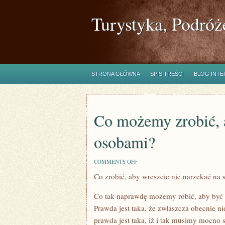
Turystyka, Podróż
STRONA GŁÓWNA
SPIS TREŚCI
BLOG INT
Co możemy zrobić, 
osobami?
ON
COMMENTS OFF
CO
Co zrobić, aby wreszcie nie narzekać na 
MOŻEMY
ZROBIĆ,
ABY
Co tak naprawdę możemy robić, aby być
BYĆ
ZDROWSZYMI
Prawda jest taka, że zwłaszcza obecnie n
OSOBAMI?
prawda jest taka, iż i tak musimy mocno s