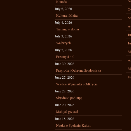
N
Kanada
July 6, 2026
Oc
Kultura i Mafia
Se
July 4, 2026
A
Trening w domu
Ju
July 3, 2026
Wałbrzych
Ju
July 2, 2026
M
Przemysł 4.0
Ap
June 30, 2026
M
Przyroda i Ochrona Środowiska
Fe
June 27, 2026
Wielkie Wynalazki i Odkrycia
June 23, 2026
Składniki pod lupą
June 20, 2026
Makijaż gwiazd
June 18, 2026
Nauka o Spalaniu Kalorii