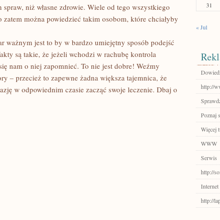
31
h spraw, niż własne zdrowie. Wiele od tego wszystkiego
Co zatem można powiedzieć takim osobom, które chciałyby
« Jul
 ważnym jest to by w bardzo umiejętny sposób podejść
akty są takie, że jeżeli wchodzi w rachubę kontrola
Rekl
się nam o niej zapomnieć. To nie jest dobre! Weźmy
Dowiedz
y – przecież to zapewne żadna większa tajemnica, że
http://
zję w odpowiednim czasie zacząć swoje leczenie. Dbaj o
Sprawdź
Poznaj 
Więcej t
WWW
Serwis
http://s
Internet
http://l