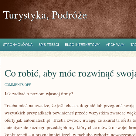
Turystyka, Podróże
STRONA GŁÓWNA
SPIS TREŚCI
BLOG INTERNETOWY
ARCHIWUM
TA
Co robić, aby móc rozwinąć swoj
ON
COMMENTS OFF
CO
Jak zadbać o poziom własnej firmy?
ROBIĆ,
ABY
MÓC
Trzeba mieć na uwadze, że jeśli chcesz dogonić lub przegonić swoją
ROZWINĄĆ
SWOJĄ
wszystkich przypadkach powinieneś przede wszystkim zwracać więk
FIRMĘ?
oferty jak automatech.pl. Trzeba zwrócić uwagę, że akurat ta oferta t
autentycznie każdego przedsiębiorcy, który chce mówić o swojej firmi
konkurencji – a przynajmniej jeżeli w rachubę wchodzi nowoczesnoś