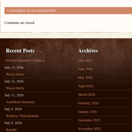
CATEGORIES:
BLOG INTERNETOWY
Comments are closed.
Recent Posts
Archives
Historie Klientów i Sukcesy
July 2026
July 13, 2026
June 2026
Wasza Strefa
May 2026
July 12, 2026
April 2026
Wasza Strefa
March 2026
July 11, 2026
AutoMotivebearings
February 2026
July 9, 2026
January 2026
Wnętrza i Wykończenia
December 2025
July 8, 2026
November 2025
Kanada