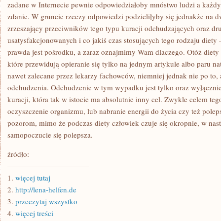
DIETY
zadane w Internecie pewnie odpowiedziałoby mnóstwo ludzi a każdy
OKREŚLANE
zdanie. W gruncie rzeczy odpowiedzi podzieliłyby się jednakże na d
MIANEM
DIET
zrzeszający przeciwników tego typu kuracji odchudzających oraz dr
CUD?
usatysfakcjonowanych i co jakiś czas stosujących tego rodzaju diety –
NA
TAKIE
prawda jest pośrodku, a zaraz oznajmimy Wam dlaczego. Otóż diety 
PYTANIE
ZADANE
które przewidują opieranie się tylko na jednym artykule albo paru nat
W
nawet zalecane przez lekarzy fachowców, niemniej jednak nie po to, 
INTERNECIE
odchudzenia. Odchudzenie w tym wypadku jest tylko oraz wyłączn
kuracji, która tak w istocie ma absolutnie inny cel. Zwykle celem tego
oczyszczenie organizmu, lub nabranie energii do życia czy też pol
pozorom, mimo że podczas diety człowiek czuje się okropnie, w nast
samopoczucie się polepsza.
źródło:
———————————
1.
więcej tutaj
2.
http://lena-helfen.de
3.
przeczytaj wszystko
4.
więcej treści