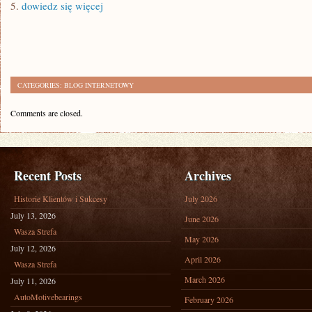
5.
dowiedz się więcej
CATEGORIES:
BLOG INTERNETOWY
Comments are closed.
Recent Posts
Archives
Historie Klientów i Sukcesy
July 2026
July 13, 2026
June 2026
Wasza Strefa
May 2026
July 12, 2026
April 2026
Wasza Strefa
March 2026
July 11, 2026
AutoMotivebearings
February 2026