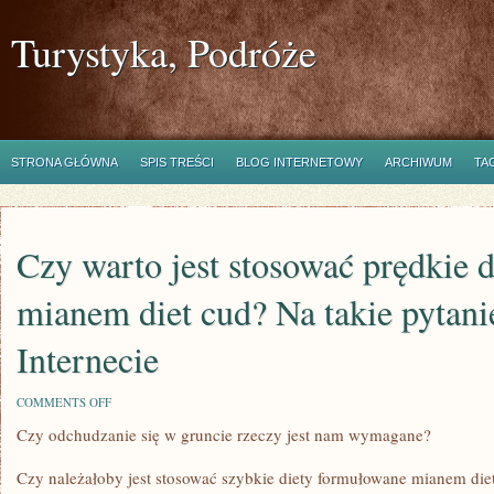
Turystyka, Podróże
STRONA GŁÓWNA
SPIS TREŚCI
BLOG INTERNETOWY
ARCHIWUM
TA
Czy warto jest stosować prędkie d
mianem diet cud? Na takie pytan
Internecie
ON
COMMENTS OFF
CZY
Czy odchudzanie się w gruncie rzeczy jest nam wymagane?
WARTO
JEST
STOSOWAĆ
Czy należałoby jest stosować szybkie diety formułowane mianem diet
PRĘDKIE