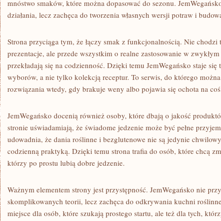
mnóstwo smaków, które można dopasować do sezonu. JemWegańsko 
działania, lecz zachęca do tworzenia własnych wersji potraw i budo
Strona przyciąga tym, że łączy smak z funkcjonalnością. Nie chodzi 
prezentacje, ale przede wszystkim o realne zastosowanie w zwykłym ż
przekładają się na codzienność. Dzięki temu JemWegańsko staje si
wyborów, a nie tylko kolekcją receptur. To serwis, do którego moż
rozwiązania wtedy, gdy brakuje weny albo pojawia się ochota na coś
JemWegańsko docenią również osoby, które dbają o jakość produktó
stronie uświadamiają, że świadome jedzenie może być pełne przyjemn
udowadnia, że dania roślinne i bezglutenowe nie są jedynie chwilow
codzienną praktyką. Dzięki temu strona trafia do osób, które chcą zm
którzy po prostu lubią dobre jedzenie.
Ważnym elementem strony jest przystępność. JemWegańsko nie prz
skomplikowanych teorii, lecz zachęca do odkrywania kuchni roślinne
miejsce dla osób, które szukają prostego startu, ale też dla tych, któr