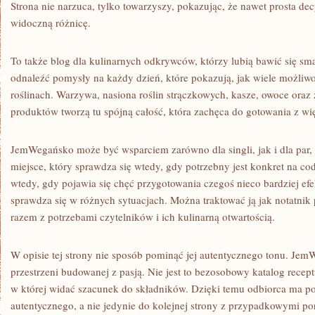
Strona nie narzuca, tylko towarzyszy, pokazując, że nawet prosta d
widoczną różnicę.
To także blog dla kulinarnych odkrywców, którzy lubią bawić się s
odnaleźć pomysły na każdy dzień, które pokazują, jak wiele możliwo
roślinach. Warzywa, nasiona roślin strączkowych, kasze, owoce oraz
produktów tworzą tu spójną całość, która zachęca do gotowania z w
JemWegańsko może być wsparciem zarówno dla singli, jak i dla par, 
miejsce, który sprawdza się wtedy, gdy potrzebny jest konkret na co
wtedy, gdy pojawia się chęć przygotowania czegoś nieco bardziej ef
sprawdza się w różnych sytuacjach. Można traktować ją jak notatnik
razem z potrzebami czytelników i ich kulinarną otwartością.
W opisie tej strony nie sposób pominąć jej autentycznego tonu. Je
przestrzeni budowanej z pasją. Nie jest to bezosobowy katalog receptu
w której widać szacunek do składników. Dzięki temu odbiorca ma poc
autentycznego, a nie jedynie do kolejnej strony z przypadkowymi po