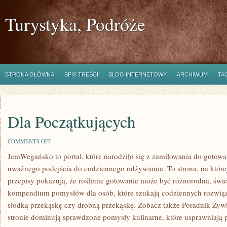
Turystyka, Podróże
STRONA GŁÓWNA
SPIS TREŚCI
BLOG INTERNETOWY
ARCHIWUM
TA
Dla Początkujących
ON
COMMENTS OFF
DLA
JemWegańsko to portal, które narodziło się z zamiłowania do gotowan
POCZĄTKUJĄCYCH
uważnego podejścia do codziennego odżywiania. To strona, na której
przepisy pokazują, że roślinne gotowanie może być różnorodna, świe
kompendium pomysłów dla osób, które szukają codziennych rozwiąza
słodką przekąskę czy drobną przekąskę. Zobacz także Poradnik Żyw
stronie dominują sprawdzone pomysły kulinarne, które usprawniają