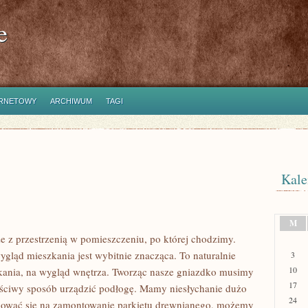
e
ERNETOWY
ARCHIWUM
TAGI
Kale
M
e z przestrzenią w pomieszczeniu, po której chodzimy.
gląd mieszkania jest wybitnie znacząca. To naturalnie
3
10
ania, na wygląd wnętrza. Tworząc nasze gniazdko musimy
17
właściwy sposób urządzić podłogę. Mamy niesłychanie dużo
24
ować się na zamontowanie parkietu drewnianego, możemy