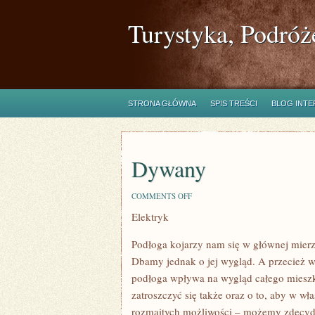
Turystyka, Podróż
STRONA GŁÓWNA
SPIS TREŚCI
BLOG INT
Dywany
ON
COMMENTS OFF
DYWANY
Elektryk
Podłoga kojarzy nam się w głównej mierz
Dbamy jednak o jej wygląd. A przecież wy
podłoga wpływa na wygląd całego mieszk
zatroszczyć się także oraz o to, aby w 
rozmaitych możliwości – możemy zdecyd