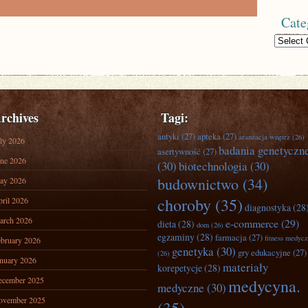
Cate
Categories
rchives
Tagi:
antyki
(27)
apteka
(27)
aranżacja wnętrz
(26)
ly 2026
badania genetyczn
asertywność
(27)
ne 2026
(30)
biotechnologia
(30)
budownictwo
(34)
ay 2026
choroby
(35)
ril 2026
diagnostyka
(28
arch 2026
e-commerce
(29)
dieta
(28)
dom
(26)
egzaminy
(28)
farmacja
(27)
fitness medyc
bruary 2026
genetyka
(30)
gry edukacyjne
(27)
(26)
nuary 2026
materiały
korepetycje
(28)
ecember 2025
medycyna.
medyczne
(30)
ovember 2025