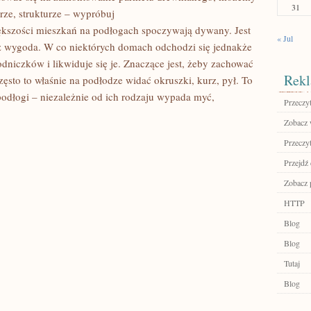
31
rze, strukturze – wypróbuj
kszości mieszkań na podłogach spoczywają dywany. Jest
« Jul
raz wygoda. W co niektórych domach odchodzi się jednakże
iczków i likwiduje się je. Znaczące jest, żeby zachować
Rekl
ęsto to właśnie na podłodze widać okruszki, kurz, pył. To
podłogi – niezależnie od ich rodzaju wypada myć,
Przeczyt
Zobacz w
Przeczyt
Przejdź
Zobacz 
HTTP
Blog
Blog
Tutaj
Blog