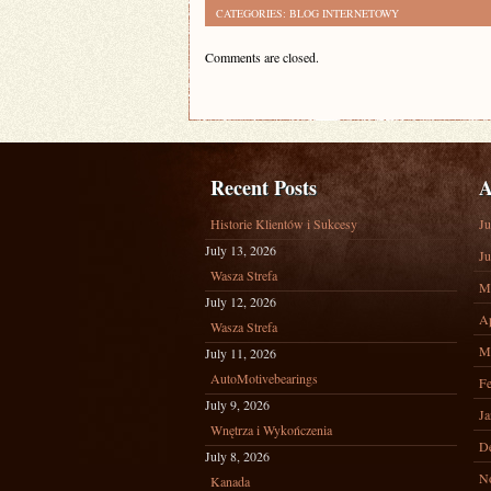
CATEGORIES:
BLOG INTERNETOWY
Comments are closed.
Recent Posts
A
Historie Klientów i Sukcesy
Ju
July 13, 2026
Ju
Wasza Strefa
M
July 12, 2026
Ap
Wasza Strefa
M
July 11, 2026
AutoMotivebearings
Fe
July 9, 2026
Ja
Wnętrza i Wykończenia
D
July 8, 2026
N
Kanada