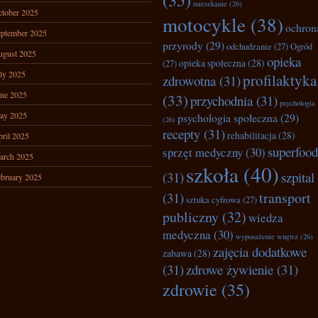
(35)
mieszkanie
(26)
tober 2025
motocykle
(38)
ochron
ptember 2025
przyrody
(29)
odchudzanie
(27)
Ogród
ugust 2025
opieka
opieka społeczna
(28)
(27)
ly 2025
profilaktyka
zdrowotna
(31)
ne 2025
(33)
przychodnia
(31)
psychologia
ay 2025
psychologia społeczna
(29)
(26)
recepty
(31)
rehabilitacja
(28)
ril 2025
superfood
sprzęt medyczny
(30)
arch 2025
szkoła
(40)
(31)
szpital
bruary 2025
transport
(31)
sztuka cyfrowa
(27)
publiczny
(32)
wiedza
medyczna
(30)
wyposażenie wnętrz
(26)
zajęcia dodatkowe
zabawa
(28)
(31)
zdrowe żywienie
(31)
zdrowie
(35)