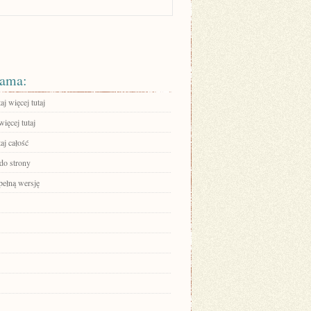
ama:
aj więcej tutaj
ięcej tutaj
aj całość
 do strony
pełną wersję