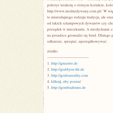
położyć terakotę o różnym kształcie, kolo
http://www.modnedywany.com.pl/. W wię
to miarodajnego rodzaju tradycja, ale o
od takich sztampowych dywanów czy chodn
porządek w mieszkaniu. A niesłychanie cz
na posadzce gromadzi się brud. Dlatego 
odkurzać, sprzątać, uporządkowywać.
źródło:
———————————
1.
http://gmastro.de
2.
http://god4you-hh.de
3.
http://godisareality.com
4.
kliknij, aby poznać
5.
http://gombadrums.de