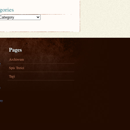
gories
Pages
Archiwum
e
Spis Treści
Tagi
)
zny