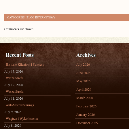
CATEGORIES:
BLOG INTERNETOWY
Comments are closed.
Recent Posts
Archives
Historie Klientów i Sukcesy
July 2026
July 13, 2026
June 2026
Wasza Strefa
May 2026
July 12, 2026
April 2026
Wasza Strefa
March 2026
July 11, 2026
AutoMotivebearings
February 2026
July 9, 2026
January 2026
Wnętrza i Wykończenia
December 2025
July 8, 2026