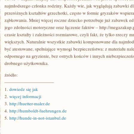
najmłodszego członka rodziny. Każdy wie, jak wyglądają zabawki dla
przeróżnych kształtów grzechotki, często w formie gryzaków wspiera
ząbkowania. Mniej więcej roczne dziecko potrzebuje już zabawek ed
jego zdolności motoryczne oraz łączenie faktów – http://megazakup
czasie kształty i zależności rozmiarowe, czyli fakt, że tylko rzeczy
większych. Naturalnie wszystkie zabawki komponowane dla najmł
być atestowane, spełniające wymogi bezpieczeństwa: z materiału nal
odpornego na gryzienie, bez ostrych końców i innych niebezpieczeńs
drobnego użytkownika.
źródło:
———————————
1.
dowiedz się jak
2.
więcej informacji
3.
http://huetter-maler.de
4.
http://humboldt-fuehrungen.de
5.
http://hunde-in-not-istanbul.de