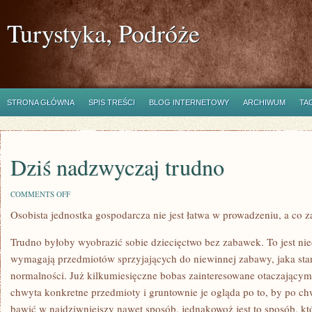
Turystyka, Podróże
STRONA GŁÓWNA
SPIS TREŚCI
BLOG INTERNETOWY
ARCHIWUM
TA
Dziś nadzwyczaj trudno
ON
COMMENTS OFF
DZIŚ
Osobista jednostka gospodarcza nie jest łatwa w prowadzeniu, a co z
NADZWYCZAJ
TRUDNO
Trudno byłoby wyobrazić sobie dziecięctwo bez zabawek. To jest ni
wymagają przedmiotów sprzyjających do niewinnej zabawy, jaka stan
normalności. Już kilkumiesięczne bobas zainteresowane otaczający
chwyta konkretne przedmioty i gruntownie je ogląda po to, by po chw
bawić w najdziwniejszy nawet sposób, jednakowoż jest to sposób, kt