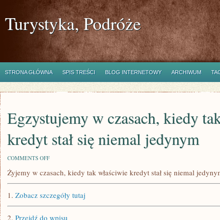
Turystyka, Podróże
STRONA GŁÓWNA
SPIS TREŚCI
BLOG INTERNETOWY
ARCHIWUM
TA
Egzystujemy w czasach, kiedy ta
kredyt stał się niemal jedynym
ON
COMMENTS OFF
EGZYSTUJEMY
Żyjemy w czasach, kiedy tak właściwie kredyt stał się niemal jedyn
W
CZASACH,
KIEDY
1.
Zobacz szczegóły tutaj
TAK
WŁAŚCIWIE
KREDYT
2.
Przejdź do wpisu
STAŁ