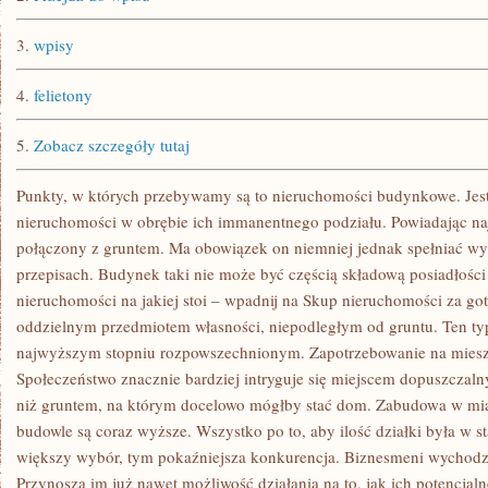
SIĘ
NIEMAL
JEDYNYM
3.
wpisy
4.
felietony
5.
Zobacz szczegóły tutaj
Punkty, w których przebywamy są to nieruchomości budynkowe. Jest
nieruchomości w obrębie ich immanentnego podziału. Powiadając najr
połączony z gruntem. Ma obowiązek on niemniej jednak spełniać w
przepisach. Budynek taki nie może być częścią składową posiadłości 
nieruchomości na jakiej stoi – wpadnij na Skup nieruchomości za g
oddzielnym przedmiotem własności, niepodległym od gruntu. Ten ty
najwyższym stopniu rozpowszechnionym. Zapotrzebowanie na mieszk
Społeczeństwo znacznie bardziej intryguje się miejscem dopuszczal
niż gruntem, na którym docelowo mógłby stać dom. Zabudowa w miast
budowle są coraz wyższe. Wszystko po to, aby ilość działki była w s
większy wybór, tym pokaźniejsza konkurencja. Biznesmeni wychodzą
Przynoszą im już nawet możliwość działania na to, jak ich potencja