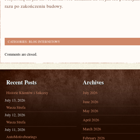
razu po zakończeniu budowy.
CATEGORIES:
BLOG INTERNETOWY
Comments are closed.
Recent Posts
Archives
Historie Klientów i Sukcesy
July 2026
July 13, 2026
June 2026
Wasza Strefa
May 2026
July 12, 2026
April 2026
Wasza Strefa
March 2026
July 11, 2026
AutoMotivebearings
February 2026