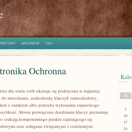
e
ERNETOWY
ARCHIWUM
TAGI
ktronika Ochronna
Kale
która dla wielu osób okazuje się praktyczna w najmniej
M
 do mieszkania, uszkodzony kluczyk samochodowy,
roblem z zamkiem albo potrzeba wykonania zapasowego
3
ę szybkość. Strona poświęcona dorabianiu kluczy prezentuje
10
óre szukają kompetentnego punktu zajmującego się
17
odowymi oraz usługami związanymi z codziennym
24