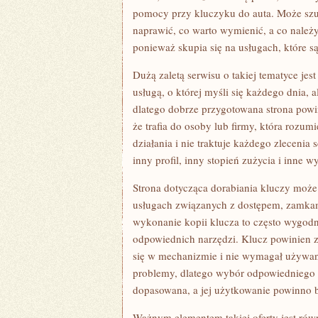
pomocy przy kluczyku do auta. Może szuk
naprawić, co warto wymienić, a co należ
ponieważ skupia się na usługach, które są
Dużą zaletą serwisu o takiej tematyce jes
usługą, o której myśli się każdego dnia, 
dlatego dobrze przygotowana strona powi
że trafia do osoby lub firmy, która rozum
działania i nie traktuje każdego zleceni
inny profil, inny stopień zużycia i inne w
Strona dotycząca dorabiania kluczy może
usługach związanych z dostępem, zamkam
wykonanie kopii klucza to często wygod
odpowiednich narzędzi. Klucz powinien z
się w mechanizmie i nie wymagał używan
problemy, dlatego wybór odpowiedniego 
dopasowana, a jej użytkowanie powinno 
Ważnym elementem takiej oferty jest ró