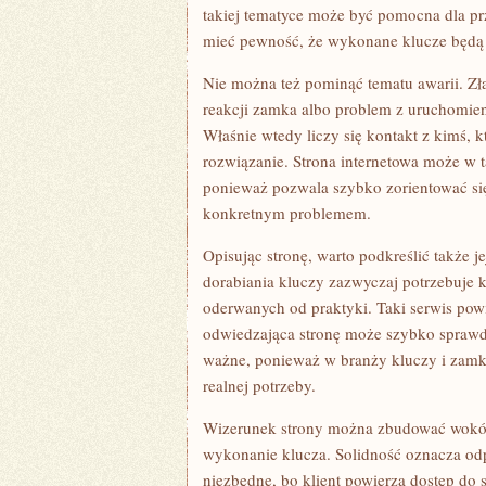
takiej tematyce może być pomocna dla prz
mieć pewność, że wykonane klucze będą 
Nie można też pominąć tematu awarii. Zła
reakcji zamka albo problem z uruchomien
Właśnie wtedy liczy się kontakt z kimś, 
rozwiązanie. Strona internetowa może w t
ponieważ pozwala szybko zorientować się,
konkretnym problemem.
Opisując stronę, warto podkreślić także 
dorabiania kluczy zazwyczaj potrzebuje 
oderwanych od praktyki. Taki serwis po
odwiedzająca stronę może szybko sprawdzi
ważne, ponieważ w branży kluczy i zam
realnej potrzeby.
Wizerunek strony można zbudować wokół t
wykonanie klucza. Solidność oznacza odp
niezbędne, bo klient powierza dostęp do