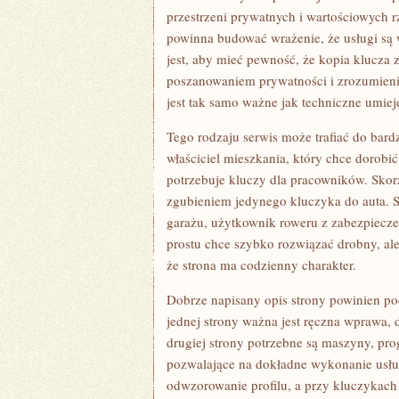
przestrzeni prywatnych i wartościowych r
powinna budować wrażenie, że usługi są 
jest, aby mieć pewność, że kopia klucza 
poszanowaniem prywatności i zrozumieni
jest tak samo ważne jak techniczne umiej
Tego rodzaju serwis może trafiać do bard
właściciel mieszkania, który chce dorobi
potrzebuje kluczy dla pracowników. Skorz
zgubieniem jedynego kluczyka do auta. Sk
garażu, użytkownik roweru z zabezpiecze
prostu chce szybko rozwiązać drobny, ale
że strona ma codzienny charakter.
Dobrze napisany opis strony powinien pod
jednej strony ważna jest ręczna wprawa, 
drugiej strony potrzebne są maszyny, pro
pozwalające na dokładne wykonanie usług
odwzorowanie profilu, a przy kluczyka