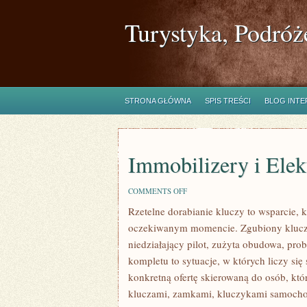
Turystyka, Podróż
STRONA GŁÓWNA
SPIS TREŚCI
BLOG INT
Immobilizery i Ele
ON
COMMENTS OFF
IMMOBILIZERY
Rzetelne dorabianie kluczy to wsparcie, 
I
ELEKTRONIKA
oczekiwanym momencie. Zgubiony klucz
OCHRONNA
niedziałający pilot, zużyta obudowa, p
kompletu to sytuacje, w których liczy si
konkretną ofertę skierowaną do osób, kt
kluczami, zamkami, kluczykami samoch