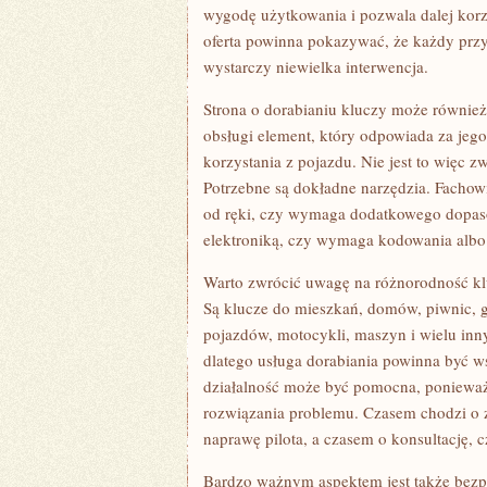
wygodę użytkowania i pozwala dalej kor
oferta powinna pokazywać, że każdy prz
wystarczy niewielka interwencja.
Strona o dorabianiu kluczy może również
obsługi element, który odpowiada za jeg
korzystania z pojazdu. Nie jest to więc
Potrzebne są dokładne narzędzia. Facho
od ręki, czy wymaga dodatkowego dopasow
elektroniką, czy wymaga kodowania albo
Warto zwrócić uwagę na różnorodność klu
Są klucze do mieszkań, domów, piwnic, ga
pojazdów, motocykli, maszyn i wielu in
dlatego usługa dorabiania powinna być ws
działalność może być pomocna, ponieważ p
rozwiązania problemu. Czasem chodzi o 
naprawę pilota, a czasem o konsultację, c
Bardzo ważnym aspektem jest także bezpi