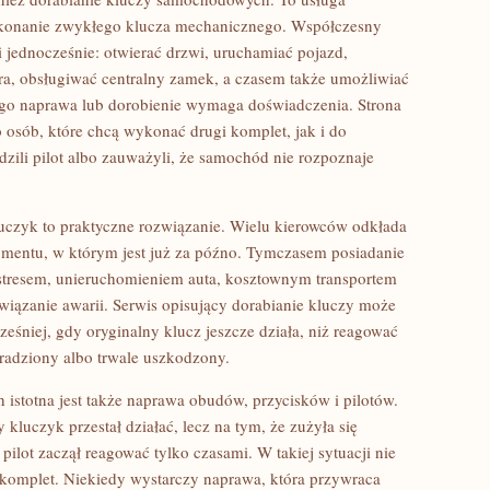
ykonanie zwykłego klucza mechanicznego. Współczesny
i jednocześnie: otwierać drzwi, uruchamiać pojazd,
a, obsługiwać centralny zamek, a czasem także umożliwiać
go naprawa lub dorobienie wymaga doświadczenia. Strona
o osób, które chcą wykonać drugi komplet, jak i do
dzili pilot albo zauważyli, że samochód nie rozpoznaje
uczyk to praktyczne rozwiązanie. Wielu kierowców odkłada
entu, w którym jest już za późno. Tymczasem posiadanie
stresem, unieruchomieniem auta, kosztownym transportem
iązanie awarii. Serwis opisujący dorabianie kluczy może
ześniej, gdy oryginalny klucz jeszcze działa, niż reagować
kradziony albo trwale uszkodzony.
totna jest także naprawa obudów, przycisków i pilotów.
 kluczyk przestał działać, lecz na tym, że zużyła się
ilot zaczął reagować tylko czasami. W takiej sytuacji nie
omplet. Niekiedy wystarczy naprawa, która przywraca