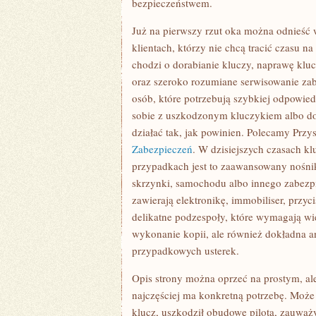
bezpieczeństwem.
Już na pierwszy rzut oka można odnieść w
klientach, którzy nie chcą tracić czasu n
chodzi o dorabianie kluczy, naprawę kl
oraz szeroko rozumiane serwisowanie zabe
osób, które potrzebują szybkiej odpowied
sobie z uszkodzonym kluczykiem albo do 
działać tak, jak powinien. Polecamy Pr
Zabezpieczeń
. W dzisiejszych czasach kl
przypadkach jest to zaawansowany nośnik
skrzynki, samochodu albo innego zabezp
zawierają elektronikę, immobiliser, przyc
delikatne podzespoły, które wymagają wie
wykonanie kopii, ale również dokładna an
przypadkowych usterek.
Opis strony można oprzeć na prostym, ale
najczęściej ma konkretną potrzebę. Moż
klucz, uszkodził obudowę pilota, zauważył