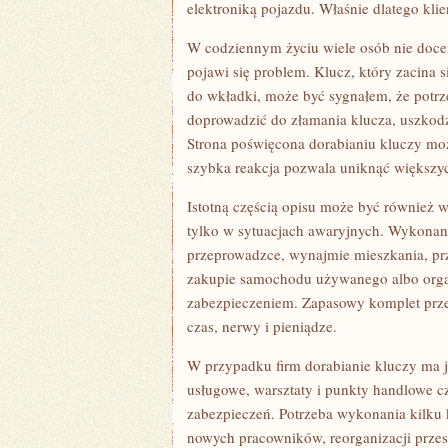
elektroniką pojazdu. Właśnie dlatego klie
W codziennym życiu wiele osób nie docen
pojawi się problem. Klucz, który zacina 
do wkładki, może być sygnałem, że potrz
doprowadzić do złamania klucza, uszkodz
Strona poświęcona dorabianiu kluczy moż
szybka reakcja pozwala uniknąć większy
Istotną częścią opisu może być również w
tylko w sytuacjach awaryjnych. Wykona
przeprowadzce, wynajmie mieszkania, pr
zakupie samochodu używanego albo organ
zabezpieczeniem. Zapasowy komplet prz
czas, nerwy i pieniądze.
W przypadku firm dorabianie kluczy ma j
usługowe, warsztaty i punkty handlowe cz
zabezpieczeń. Potrzeba wykonania kilku 
nowych pracowników, reorganizacji przes