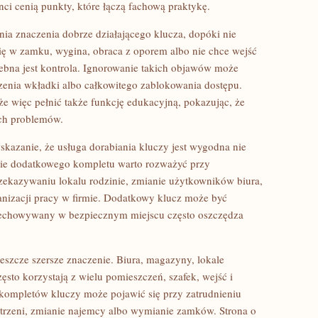
nci cenią punkty, które łączą fachową praktykę.
ia znaczenia dobrze działającego klucza, dopóki nie
się w zamku, wygina, obraca z oporem albo nie chce wejść
ebna jest kontrola. Ignorowanie takich objawów może
enia wkładki albo całkowitego zablokowania dostępu.
e więc pełnić także funkcję edukacyjną, pokazując, że
ch problemów.
skazanie, że usługa dorabiania kluczy jest wygodna nie
nie dodatkowego kompletu warto rozważyć przy
zekazywaniu lokalu rodzinie, zmianie użytkowników biura,
izacji pracy w firmie. Dodatkowy klucz może być
echowywany w bezpiecznym miejscu często oszczędza
eszcze szersze znaczenie. Biura, magazyny, lokale
ęsto korzystają z wielu pomieszczeń, szafek, wejść i
kompletów kluczy może pojawić się przy zatrudnieniu
trzeni, zmianie najemcy albo wymianie zamków. Strona o