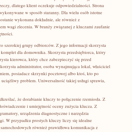
zeczy, dlatego klient oczekuje odpowiedzialności. Strona
wykonywane w sposób staranny. Dla wielu osób istotne
zostanie wykonana dokładnie, ale również z
em wagi zlecenia. W branży związanej z kluczami zaufanie
ętności.
zo szerokiej grupy odbiorców. Z jego informacji skorzysta
ć komplet dla domownika. Skorzysta przedsiębiorca, który
ysta kierowca, który chce zabezpieczyć się przed
orzysta administrator, osoba wynajmująca lokal, właściciel
niem, posiadacz skrzynki pocztowej albo ktoś, kto po
 uciążliwy problem. Uniwersalność takiej usługi sprawia,
kreślać, że dorabianie kluczy to połączenie rzemiosła. Z
doświadczenie i umiejętność oceny zużycia klucza. Z
gramatory, urządzenia diagnostyczne i narzędzia
i. W przypadku prostych kluczy liczy się idealne
ch samochodowych również prawidłowa komunikacja z