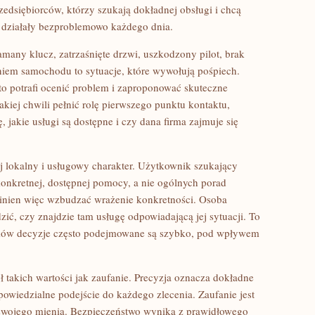
edsiębiorców, którzy szukają dokładnej obsługi i chcą
działały bezproblemowo każdego dnia.
many klucz, zatrzaśnięte drzwi, uszkodzony pilot, brak
iem samochodu to sytuacje, które wywołują pośpiech.
kto potrafi ocenić problem i zaproponować skuteczne
akiej chwili pełnić rolę pierwszego punktu kontaktu,
 jakie usługi są dostępne i czy dana firma zajmuje się
jej lokalny i usługowy charakter. Użytkownik szukający
konkretnej, dostępnej pomocy, a nie ogólnych porad
winien więc wzbudzać wrażenie konkretności. Osoba
ć, czy znajdzie tam usługę odpowiadającą jej sytuacji. To
ków decyzje często podejmowane są szybko, pod wpływem
akich wartości jak zaufanie. Precyzja oznacza dokładne
owiedzialne podejście do każdego zlecenia. Zaufanie jest
 swojego mienia. Bezpieczeństwo wynika z prawidłowego