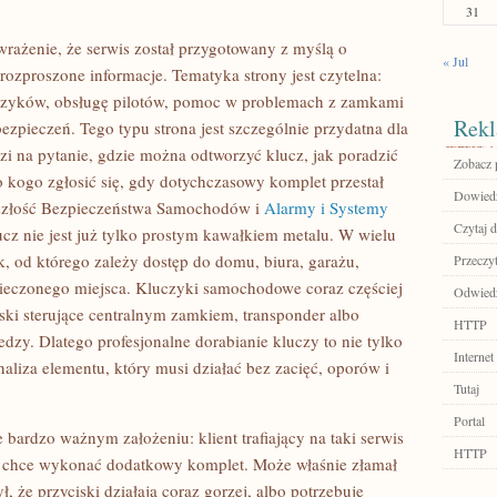
31
rażenie, że serwis został przygotowany z myślą o
« Jul
a rozproszone informacje. Tematyka strony jest czytelna:
uczyków, obsługę pilotów, pomoc w problemach z zamkami
Rekl
zpieczeń. Tego typu strona jest szczególnie przydatna dla
zi na pytanie, gdzie można odtworzyć klucz, jak poradzić
Zobacz 
kogo zgłosić się, gdy dotychczasowy komplet przestał
Dowiedz
zyszłość Bezpieczeństwa Samochodów i
Alarmy i Systemy
Czytaj d
ucz nie jest już tylko prostym kawałkiem metalu. W wielu
, od którego zależy dostęp do domu, biura, garażu,
Przeczyt
ieczonego miejsca. Kluczyki samochodowe coraz częściej
Odwiedź
iski sterujące centralnym zamkiem, transponder albo
HTTP
dzy. Dlatego profesjonalne dorabianie kluczy to nie tylko
Internet
aliza elementu, który musi działać bez zacięć, oporów i
Tutaj
Portal
 bardzo ważnym założeniu: klient trafiający na taki serwis
HTTP
e chce wykonać dodatkowy komplet. Może właśnie złamał
, że przyciski działają coraz gorzej, albo potrzebuje