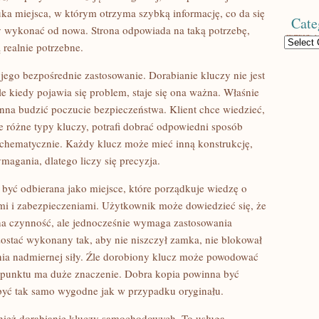
a miejsca, w którym otrzyma szybką informację, co da się
Cate
y wykonać od nowa. Strona odpowiada na taką potrzebę,
Categories
 realnie potrzebne.
t jego bezpośrednie zastosowanie. Dorabianie kluczy nie jest
ale kiedy pojawia się problem, staje się ona ważna. Właśnie
nna budzić poczucie bezpieczeństwa. Klient chce wiedzieć,
ie różne typy kluczy, potrafi dobrać odpowiedni sposób
a schematycznie. Każdy klucz może mieć inną konstrukcję,
ymagania, dlatego liczy się precyzja.
 być odbierana jako miejsce, które porządkuje wiedzę o
i i zabezpieczeniami. Użytkownik może dowiedzieć się, że
na czynność, ale jednocześnie wymaga zastosowania
ostać wykonany tak, aby nie niszczył zamka, nie blokował
ia nadmiernej siły. Źle dorobiony klucz może powodować
punktu ma duże znaczenie. Dobra kopia powinna być
być tak samo wygodne jak w przypadku oryginału.
wnież dorabianie kluczy samochodowych. To usługa