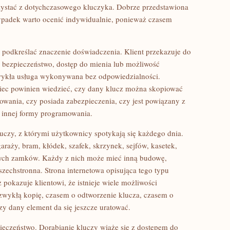
zystać z dotychczasowego kluczyka. Dobrze przedstawiona
ypadek warto ocenić indywidualnie, ponieważ czasem
 podkreślać znaczenie doświadczenia. Klient przekazuje do
o bezpieczeństwo, dostęp do mienia lub możliwość
 zwykła usługa wykonywana bez odpowiedzialności.
wiec powinien wiedzieć, czy dany klucz można skopiować
ania, czy posiada zabezpieczenia, czy jest powiązany z
 innej formy programowania.
czy, z którymi użytkownicy spotykają się każdego dnia.
raży, bram, kłódek, szafek, skrzynek, sejfów, kasetek,
nych zamków. Każdy z nich może mieć inną budowę,
zechstronna. Strona internetowa opisująca tego typu
okazuje klientowi, że istnieje wiele możliwości
zwykłą kopię, czasem o odtworzenie klucza, czasem o
zy dany element da się jeszcze uratować.
eczeństwo. Dorabianie kluczy wiąże się z dostępem do