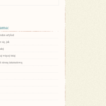
ama:
pełen artykuł
 się, jak
alej
aj więcej tutaj
 stronę internetową