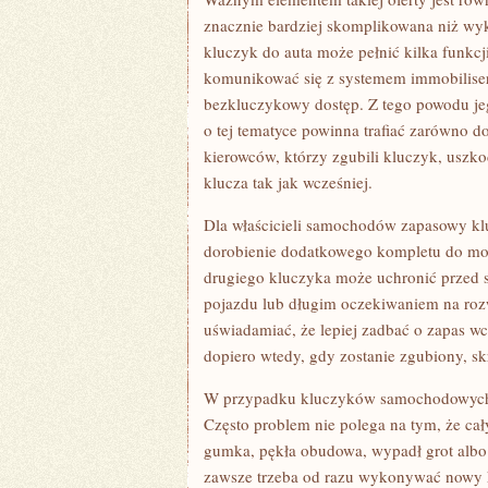
znacznie bardziej skomplikowana niż w
kluczyk do auta może pełnić kilka funkcj
komunikować się z systemem immobiliser
bezkluczykowy dostęp. Z tego powodu je
o tej tematyce powinna trafiać zarówno d
kierowców, którzy zgubili kluczyk, uszko
klucza tak jak wcześniej.
Dla właścicieli samochodów zapasowy kl
dorobienie dodatkowego kompletu do mom
drugiego kluczyka może uchronić przed 
pojazdu lub długim oczekiwaniem na rozw
uświadamiać, że lepiej zadbać o zapas wc
dopiero wtedy, gdy zostanie zgubiony, s
W przypadku kluczyków samochodowych is
Często problem nie polega na tym, że cały
gumka, pękła obudowa, wypadł grot albo p
zawsze trzeba od razu wykonywać nowy k