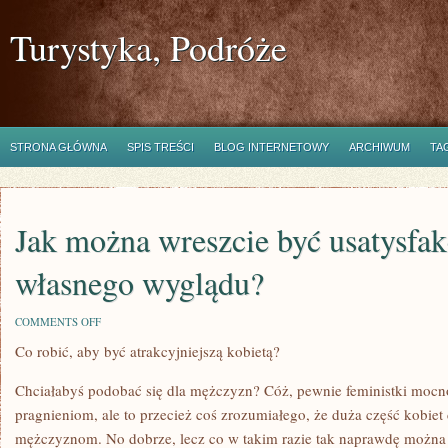
Turystyka, Podróże
STRONA GŁÓWNA
SPIS TREŚCI
BLOG INTERNETOWY
ARCHIWUM
TA
Jak można wreszcie być usatysfa
własnego wyglądu?
ON
COMMENTS OFF
JAK
Co robić, aby być atrakcyjniejszą kobietą?
MOŻNA
WRESZCIE
BYĆ
Chciałabyś podobać się dla mężczyzn? Cóż, pewnie feministki mocno
USATYSFAKCJONOWANE
Z
pragnieniom, ale to przecież coś zrozumiałego, że duża część kobiet
WŁASNEGO
mężczyznom. No dobrze, lecz co w takim razie tak naprawdę można po
WYGLĄDU?