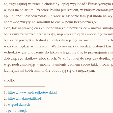
najzwyczajniej w świecie chciałaby lepiej wyglądać? Fantastycznym
wizyta na solarium. Przecież Polska jest krajem, w którym ciemniejsz
np. Tajlandii jest odwrotnie – a więc w zasadzie tam jest moda na wy
naprawdę wizyty na solarium to coś w pełni bezpiecznego?
Cóż, tak naprawdę ciężko jednoznacznie powiedzieć – można śmiało p
będziemy za bardzo przesadzały, najzwyczajniej w świecie będziemy
będzie w porządku. Jednakże jeśli sytuacja będzie nieco odmienna, 
wszystko będzie w porządku. Warto również odwiedzić Gabinet kosm
wchodzi w grę chodzenie do takowych gabinetów, to przynajmniej n
dotyczącego skutków ubocznych. W końcu klej do rzęs czy depilacja 
więc podsumowując – można wymienić całkiem sporo takich rozwiąz
ładniejszymi kobietami, które podobają się dla mężczyzn.
źródło:
———————————
1.
https://www.andrzejkotowski.pl
2.
https://makmetalik.pl
3.
więcej danych
4.
pełna wersja