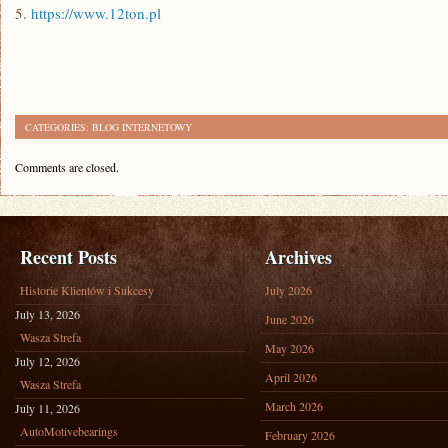
5.
https://www.12ton.pl
CATEGORIES:
BLOG INTERNETOWY
Comments are closed.
Recent Posts
Archives
Historie Klientów i Sukcesy
July 2026
July 13, 2026
June 2026
Wasza Strefa
May 2026
July 12, 2026
April 2026
Wasza Strefa
March 2026
July 11, 2026
AutoMotivebearings
February 2026