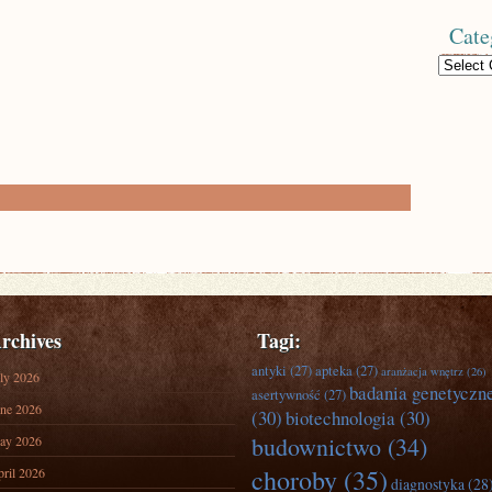
Cate
Categories
rchives
Tagi:
antyki
(27)
apteka
(27)
aranżacja wnętrz
(26)
ly 2026
badania genetyczn
asertywność
(27)
ne 2026
(30)
biotechnologia
(30)
budownictwo
(34)
ay 2026
choroby
(35)
ril 2026
diagnostyka
(28