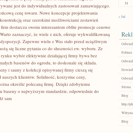
31
owywane jest do indywidualnych zastosowań zamawiającego.
 końcową cenę towaru. Nowe koncepcje projektowania
« Jul
 konstrukcją oraz szerokimi możliwościami zestawień
firm dostarcza swoim interesantom obfite promocje cenowe
Rekl
arto zaznaczyć, że wiele z nich, oferuje wykwalifikowaną
dyspozycji. Zapewne wielu z Was stało przed uciążliwym
Odwiedź
ą się liczne pytania co do słuszności ew. wyboru. Ze
Pobierz 
rynku wybór efektywnie działającej firmy bywa bez
Odwiedź
ymałych basenów do ogrodu, to doskonale się składa.
eny i sauny z kolekcji opisywanej firmy cieszą się
Dowiedz 
naszych klientów. Solidność, korzystne ceny,
Odwiedź
ożna określić polecaną firmę. Dzięki zdobytemu
Strona
u baseny o najwyższym standardzie, odpowiednie do
Blog
dź sam
http://
Witryna
Blog