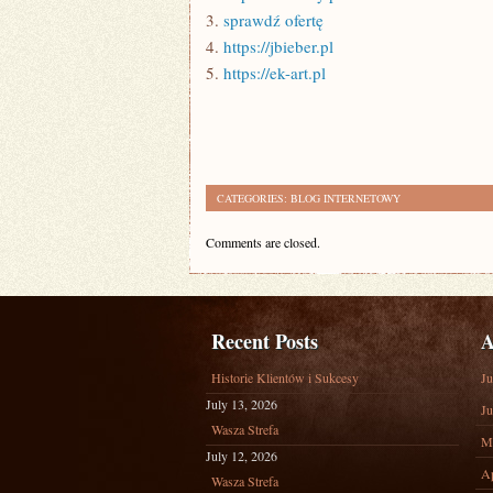
3.
sprawdź ofertę
4.
https://jbieber.pl
5.
https://ek-art.pl
CATEGORIES:
BLOG INTERNETOWY
Comments are closed.
Recent Posts
A
Historie Klientów i Sukcesy
Ju
July 13, 2026
Ju
Wasza Strefa
M
July 12, 2026
Ap
Wasza Strefa