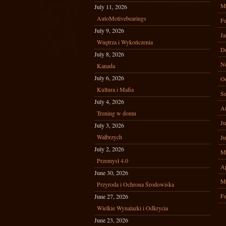
M
July 11, 2026
AutoMotivebearings
Fe
July 9, 2026
Ja
Wnętrza i Wykończenia
D
July 8, 2026
N
Kanada
July 6, 2026
Oc
Kultura i Mafia
Se
July 4, 2026
A
Trening w domu
Ju
July 3, 2026
Wałbrzych
Ju
July 2, 2026
M
Przemysł 4.0
Ap
June 30, 2026
M
Przyroda i Ochrona Środowiska
Fe
June 27, 2026
Wielkie Wynalazki i Odkrycia
June 23, 2026