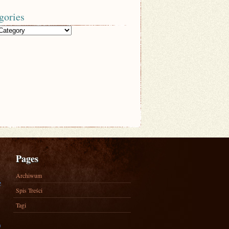
gories
Pages
Archiwum
e
Spis Treści
Tagi
)