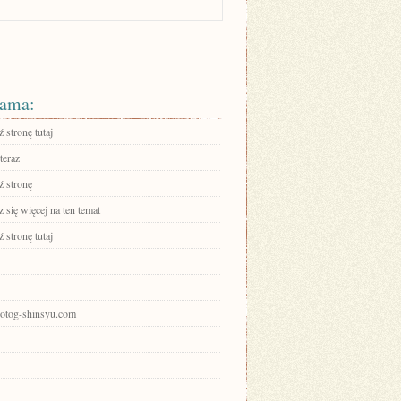
ama:
 stronę tutaj
teraz
 stronę
się więcej na ten temat
 stronę tutaj
photog-shinsyu.com