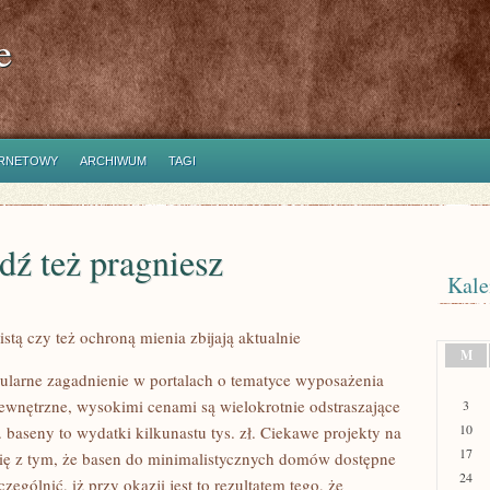
e
ERNETOWY
ARCHIWUM
TAGI
dź też pragniesz
Kale
stą czy też ochroną mienia zbijają aktualnie
M
ularne zagadnienie w portalach o tematyce wyposażenia
wnętrzne, wysokimi cenami są wielokrotnie odstraszające
3
10
 baseny to wydatki kilkunastu tys. zł. Ciekawe projekty na
17
ę z tym, że basen do minimalistycznych domów dostępne
24
gólnić, iż przy okazji jest to rezultatem tego, że