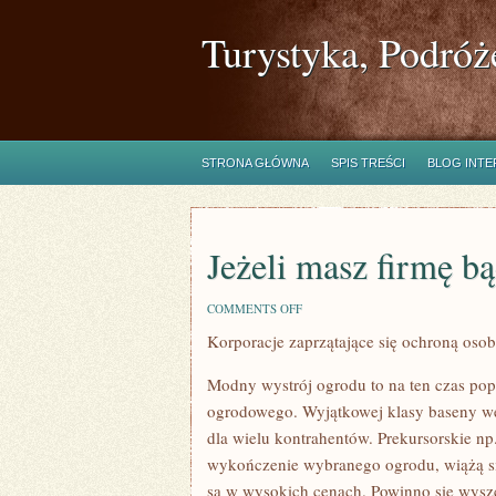
Turystyka, Podróż
STRONA GŁÓWNA
SPIS TREŚCI
BLOG INT
Jeżeli masz firmę bą
ON
COMMENTS OFF
JEŻELI
Korporacje zaprzątające się ochroną osobi
MASZ
FIRMĘ
BĄDŹ
Modny wystrój ogrodu to na ten czas pop
TEŻ
PRAGNIESZ
ogrodowego. Wyjątkowej klasy baseny we
dla wielu kontrahentów. Prekursorskie np.
wykończenie wybranego ogrodu, wiążą si
są w wysokich cenach. Powinno się wyszcze