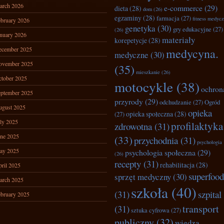
arch 2026
e-commerce
(29)
dieta
(28)
dom
(26)
egzaminy
(28)
farmacja
(27)
fitness medyc
bruary 2026
genetyka
(30)
gry edukacyjne
(27)
(26)
nuary 2026
materiały
korepetycje
(28)
ecember 2025
medycyna.
medyczne
(30)
ovember 2025
(35)
mieszkanie
(26)
tober 2025
motocykle
(38)
ochron
ptember 2025
przyrody
(29)
odchudzanie
(27)
Ogród
ugust 2025
opieka
opieka społeczna
(28)
(27)
ly 2025
profilaktyka
zdrowotna
(31)
ne 2025
(33)
przychodnia
(31)
psychologia
ay 2025
psychologia społeczna
(29)
(26)
recepty
(31)
rehabilitacja
(28)
ril 2025
superfood
sprzęt medyczny
(30)
arch 2025
szkoła
(40)
(31)
szpital
bruary 2025
transport
(31)
sztuka cyfrowa
(27)
publiczny
(32)
wiedza