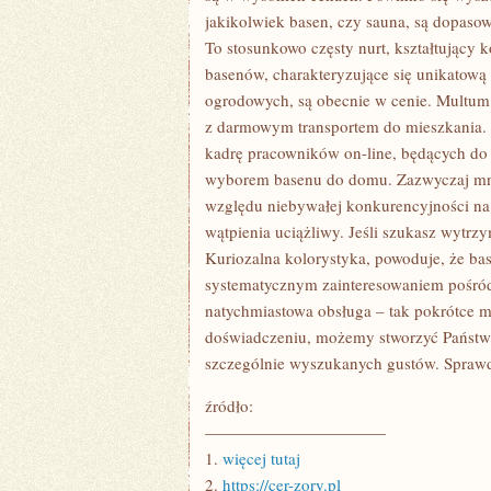
jakikolwiek basen, czy sauna, są dopas
To stosunkowo częsty nurt, kształtujący
basenów, charakteryzujące się unikatową
ogrodowych, są obecnie w cenie. Multum 
z darmowym transportem do mieszkania. W
kadrę pracowników on-line, będących do 
wyborem basenu do domu. Zazwyczaj mnoż
względu niebywałej konkurencyjności na 
wątpienia uciążliwy. Jeśli szukasz wytrz
Kuriozalna kolorystyka, powoduje, że bas
systematycznym zainteresowaniem pośród 
natychmiastowa obsługa – tak pokrótce m
doświadczeniu, możemy stworzyć Państw
szczególnie wyszukanych gustów. Spraw
źródło:
———————————
1.
więcej tutaj
2.
https://cer-zory.pl