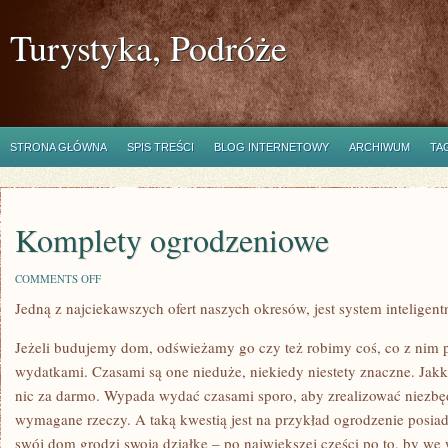
Turystyka, Podróże
STRONA GŁÓWNA
SPIS TREŚCI
BLOG INTERNETOWY
ARCHIWUM
TA
Komplety ogrodzeniowe
ON
COMMENTS OFF
KOMPLETY
Jedną z najciekawszych ofert naszych okresów, jest system intelige
OGRODZENIOWE
Jeżeli budujemy dom, odświeżamy go czy też robimy coś, co z nim 
wydatkami. Czasami są one nieduże, niekiedy niestety znaczne. Jakko
nic za darmo. Wypada wydać czasami sporo, aby zrealizować niezbę
wymagane rzeczy. A taką kwestią jest na przykład ogrodzenie posiad
swój dom grodzi swoją działkę – po największej części po to, by w