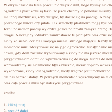
W owym czasie na teren posesji nie wejdzie nikt, kogo byśmy nie chc
ogrodzenia plastikowe są takie, że jeżeli chcemy je pokonać musimy
ma innej możliwości, żeby wstąpić, by dostać się na posesję. A żeb
porządnego klucza czy pilota. Tak sztachety plastikowe mogą być otw
Jeżeli posiadacz posesji wyjeżdża gdzieś po prostu zamyka bramę. T
drogie. Należałoby jednakże zainwestować te pieniądze oraz czuć się 
nie tylko siebie lecz też i swojego mienia, swojego majątku. Każdy
momencie musi zdecydować się na jego ogrodzenie. Niesłychanie nie
chwili, gdy dom zostanie wybudowany a kiedy nie ma jeszcze mieszk
przygotowaniem domu do wprowadzenia się do niego. Nieraz do 
wprowadzamy się niezmiernie błyskawicznie, nieraz dopiero wówczas
wykończone, kiedy jest ogrodzenie, kiedy wnętrze jest umeblowane.
dla nas bardzo istotny. W pewnych momentach wyczekujemy na tą c
oraz cała posesja musi być należycie przygotowana.
źródło:
———————————
1.
kliknij tutaj
2.
przejdź dalej