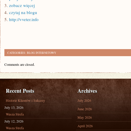
3.
zobacz więcej
4.
czytaj na blogu
5.
http://vveter.info
CATEGORIES:
BLOG INTERNETOWY
Comments are closed.
Recent Posts
Archives
Historie Klientów i Sukcesy
July 2026
July 13, 2026
June 2026
Wasza Strefa
May 2026
July 12, 2026
April 2026
Wasza Strefa