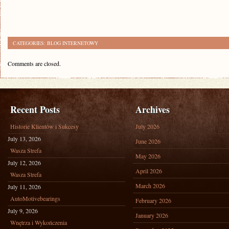
CATEGORIES:
BLOG INTERNETOWY
Comments are closed.
Recent Posts
Archives
Historie Klientów i Sukcesy
July 2026
July 13, 2026
June 2026
Wasza Strefa
May 2026
July 12, 2026
April 2026
Wasza Strefa
March 2026
July 11, 2026
AutoMotivebearings
February 2026
July 9, 2026
January 2026
Wnętrza i Wykończenia