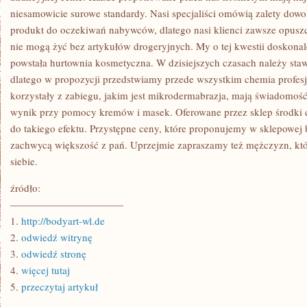
niesamowicie surowe standardy. Nasi specjaliści omówią zalety dow
produkt do oczekiwań nabywców, dlatego nasi klienci zawsze opuszc
nie mogą żyć bez artykułów drogeryjnych. My o tej kwestii doskona
powstała hurtownia kosmetyczna. W dzisiejszych czasach należy staw
dlatego w propozycji przedstwiamy przede wszystkim chemia profesj
korzystały z zabiegu, jakim jest mikrodermabrazja, mają świadomość,
wynik przy pomocy kremów i masek. Oferowane przez sklep środki c
do takiego efektu. Przystępne ceny, które proponujemy w sklepowej b
zachwycą większość z pań. Uprzejmie zapraszamy też mężczyzn, któ
siebie.
źródło:
———————————
1.
http://bodyart-wl.de
2.
odwiedź witrynę
3.
odwiedź stronę
4.
więcej tutaj
5.
przeczytaj artykuł