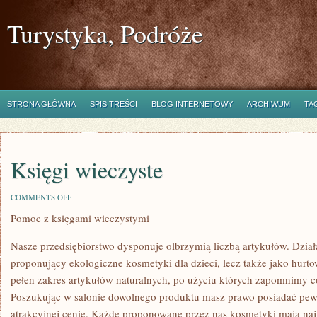
Turystyka, Podróże
STRONA GŁÓWNA
SPIS TREŚCI
BLOG INTERNETOWY
ARCHIWUM
TA
Księgi wieczyste
ON
COMMENTS OFF
KSIĘGI
Pomoc z księgami wieczystymi
WIECZYSTE
Nasze przedsiębiorstwo dysponuje olbrzymią liczbą artykułów. Dział
proponujący ekologiczne kosmetyki dla dzieci, lecz także jako hur
pełen zakres artykułów naturalnych, po użyciu których zapomnimy 
Poszukując w salonie dowolnego produktu masz prawo posiadać pewn
atrakcyjnej cenie. Każde proponowane przez nas kosmetyki mają najle