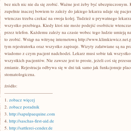
ZWIERZE
bez nich nic nie da się zrobić. Ważne jest żeby być ubezpieczonym. 
JEST
zupełnie inaczej bowiem to zależy do jakiego lekarza udaje się pacjen
CHORE
wtenczas trzeba czekać na swoja kolej. Tudzież u prywatnego lekarz
wszystko przebiega. Kiedy ktoś nie może podejść osobiście wtenczas r
przez telefon. Każdemu zależy na czasie wobec tego ludzie umieją 
to zrobić. Wstąp na witrynę internetową http://www.klimkiewicz.net.p
tym rejestratorka oraz wszystko zapisuje. Wizyty załatwiane są na pr
wiadomo z czym pacjent nadchodzi. Lekarz musi sobie tak wszystko 
wszystkich pacjentów. Nie zawsze jest to proste, jeżeli coś się prze
zmianie. Rejestracja odbywa się w dni tak samo jak funkcjonuje pl
stomatologiczna.
źródło:
———————————
1.
zobacz więcej
2.
zobacz poradnik
3.
http://sapulpaequine.com
4.
http://saschas-first-aid.de
5.
http://sattlerei-cender.de