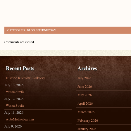
CATEGORIES:
BLOG INTERNETOWY
Comments are closed.
Recent Posts
Archives
Historie Klientów i Sukcesy
July 2026
July 13, 2026
June 2026
Wasza Strefa
May 2026
July 12, 2026
April 2026
Wasza Strefa
March 2026
July 11, 2026
AutoMotivebearings
February 2026
July 9, 2026
January 2026