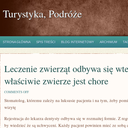
Turystyka, Podróże
STRONA GŁÓWNA
SPIS TREŚCI
BLOG INTERNETOWY
ARCHIWUM
TA
Leczenie zwierząt odbywa się wte
właściwie zwierze jest chore
ON
COMMENTS OFF
LECZENIE
Stomatolog, któremu zależy na luksusie pacjenta i na tym, żeby po
ZWIERZĄT
ODBYWA
wizytę
SIĘ
WTENCZAS
KIEDY
Rejestracja do lekarza dentysty odbywa się w rozmaitej formie. Z reg
TAK
by wiedzieć że są uchwyceni. Każdy pacjent powinien mieć ze sobą
WŁAŚCIWIE