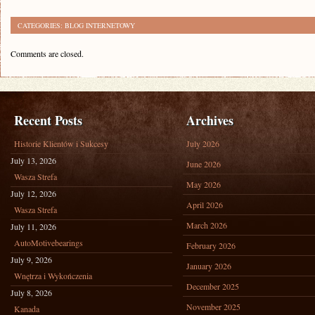
CATEGORIES:
BLOG INTERNETOWY
Comments are closed.
Recent Posts
Archives
Historie Klientów i Sukcesy
July 2026
July 13, 2026
June 2026
Wasza Strefa
May 2026
July 12, 2026
April 2026
Wasza Strefa
March 2026
July 11, 2026
AutoMotivebearings
February 2026
July 9, 2026
January 2026
Wnętrza i Wykończenia
December 2025
July 8, 2026
November 2025
Kanada