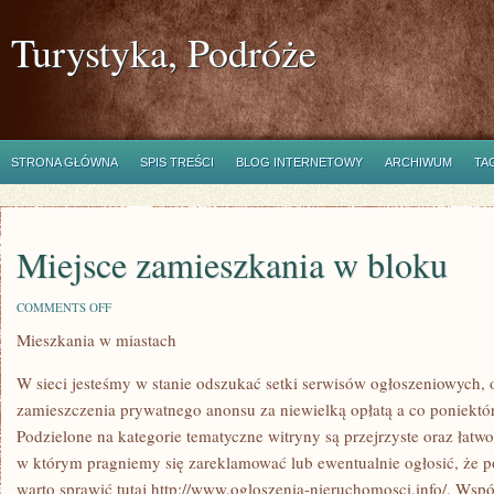
Turystyka, Podróże
STRONA GŁÓWNA
SPIS TREŚCI
BLOG INTERNETOWY
ARCHIWUM
TA
Miejsce zamieszkania w bloku
ON
COMMENTS OFF
MIEJSCE
Mieszkania w miastach
ZAMIESZKANIA
W
BLOKU
W sieci jesteśmy w stanie odszukać setki serwisów ogłoszeniowych, 
zamieszczenia prywatnego anonsu za niewielką opłatą a co poniektó
Podzielone na kategorie tematyczne witryny są przejrzyste oraz łatwo
w którym pragniemy się zareklamować lub ewentualnie ogłosić, że 
warto sprawić tutaj http://www.ogloszenia-nieruchomosci.info/. Wsp