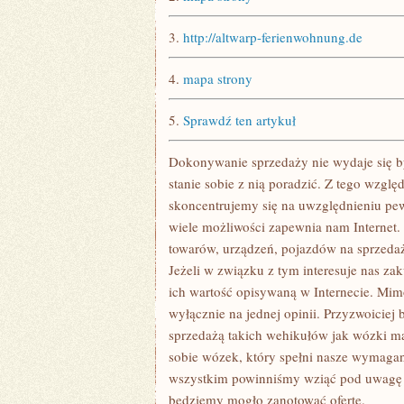
SIĘ
SŁOWO
GALWANIZACJI
3.
http://altwarp-ferienwohnung.de
4.
mapa strony
5.
Sprawdź ten artykuł
Dokonywanie sprzedaży nie wydaje się być
stanie sobie z nią poradzić. Z tego wzgl
skoncentrujemy się na uwzględnieniu pew
wiele możliwości zapewnia nam Internet.
towarów, urządzeń, pojazdów na sprzedaż
Jeżeli w związku z tym interesuje nas z
ich wartość opisywaną w Internecie. Mim
wyłącznie na jednej opinii. Przyzwoiciej
sprzedażą takich wehikułów jak wózki m
sobie wózek, który spełni nasze wymagan
wszystkim powinniśmy wziąć pod uwagę l
będziemy mogło zanotować ofertę.