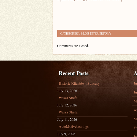
CATEGORIES:
BLOG INTERNETOWY
Comments are closed.
Recent Posts
A
Historie Klientów i Sukcesy
Ju
July 13, 2026
Ju
Wasza Strefa
M
July 12, 2026
Ap
Wasza Strefa
M
July 11, 2026
AutoMotivebearings
Fe
July 9, 2026
Ja