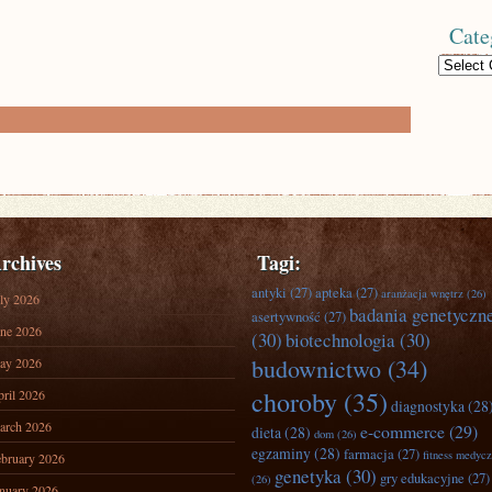
Cate
Categories
rchives
Tagi:
antyki
(27)
apteka
(27)
aranżacja wnętrz
(26)
ly 2026
badania genetyczn
asertywność
(27)
ne 2026
(30)
biotechnologia
(30)
budownictwo
(34)
ay 2026
choroby
(35)
ril 2026
diagnostyka
(28
arch 2026
e-commerce
(29)
dieta
(28)
dom
(26)
egzaminy
(28)
farmacja
(27)
fitness medyc
bruary 2026
genetyka
(30)
gry edukacyjne
(27)
(26)
nuary 2026