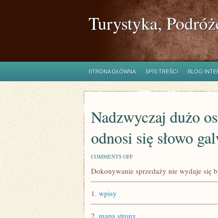
Turystyka, Podróż
STRONA GŁÓWNA
SPIS TREŚCI
BLOG INT
Nadzwyczaj dużo osó
odnosi się słowo gal
ON
COMMENTS OFF
NADZWYCZAJ
Dokonywanie sprzedaży nie wydaje się by
DUŻO
OSÓB
ZASTANAWIA
1.
wpisy
SIĘ,
DO
CZEGO
2.
mapa strony
ODNOSI