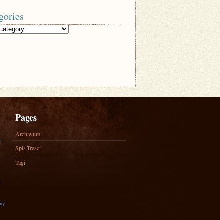
gories
Pages
Archiwum
e
Spis Treści
Tagi
)
zny