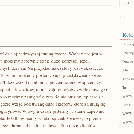
31
« Jul
Rekl
Uzyskaj
Przeczyt
 dzisiaj nadzwyczaj trudną rzeczą. Wielu z nas jest w
ędu możemy zapewnić sobie dużo korzyści, jeżeli
Dowiedz 
nych działań. Na przykład należałoby jest wskazać, że
Kliknij,
 To w nim możemy postarać się o przedstawienie swoich
silny-sz
. Także wózki manitou są prezentowanej w sprzedaży.
Tu
akup takich wózków, to należałoby byłoby zwrócić uwagę na
o to musimy pamiętać o tym, że nie musimy opierać się
WWW
 będzie wziąć pod uwagę dużo sklepów, które zajmują się
Portal
agazynowe. W owym czasie jesteśmy w stanie zapewnić
WWW
ia. Jeżeli my mamy zamiar sprzedaż wózek, to przede
WWW
egendarne aukcje internetowe. Tam dużo klientów