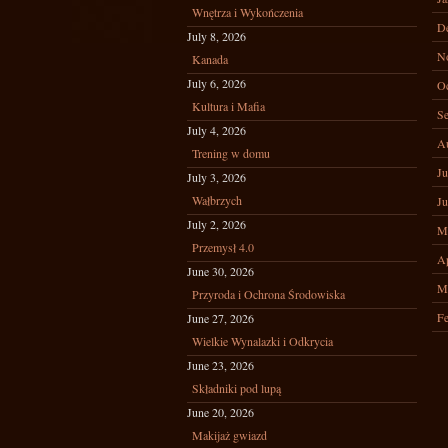
Wnętrza i Wykończenia
D
July 8, 2026
N
Kanada
July 6, 2026
Oc
Kultura i Mafia
Se
July 4, 2026
A
Trening w domu
Ju
July 3, 2026
Wałbrzych
Ju
July 2, 2026
M
Przemysł 4.0
Ap
June 30, 2026
M
Przyroda i Ochrona Środowiska
Fe
June 27, 2026
Wielkie Wynalazki i Odkrycia
June 23, 2026
Składniki pod lupą
June 20, 2026
Makijaż gwiazd