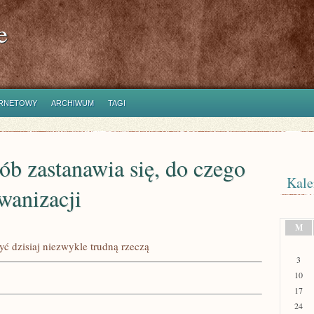
e
ERNETOWY
ARCHIWUM
TAGI
b zastanawia się, do czego
Kale
wanizacji
M
ć dzisiaj niezwykle trudną rzeczą
3
10
17
24