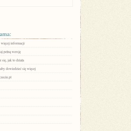
ama:
 więcej informacji
aj pełną wersję
się, jak to działa
 aby dowiedzieć się więcej
czecin.pl