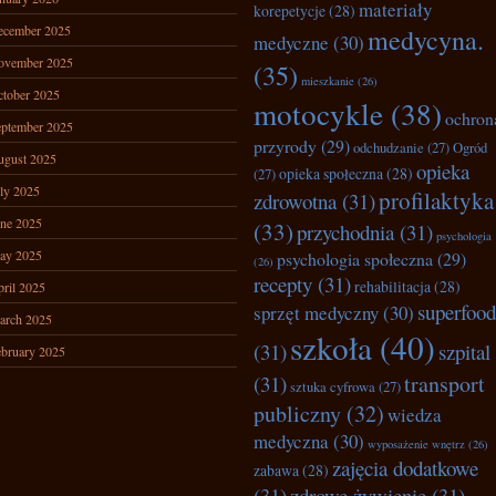
materiały
korepetycje
(28)
ecember 2025
medycyna.
medyczne
(30)
ovember 2025
(35)
mieszkanie
(26)
tober 2025
motocykle
(38)
ochron
ptember 2025
przyrody
(29)
odchudzanie
(27)
Ogród
ugust 2025
opieka
opieka społeczna
(28)
(27)
ly 2025
profilaktyka
zdrowotna
(31)
ne 2025
(33)
przychodnia
(31)
psychologia
ay 2025
psychologia społeczna
(29)
(26)
recepty
(31)
rehabilitacja
(28)
ril 2025
superfood
sprzęt medyczny
(30)
arch 2025
szkoła
(40)
(31)
szpital
bruary 2025
transport
(31)
sztuka cyfrowa
(27)
publiczny
(32)
wiedza
medyczna
(30)
wyposażenie wnętrz
(26)
zajęcia dodatkowe
zabawa
(28)
(31)
zdrowe żywienie
(31)