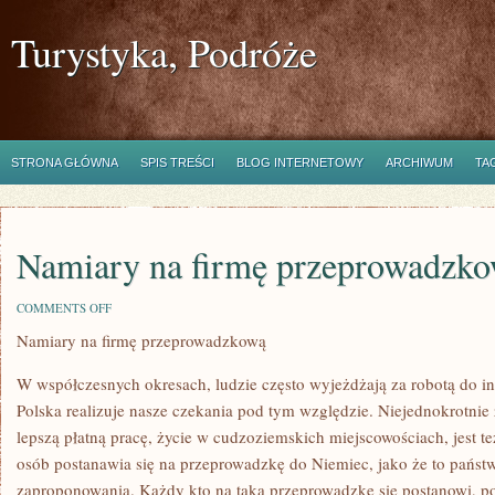
Turystyka, Podróże
STRONA GŁÓWNA
SPIS TREŚCI
BLOG INTERNETOWY
ARCHIWUM
TA
Namiary na firmę przeprowadzk
ON
COMMENTS OFF
NAMIARY
Namiary na firmę przeprowadzkową
NA
FIRMĘ
PRZEPROWADZKOWĄ
W współczesnych okresach, ludzie często wyjeżdżają za robotą do i
Polska realizuje nasze czekania pod tym względzie. Niejednokrotnie
lepszą płatną pracę, życie w cudzoziemskich miejscowościach, jest te
osób postanawia się na przeprowadzkę do Niemiec, jako że to państw
zaproponowania. Każdy kto na taką przeprowadzkę się postanowi, p