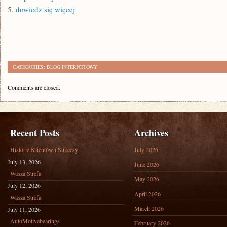
5.
dowiedz się więcej
CATEGORIES:
BLOG INTERNETOWY
Comments are closed.
Recent Posts
Archives
Historie Klientów i Sukcesy
July 2026
July 13, 2026
June 2026
Wasza Strefa
May 2026
July 12, 2026
April 2026
Wasza Strefa
March 2026
July 11, 2026
AutoMotivebearings
February 2026