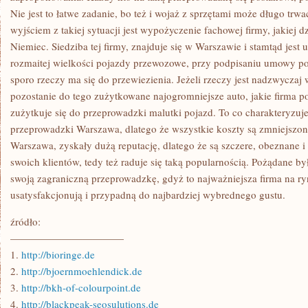
Nie jest to łatwe zadanie, bo też i wojaż z sprzętami może długo trw
wyjściem z takiej sytuacji jest wypożyczenie fachowej firmy, jakiej 
Niemiec. Siedziba tej firmy, znajduje się w Warszawie i stamtąd jest
rozmaitej wielkości pojazdy przewozowe, przy podpisaniu umowy po
sporo rzeczy ma się do przewiezienia. Jeżeli rzeczy jest nadzwyczaj
pozostanie do tego zużytkowane najogromniejsze auto, jakie firma po
zużytkuje się do przeprowadzki malutki pojazd. To co charakteryzuje 
przeprowadzki Warszawa, dlatego że wszystkie koszty są zmniejszon
Warszawa, zyskały dużą reputację, dlatego że są szczere, obeznane i
swoich klientów, tedy też raduje się taką popularnością. Pożądane był
swoją zagraniczną przeprowadzkę, gdyż to najważniejsza firma na ry
usatysfakcjonują i przypadną do najbardziej wybrednego gustu.
źródło:
———————————
1.
http://bioringe.de
2.
http://bjoernmoehlendick.de
3.
http://bkh-of-colourpoint.de
4.
http://blackpeak-seosulutions.de