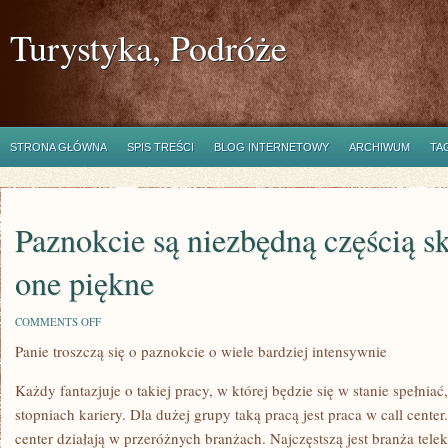
Turystyka, Podróże
STRONA GŁÓWNA
SPIS TREŚCI
BLOG INTERNETOWY
ARCHIWUM
TA
Paznokcie są niezbędną częścią s
one piękne
ON
COMMENTS OFF
PAZNOKCIE
Panie troszczą się o paznokcie o wiele bardziej intensywnie
SĄ
NIEZBĘDNĄ
CZĘŚCIĄ
Każdy fantazjuje o takiej pracy, w której będzie się w stanie spełnia
SKÓRY
–
stopniach kariery. Dla dużej grupy taką pracą jest praca w call center
ŻEBY
center działają w przeróżnych branżach. Najczęstszą jest branża tel
BYŁY