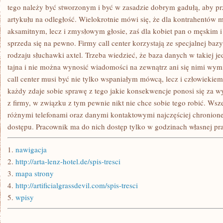
ONE
tego należy być stworzonym i być w zasadzie dobrym gadułą, aby p
PIĘKNE
artykułu na odległość. Wielokrotnie mówi się, że dla kontrahentów m
aksamitnym, lecz i zmysłowym głosie, zaś dla kobiet pan o męskim 
sprzeda się na pewno. Firmy call center korzystają ze specjalnej ba
rodzaju słuchawki axtel. Trzeba wiedzieć, że baza danych w takiej jed
tajna i nie można wynosić wiadomości na zewnątrz ani się nimi wym
call center musi być nie tylko wspaniałym mówcą, lecz i człowiekie
każdy zdaje sobie sprawę z tego jakie konsekwencje ponosi się za
z firmy, w związku z tym pewnie nikt nie chce sobie tego robić. Wsze
różnymi telefonami oraz danymi kontaktowymi najczęściej chronio
dostępu. Pracownik ma do nich dostęp tylko w godzinach własnej pr
1.
nawigacja
2.
http://arta-lenz-hotel.de/spis-tresci
3.
mapa strony
4.
http://artificialgrassdevil.com/spis-tresci
5.
wpisy