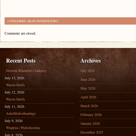
CATEGORIES:
BLOG INTERNETOWY
Comments are closed.
Recent Posts
Archives
Historie Klientów i Sukcesy
July 2026
July 13, 2026
June 2026
Wasza Strefa
May 2026
July 12, 2026
April 2026
Wasza Strefa
March 2026
July 11, 2026
AutoMotivebearings
February 2026
July 9, 2026
January 2026
Wnętrza i Wykończenia
December 2025
July 8, 2026