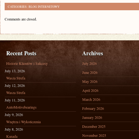
CATEGORIES:
BLOG INTERNETOWY
Comments are closed.
Recent Posts
Archives
Historie Klientów i Sukcesy
July 2026
July 13, 2026
June 2026
Wasza Strefa
May 2026
July 12, 2026
April 2026
Wasza Strefa
March 2026
July 11, 2026
AutoMotivebearings
February 2026
July 9, 2026
January 2026
Wnętrza i Wykończenia
December 2025
July 8, 2026
November 2025
Kanada