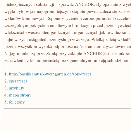
RTV
niebezpiecznych substancji – sprawdź ANCHOR. By opalanie z wye
węgla było w jak najogromniejszym stopniu pewna zaleca się zasto
wkładów kominowych. Są one złączeniem żaroodporności i szczelnoś
szczególnym pokryciem emaliowym broniącym przed przedsięwzięcie
większości kwasów nieorganicznych, organicznych jak również sol
najnowszych osiągnięć przemysłu grzewczego. Wielką zaletą wkładów
przede wszystkim wysoka odporność na ścieranie oraz gwałtowne zm
Najogromniejszą przeszkodą przy zakupie ANCHOR jest stosunkowo
zestawieniu z ich odpornością oraz generalnym funkcją schodzi pom
1.
http://basilikamusik-weingarten.de/spis-tresci
2.
spis tresci
3.
artykuly
4.
mapa strony
5.
felietony