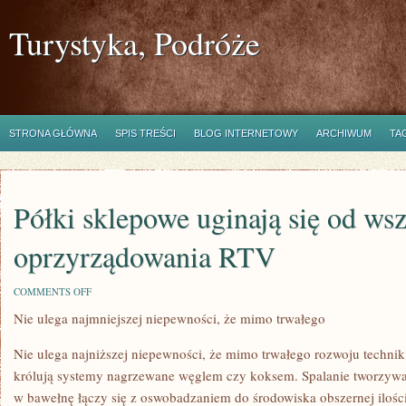
Turystyka, Podróże
STRONA GŁÓWNA
SPIS TREŚCI
BLOG INTERNETOWY
ARCHIWUM
TA
Półki sklepowe uginają się od ws
oprzyrządowania RTV
ON
COMMENTS OFF
PÓŁKI
Nie ulega najmniejszej niepewności, że mimo trwałego
SKLEPOWE
UGINAJĄ
SIĘ
Nie ulega najniższej niepewności, że mimo trwałego rozwoju technik
OD
WSZELAKIEGO
królują systemy nagrzewane węglem czy koksem. Spalanie tworzywa 
TYPU
w bawełnę łączy się z oswobadzaniem do środowiska obszernej ilośc
OPRZYRZĄDOWANIA