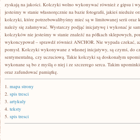
zyskają na jakości. Kolczyki wolno wykonywać również z gipsu i w
jesteśmy w stanie własnoręcznie na bazie fotografii, jakieś nieduże or
kolczyki, które potrzebowalibyśmy mieć są w limitowanej serii oraz 
należy się załamywać. Wystarczy podjąć inicjatywę i wykonać je sa
kolczyków nie jesteśmy w stanie znaleźć na półkach sklepowych, pon
wykoncypował – sprawdź również ANCHOR. Nie wypada czekać, aż k
pomysł. Kolczyki wykonywane z własnej inicjatywy, są czymś, do 
sentymentalną, czy uczuciową. Takie kolczyki są doskonałym upomin
wykonane są bo z myślą o niej i ze szczerego serca. Takim upomin
oraz zafundować pamiątkę.
1.
mapa strony
2.
spis tresci
3.
artykuly
4.
teksty
5.
spis tresci