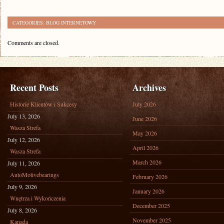
CATEGORIES:
BLOG INTERNETOWY
Comments are closed.
Recent Posts
Archives
Historie Klientów i Sukcesy
July 2026
July 13, 2026
June 2026
Wasza Strefa
May 2026
July 12, 2026
April 2026
Wasza Strefa
March 2026
July 11, 2026
AutoMotivebearings
February 2026
July 9, 2026
January 2026
Wnętrza i Wykończenia
December 2025
July 8, 2026
November 2025
Kanada