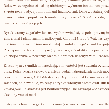
Rolex w szczególności stał się ulubionym wyborem inwestorów poszu
zwrotu poza tradycyjnymi rynkami finansowymi. Dane z ostatniej de
wzrost wartości popularnych modeli oscyluje wokół 7-8% rocznie, c
funduszy inwestycyjnych.
Rynek wtórny zegarków luksusowych rozwinął się w pełnoprawną br
ekspertami i platformami handlowymi. Chrono24, Bob’s Watches czy
niektóre z platform, które umożliwiają handel vintage’owymi i wsp
Profesjonalni dilerzy oferują usługi wyceny, autentyfikacji i pośredn
kolekcjonerskie w poważny biznes o obrotach liczonyx w miliardach
Kluczowym czynnikiem napędzającym wartości jest strategia ograni
przez Rolex. Marka celowo ogranicza podaż najpopularniejszych mode
rynku. Submariner, GMT-Master czy Daytona są praktycznie niedos
salonach, co powoduje, że ceny na rynku wtórnym często dwu- lub t
katalogowe. Ta strategia jest kontrowersyjna, ale niewątpliwie skut
ekskluzywności marki.
Cyfryzacja handlu zegarkami przyniosła również nowe narzędzia dla