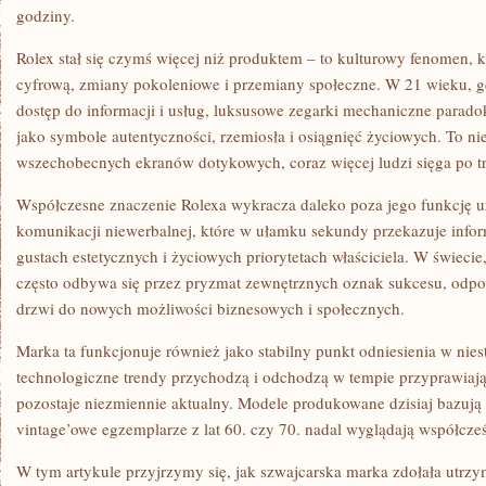
W
godziny.
21
WIEKU
Rolex stał się czymś więcej niż produktem – to kulturowy fenomen, k
cyfrową, zmiany pokoleniowe i przemiany społeczne. W 21 wieku, g
dostęp do informacji i usług, luksusowe zegarki mechaniczne parado
jako symbole autentyczności, rzemiosła i osiągnięć życiowych. To ni
wszechobecnych ekranów dotykowych, coraz więcej ludzi sięga po t
Współczesne znaczenie Rolexa wykracza daleko poza jego funkcję u
komunikacji niewerbalnej, które w ułamku sekundy przekazuje infor
gustach estetycznych i życiowych priorytetach właściciela. W świecie
często odbywa się przez pryzmat zewnętrznych oznak sukcesu, odp
drzwi do nowych możliwości biznesowych i społecznych.
Marka ta funkcjonuje również jako stabilny punkt odniesienia w nie
technologiczne trendy przychodzą i odchodzą w tempie przyprawiaj
pozostaje niezmiennie aktualny. Modele produkowane dzisiaj bazują 
vintage’owe egzemplarze z lat 60. czy 70. nadal wyglądają współcześ
W tym artykule przyjrzymy się, jak szwajcarska marka zdołała utrzy