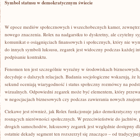
Symbol statusu w demokratycznym świecie
W epoce mediów społecznowych i wszechobecnych kamer, zewnętrzne
nowego znaczenia. Rolex na nadgarstku to dyskretny, ale czytelny s
komunikat o osiągnięciach finansowych i społecznych, który nie wy
do innych symboli luksusu, zegarek jest widoczny podczas każdej int
podpisanie kontraktu.
Fenomen ten jest szczególnie wyraźny w środowiskach biznesowych, 
decyduje o dalszych relacjach. Badania socjologiczne wskazują, że 
sekund oceniają wiarygodność i status społeczny rozmówcy na pods
wizualnych. Odpowiedni zegarek może być elementem, który przeważ
w negocjacjach biznesowych czy podczas zawierania nowych znajom
Ciekawe jest również, jak Rolex funkcjonuje jako demokratyczny sy
rosnących nierówności społecznych. W przeciwieństwie do jachtów
drogich samochodów, luksusowy zegarek jest względnie dostępny dla 
ostatnie dekady segment ten rozszerzył się znacząco – od tradycyjnej