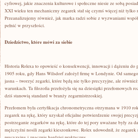
cyfrowej, jakie znaczenia kulturowe i społeczne niesie ze sobą posi
XXI wieku ten mechaniczny zegarek stał się czymś więcej niż tylko 
Przeanalizujemy również, jak marka radzi sobie z wyzwaniami współc
pełnić w przyszłości.
Dziedzictwo, które mówi za siebie
Historia Rolexa to opowieść o konsekwencji, innowacji i dążeniu do p
1905 roku, gdy Hans Wilsdorf założył firmę w Londynie. Od samego
jasna – tworzyć zegarki, które będą nie tylko precyzyjne, ale równi
warunkach. Ta filozofia przełożyła się na dziesiątki przełomowych r
dziś stanowią standard w branży zegarmistrzoskiej.
Przełomem była certyfikacja chronometryczna otrzymana w 1910 rok
zegarek na rękę, który uzyskał oficjalne potwierdzenie swojej precyz
postrzeganie zegarków na rękę, które do tej pory uważane były za d
mężczyźni nosili zegarki kieszonkowe. Rolex udowodnił, że zegarek
precyzyjny i znacznie bardziej praktyczny.