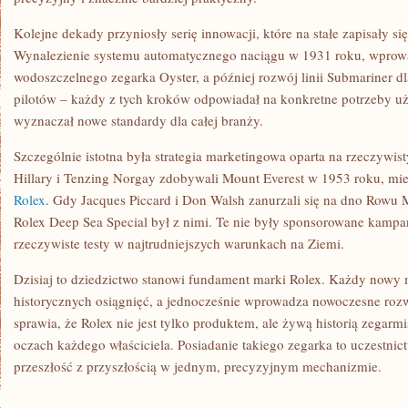
Kolejne dekady przyniosły serię innowacji, które na stałe zapisały się
Wynalezienie systemu automatycznego naciągu w 1931 roku, wprow
wodoszczelnego zegarka Oyster, a później rozwój linii Submariner 
pilotów – każdy z tych kroków odpowiadał na konkretne potrzeby u
wyznaczał nowe standardy dla całej branży.
Szczególnie istotna była strategia marketingowa oparta na rzeczywi
Hillary i Tenzing Norgay zdobywali Mount Everest w 1953 roku, mie
Rolex
. Gdy Jacques Piccard i Don Walsh zanurzali się na dno Rowu
Rolex Deep Sea Special był z nimi. Te nie były sponsorowane kampa
rzeczywiste testy w najtrudniejszych warunkach na Ziemi.
Dzisiaj to dziedzictwo stanowi fundament marki Rolex. Każdy nowy
historycznych osiągnięć, a jednocześnie wprowadza nowoczesne rozw
sprawia, że Rolex nie jest tylko produktem, ale żywą historią zegarmi
oczach każdego właściciela. Posiadanie takiego zegarka to uczestnict
przeszłość z przyszłością w jednym, precyzyjnym mechanizmie.