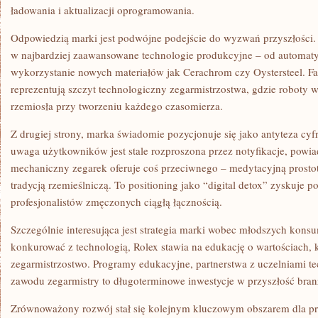
ładowania i aktualizacji oprogramowania.
Odpowiedzią marki jest podwójne podejście do wyzwań przyszłości. Z
w najbardziej zaawansowane technologie produkcyjne – od automaty
wykorzystanie nowych materiałów jak Cerachrom czy Oystersteel. Fa
reprezentują szczyt technologiczny zegarmistrzostwa, gdzie roboty 
rzemiosła przy tworzeniu każdego czasomierza.
Z drugiej strony, marka świadomie pozycjonuje się jako antyteza cy
uwaga użytkowników jest stale rozproszona przez notyfikacje, powiad
mechaniczny zegarek oferuje coś przeciwnego – medytacyjną prostot
tradycją rzemieślniczą. To positioning jako “digital detox” zyskuje 
profesjonalistów zmęczonych ciągłą łącznością.
Szczególnie interesująca jest strategia marki wobec młodszych kon
konkurować z technologią, Rolex stawia na edukację o wartościach, 
zegarmistrzostwo. Programy edukacyjne, partnerstwa z uczelniami 
zawodu zegarmistry to długoterminowe inwestycje w przyszłość bran
Zrównoważony rozwój stał się kolejnym kluczowym obszarem dla pr