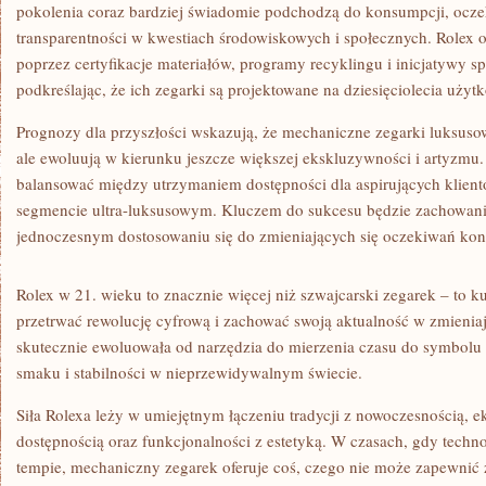
pokolenia coraz bardziej świadomie podchodzą do konsumpcji, ocz
transparentności w kwestiach środowiskowych i społecznych. Rolex 
poprzez certyfikacje materiałów, programy recyklingu i inicjatywy s
podkreślając, że ich zegarki są projektowane na dziesięciolecia użyt
Prognozy dla przyszłości wskazują, że mechaniczne zegarki luksus
ale ewoluują w kierunku jeszcze większej ekskluzywności i artyzmu.
balansować między utrzymaniem dostępności dla aspirujących klien
segmencie ultra-luksusowym. Kluczem do sukcesu będzie zachowani
jednoczesnym dostosowaniu się do zmieniających się oczekiwań k
Rolex w 21. wieku to znacznie więcej niż szwajcarski zegarek – to k
przetrwać rewolucję cyfrową i zachować swoją aktualność w zmienia
skutecznie ewoluowała od narzędzia do mierzenia czasu do symbolu
smaku i stabilności w nieprzewidywalnym świecie.
Siła Rolexa leży w umiejętnym łączeniu tradycji z nowoczesnością, e
dostępnością oraz funkcjonalności z estetyką. W czasach, gdy techn
tempie, mechaniczny zegarek oferuje coś, czego nie może zapewnić