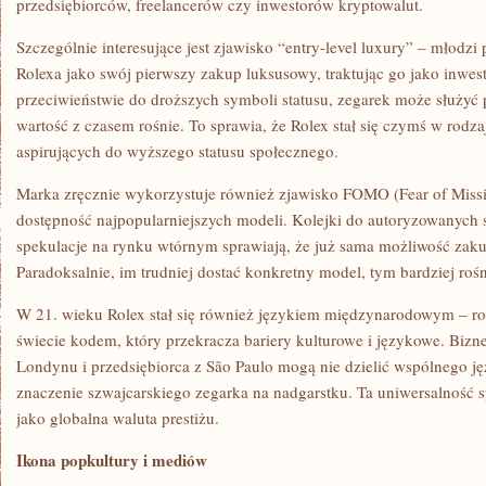
przedsiębiorców, freelancerów czy inwestorów kryptowalut.
Szczególnie interesujące jest zjawisko “entry-level luxury” – młodzi 
Rolexa jako swój pierwszy zakup luksusowy, traktując go jako inwe
przeciwieństwie do droższych symboli statusu, zegarek może służyć p
wartość z czasem rośnie. To sprawia, że Rolex stał się czymś w rodzaj
aspirujących do wyższego statusu społecznego.
Marka zręcznie wykorzystuje również zjawisko FOMO (Fear of Miss
dostępność najpopularniejszych modeli. Kolejki do autoryzowanych s
spekulacje na rynku wtórnym sprawiają, że już sama możliwość zaku
Paradoksalnie, im trudniej dostać konkretny model, tym bardziej rośni
W 21. wieku Rolex stał się również językiem międzynarodowym – 
świecie kodem, który przekracza bariery kulturowe i językowe. Bizn
Londynu i przedsiębiorca z São Paulo mogą nie dzielić wspólnego ję
znaczenie szwajcarskiego zegarka na nadgarstku. Ta uniwersalność s
jako globalna waluta prestiżu.
Ikona popkultury i mediów