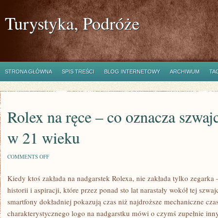
Turystyka, Podróże
STRONA GŁÓWNA
SPIS TREŚCI
BLOG INTERNETOWY
ARCHIWUM
TA
Rolex na ręce – co oznacza szwaj
w 21 wieku
ON
COMMENTS OFF
ROLEX
NA
Kiedy ktoś zakłada na nadgarstek Rolexa, nie zakłada tylko zegarka 
RĘCE
–
historii i aspiracji, które przez ponad sto lat narastały wokół tej szw
CO
OZNACZA
smartfony dokładniej pokazują czas niż najdroższe mechaniczne cza
SZWAJCARSKI
charakterystycznego logo na nadgarstku mówi o czymś zupełnie inn
ZEGAREK