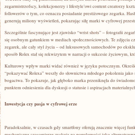
zegarmistrzofscy, kolekcjonerzy i lifestyle’owi content creatorzy kszt
followerów o tym, co oznacza posiadanie prestiżowego zegarka. Hash
generują miliony wyświetleń, pokazując siłę marki w cyfrowej przest
Szczególnie fascynujące jest zjawisko “wrist shots” – fotografii zega
się osobnym gatunkiem w mediach społecznościowych. Te zdjęcia czę
zegarek, ale cały styl życia – od luksusowych samochodów po ekskl
sposób Rolex stał się rekwizytem w narracji o sukcesie życiowym, któ
Kulturowy wpływ marki widać również w języku potocznym. Określe
“pokazywać Rolexa” weszły do słownictwa młodego pokolenia jako 
bogactwa. To pokazuje, jak głęboko marka przeniknęła do świadomośc
punktem odniesienia dla dyskusji o statusie i aspiracjach materialnyc
Inwestycja czy pasja w cyfrowej erze
Paradoksalnie, w czasach gdy smartfony oferują znacznie więcej funkc
mechaniczne czasomierze zyskują na popularności jako alternatywn