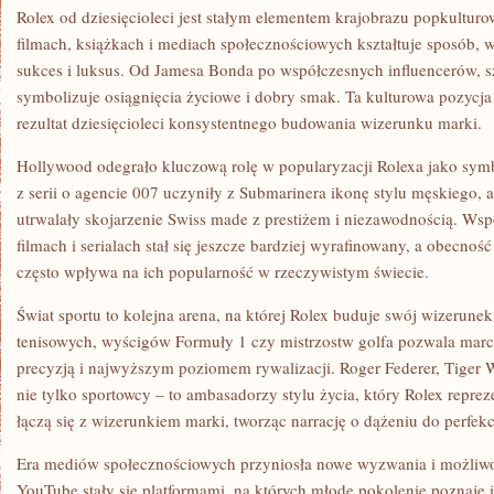
Rolex od dziesięcioleci jest stałym elementem krajobrazu popkultur
filmach, książkach i mediach społecznościowych kształtuje sposób, w
sukces i luksus. Od Jamesa Bonda po współczesnych influencerów, s
symbolizuje osiągnięcia życiowe i dobry smak. Ta kulturowa pozycja
rezultat dziesięcioleci konsystentnego budowania wizerunku marki.
Hollywood odegrało kluczową rolę w popularyzacji Rolexa jako sym
z serii o agencie 007 uczyniły z Submarinera ikonę stylu męskiego, 
utrwalały skojarzenie Swiss made z prestiżem i niezawodnością. Ws
filmach i serialach stał się jeszcze bardziej wyrafinowany, a obecnoś
często wpływa na ich popularność w rzeczywistym świecie.
Świat sportu to kolejna arena, na której Rolex buduje swój wizerune
tenisowych, wyścigów Formuły 1 czy mistrzostw golfa pozwala marce
precyzją i najwyższym poziomem rywalizacji. Roger Federer, Tiger
nie tylko sportowcy – to ambasadorzy stylu życia, który Rolex reprez
łączą się z wizerunkiem marki, tworząc narrację o dążeniu do perfekc
Era mediów społecznościowych przyniosła nowe wyzwania i możliwoś
YouTube stały się platformami, na których młode pokolenie poznaje i 