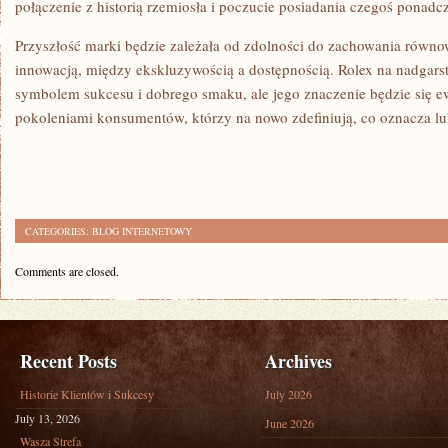
połączenie z historią rzemiosła i poczucie posiadania czegoś ponad
Przyszłość marki będzie zależała od zdolności do zachowania równ
innowacją, między ekskluzywością a dostępnością. Rolex na nadgar
symbolem sukcesu i dobrego smaku, ale jego znaczenie będzie się 
pokoleniami konsumentów, którzy na nowo zdefiniują, co oznacza lu
CATEGORIES:
BLOG INTERNETOWY
Comments are closed.
Recent Posts
Archives
Historie Klientów i Sukcesy
July 2026
July 13, 2026
June 2026
Wasza Strefa