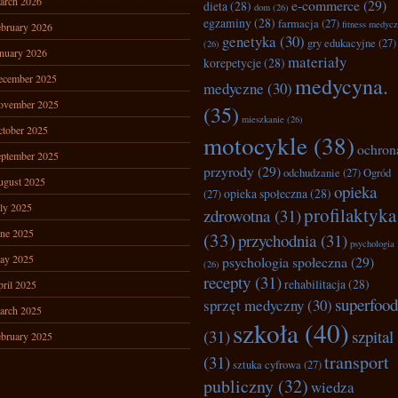
arch 2026
e-commerce
(29)
dieta
(28)
dom
(26)
egzaminy
(28)
farmacja
(27)
fitness medyc
bruary 2026
genetyka
(30)
gry edukacyjne
(27)
(26)
nuary 2026
materiały
korepetycje
(28)
ecember 2025
medycyna.
medyczne
(30)
ovember 2025
(35)
mieszkanie
(26)
tober 2025
motocykle
(38)
ochron
ptember 2025
przyrody
(29)
odchudzanie
(27)
Ogród
ugust 2025
opieka
opieka społeczna
(28)
(27)
ly 2025
profilaktyka
zdrowotna
(31)
ne 2025
(33)
przychodnia
(31)
psychologia
ay 2025
psychologia społeczna
(29)
(26)
recepty
(31)
rehabilitacja
(28)
ril 2025
superfood
sprzęt medyczny
(30)
arch 2025
szkoła
(40)
(31)
szpital
bruary 2025
transport
(31)
sztuka cyfrowa
(27)
publiczny
(32)
wiedza