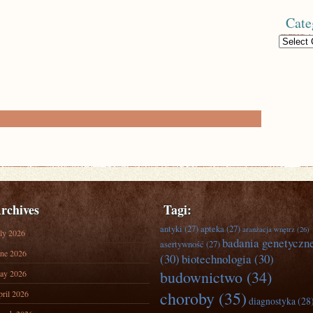
Cate
Categories
rchives
Tagi:
antyki
(27)
apteka
(27)
aranżacja wnętrz
(26)
ly 2026
badania genetyczn
asertywność
(27)
ne 2026
(30)
biotechnologia
(30)
budownictwo
(34)
ay 2026
choroby
(35)
ril 2026
diagnostyka
(28