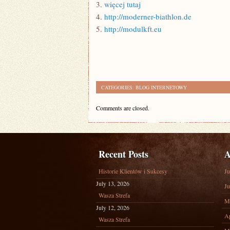
3.
więcej tutaj
4.
http://moderner-biathlon.de
5.
http://modulkft.eu
CATEGORIES:
BLOG INTERNETOWY
Comments are closed.
Recent Posts
A
Historie Klientów i Sukcesy
Ju
July 13, 2026
Ju
Wasza Strefa
M
July 12, 2026
Ap
Wasza Strefa