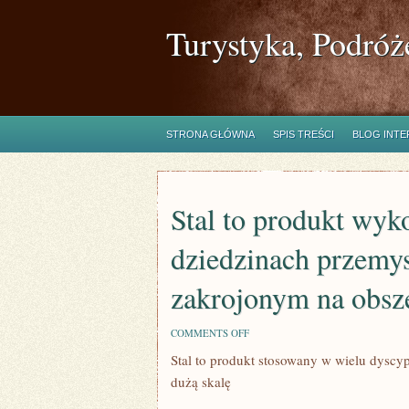
Turystyka, Podróż
STRONA GŁÓWNA
SPIS TREŚCI
BLOG INT
Stal to produkt wyk
dziedzinach przemy
zakrojonym na obsz
ON
COMMENTS OFF
STAL
Stal to produkt stosowany w wielu dysc
TO
PRODUKT
dużą skalę
WYKORZYSTYWANY
W