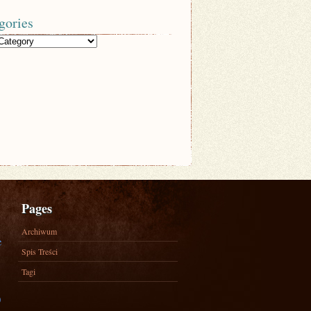
gories
Pages
Archiwum
e
Spis Treści
Tagi
)