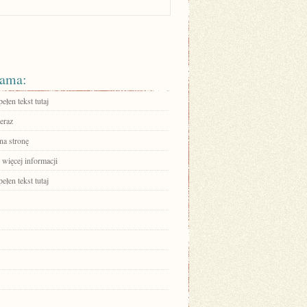
ama:
ełen tekst tutaj
eraz
na stronę
 więcej informacji
ełen tekst tutaj