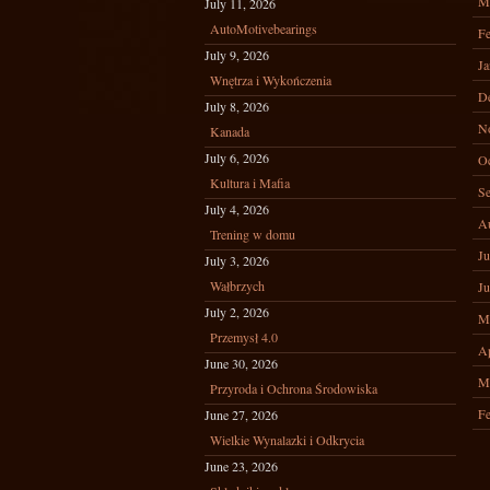
M
July 11, 2026
AutoMotivebearings
Fe
July 9, 2026
Ja
Wnętrza i Wykończenia
D
July 8, 2026
N
Kanada
July 6, 2026
Oc
Kultura i Mafia
Se
July 4, 2026
A
Trening w domu
Ju
July 3, 2026
Wałbrzych
Ju
July 2, 2026
M
Przemysł 4.0
Ap
June 30, 2026
M
Przyroda i Ochrona Środowiska
Fe
June 27, 2026
Wielkie Wynalazki i Odkrycia
June 23, 2026