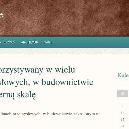
e
ERNETOWY
ARCHIWUM
TAGI
orzystywany w wielu
Kale
słowych, w budownictwie
erną skalę
M
3
yplinach przemysłowych, w budownictwie zakrojonym na
10
17
24