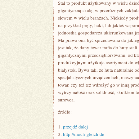
WIELU
Stal to produkt użytkowany w wielu dzi
DZIEDZINACH
gigantyczną skalę, w przeróżnych zakła
PRZEMYSŁOWYCH,
W
słowem w wielu branżach. Niekiedy produk
BUDOWNICTWIE
na przykład pręty, haki, lub jakieś wspor
ZAKROJONYM
NA
jednostka gospodarcza ukierunkowana jest
OBSZERNĄ
SKALĘ
Ma prawo ona być sprzedawana do jakieg
jest tak, że dany towar trafia do huty st
gigantycznymi przedsiębiorstwami, od kt
produkcyjnym użytkuje asortyment do w
białystok. Bywa tak, że huta naturalnie od
specjalistycznych urządzeniach, maszyn
towar, czy też też wdrożyć go w inną prod
wytrzymałość oraz solidność, skutkiem t
surowca.
źródło:
———————————
1.
przejdź dalej
2.
http://moch-gleich.de