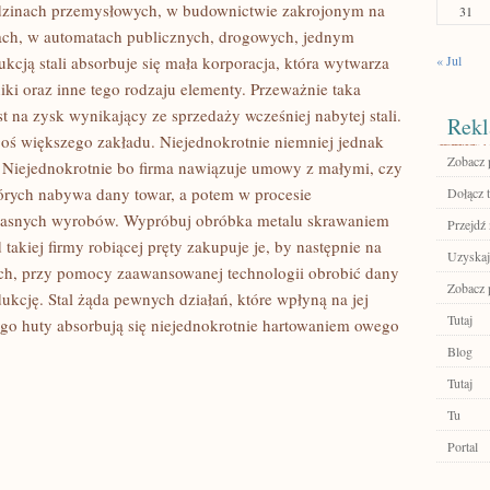
edzinach przemysłowych, w budownictwie zakrojonym na
31
dach, w automatach publicznych, drogowych, jednym
cją stali absorbuje się mała korporacja, która wytwarza
« Jul
niki oraz inne tego rodzaju elementy. Przeważnie taka
 na zysk wynikający ze sprzedaży wcześniej nabytej stali.
Rekl
oś większego zakładu. Niejednokrotnie niemniej jednak
Zobacz p
ali. Niejednokrotnie bo firma nawiązuje umowy z małymi, czy
órych nabywa dany towar, a potem w procesie
Dołącz t
łasnych wyrobów. Wypróbuj obróbka metalu skrawaniem
Przejdź 
 takiej firmy robiącej pręty zakupuje je, by następnie na
Uzyskaj
ach, przy pomocy zaawansowanej technologii obrobić dany
Zobacz p
ukcję. Stal żąda pewnych działań, które wpłyną na jej
Tutaj
ego huty absorbują się niejednokrotnie hartowaniem owego
Blog
Tutaj
Tu
Portal