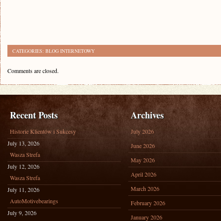
CATEGORIES:
BLOG INTERNETOWY
Comments are closed.
Recent Posts
Archives
Historie Klientów i Sukcesy
July 2026
July 13, 2026
June 2026
Wasza Strefa
May 2026
July 12, 2026
April 2026
Wasza Strefa
March 2026
July 11, 2026
AutoMotivebearings
February 2026
July 9, 2026
January 2026