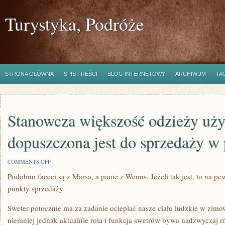
Turystyka, Podróże
STRONA GŁÓWNA
SPIS TREŚCI
BLOG INTERNETOWY
ARCHIWUM
TA
Stanowcza większość odzieży uży
dopuszczona jest do sprzedaży w
ON
COMMENTS OFF
STANOWCZA
Podobno faceci są z Marsa, a panie z Wenus. Jeżeli tak jest, to na p
WIĘKSZOŚĆ
ODZIEŻY
punkty sprzedaży
UŻYWANEJ,
KTÓRA
DOPUSZCZONA
Sweter potocznie ma za zadanie ocieplać nasze ciało ludzkie w zimo
JEST
niemniej jednak aktualnie rola i funkcja swetrów bywa nadzwyczaj r
DO