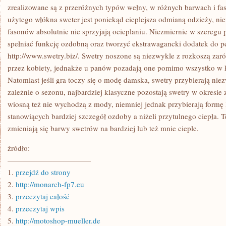
SPRZEDAŻY
zrealizowane są z przeróżnych typów wełny, w różnych barwach i fa
W
użytego włókna sweter jest poniekąd cieplejsza odmianą odzieży, ni
PAŃSTWIE
fasonów absolutnie nie sprzyjają ocieplaniu. Niezmiernie w szeregu
spełniać funkcję ozdobną oraz tworzyć ekstrawagancki dodatek do peł
http://www.swetry.biz/. Swetry noszone są niezwykle z rozkoszą zar
przez kobiety, jednakże u panów pozadają one pomimo wszystko w k
Natomiast jeśli gra toczy się o modę damska, swetry przybierają nie
zależnie o sezonu, najbardziej klasyczne pozostają swetry w okresie
wiosną też nie wychodzą z mody, niemniej jednak przybierają formę 
stanowiących bardziej szczegół ozdoby a niżeli przytulnego ciepła. 
zmieniają się barwy swetrów na bardziej lub też mnie cieple.
źródło:
———————————
1.
przejdź do strony
2.
http://monarch-fp7.eu
3.
przeczytaj całość
4.
przeczytaj wpis
5.
http://motoshop-mueller.de