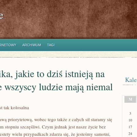
e
ERNETOWY
ARCHIWUM
TAGI
a, jakie to dziś istnieją na
Kale
że wszyscy ludzie mają niemal
M
st tak kolosalna
3
awą priorytetową, wobec tego także z całych sił staramy się
10
 stopniu szczęśliwi. Czym jednak jest nasze życie bez
17
iestety wielu przypadkach zdarza się, że jesteśmy samotni,
24