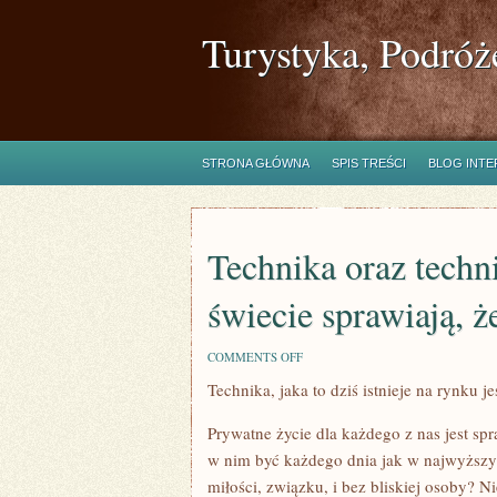
Turystyka, Podróż
STRONA GŁÓWNA
SPIS TREŚCI
BLOG INT
Technika oraz technik
świecie sprawiają, 
ON
COMMENTS OFF
TECHNIKA
Technika, jaka to dziś istnieje na rynku je
ORAZ
TECHNIKA,
JAKIE
Prywatne życie dla każdego z nas jest spr
TO
DZIŚ
w nim być każdego dnia jak w najwyższym
ISTNIEJĄ
miłości, związku, i bez bliskiej osoby? N
NA