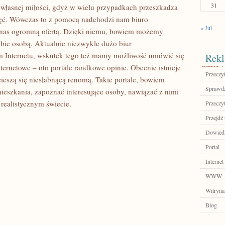
31
własnej miłości, gdyż w wielu przypadkach przeszkadza
jęć. Wówczas to z pomocą nadchodzi nam biuro
« Jul
a nas ogromną ofertą. Dzięki niemu, bowiem możemy
ebie osobą. Aktualnie niezwykle dużo biur
m Internetu, wskutek tego też mamy możliwość umówić się
Rekl
ternetowe – oto portale randkowe opinie. Obecnie istnieje
Przeczyt
 cieszą się niesłabnącą renomą. Takie portale, bowiem
Sprawdź
eszkania, zapoznać interesujące osoby, nawiązać z nimi
 realistycznym świecie.
Przeczyt
Przejdź 
Dowiedz
Portal
Internet
WWW
Witryna
Blog