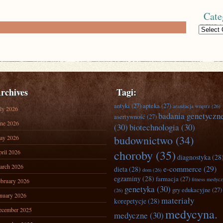
Cate
Categories
rchives
Tagi:
antyki
(27)
apteka
(27)
aranżacja wnętrz
(26)
ly 2026
badania genetyczn
asertywność
(27)
ne 2026
(30)
biotechnologia
(30)
budownictwo
(34)
ay 2026
choroby
(35)
ril 2026
diagnostyka
(28
arch 2026
e-commerce
(29)
dieta
(28)
dom
(26)
egzaminy
(28)
farmacja
(27)
fitness medyc
bruary 2026
genetyka
(30)
gry edukacyjne
(27)
(26)
nuary 2026
materiały
korepetycje
(28)
ecember 2025
medycyna.
medyczne
(30)