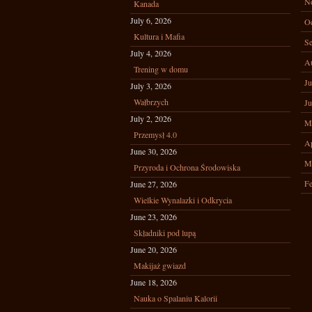
N
Kanada
July 6, 2026
Oc
Kultura i Mafia
Se
July 4, 2026
A
Trening w domu
Ju
July 3, 2026
Wałbrzych
Ju
July 2, 2026
M
Przemysł 4.0
Ap
June 30, 2026
M
Przyroda i Ochrona Środowiska
Fe
June 27, 2026
Wielkie Wynalazki i Odkrycia
June 23, 2026
Składniki pod lupą
June 20, 2026
Makijaż gwiazd
June 18, 2026
Nauka o Spalaniu Kalorii