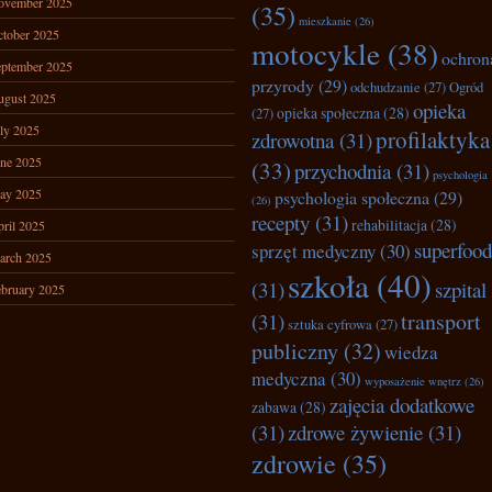
ovember 2025
(35)
mieszkanie
(26)
tober 2025
motocykle
(38)
ochron
ptember 2025
przyrody
(29)
odchudzanie
(27)
Ogród
ugust 2025
opieka
opieka społeczna
(28)
(27)
ly 2025
profilaktyka
zdrowotna
(31)
ne 2025
(33)
przychodnia
(31)
psychologia
ay 2025
psychologia społeczna
(29)
(26)
recepty
(31)
rehabilitacja
(28)
ril 2025
superfood
sprzęt medyczny
(30)
arch 2025
szkoła
(40)
(31)
szpital
bruary 2025
transport
(31)
sztuka cyfrowa
(27)
publiczny
(32)
wiedza
medyczna
(30)
wyposażenie wnętrz
(26)
zajęcia dodatkowe
zabawa
(28)
(31)
zdrowe żywienie
(31)
zdrowie
(35)