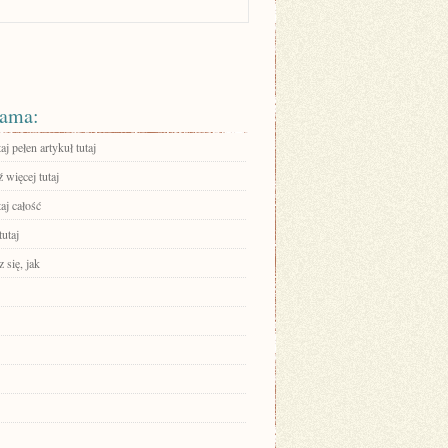
ama:
aj pełen artykuł tutaj
 więcej tutaj
aj całość
tutaj
 się, jak