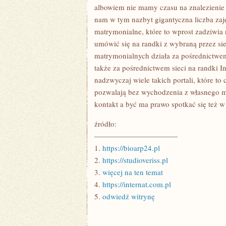
ŚWIECIE
albowiem nie mamy czasu na znalezienie 
SPRAWIAJĄ,
nam w tym nazbyt gigantyczna liczba za
ŻE
WSZYSCY
matrymonialne, które to wprost zadziwi
LUDZIE
MAJĄ
umówić się na randki z wybraną przez si
NIEMAL
matrymonialnych działa za pośrednictwe
także za pośrednictwem sieci na randki In
nadzwyczaj wiele takich portali, które to
pozwalają bez wychodzenia z własnego mi
kontakt a być ma prawo spotkać się też w
źródło:
———————————
1.
https://bioarp24.pl
2.
https://studioveriss.pl
3.
więcej na ten temat
4.
https://internat.com.pl
5.
odwiedź witrynę