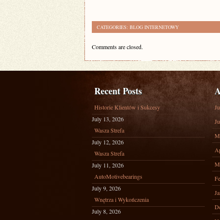
CATEGORIES:
BLOG INTERNETOWY
Comments are closed.
Recent Posts
A
Historie Klientów i Sukcesy
Ju
July 13, 2026
Ju
Wasza Strefa
M
July 12, 2026
Ap
Wasza Strefa
M
July 11, 2026
AutoMotivebearings
Fe
July 9, 2026
Ja
Wnętrza i Wykończenia
D
July 8, 2026