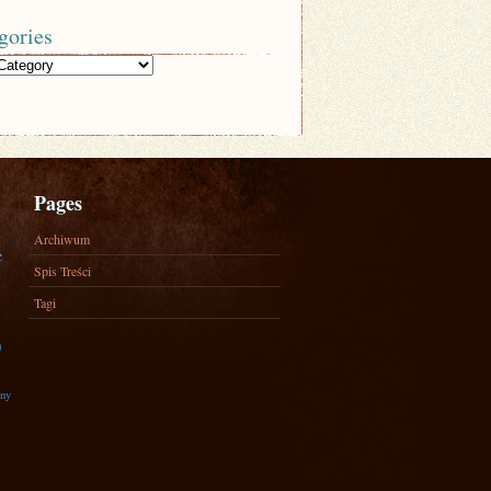
gories
Pages
Archiwum
e
Spis Treści
Tagi
)
zny