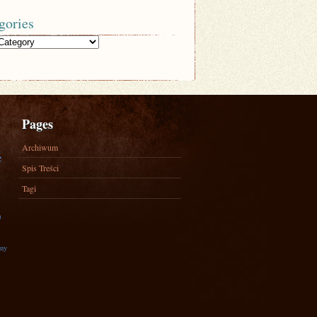
gories
Pages
Archiwum
e
Spis Treści
Tagi
)
zny