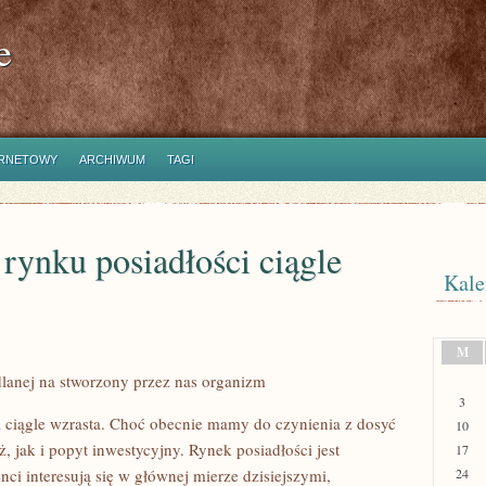
e
ERNETOWY
ARCHIWUM
TAGI
rynku posiadłości ciągle
Kale
M
anej na stworzony przez nas organizm
3
 ciągle wzrasta. Choć obecnie mamy do czynienia z dosyć
10
, jak i popyt inwestycyjny. Rynek posiadłości jest
17
ci interesują się w głównej mierze dzisiejszymi,
24