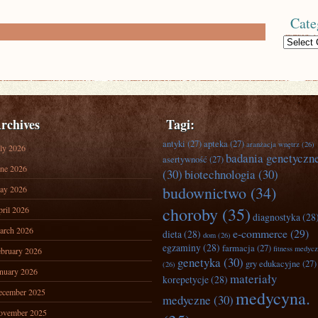
Cate
Categories
rchives
Tagi:
antyki
(27)
apteka
(27)
aranżacja wnętrz
(26)
ly 2026
badania genetyczn
asertywność
(27)
ne 2026
(30)
biotechnologia
(30)
budownictwo
(34)
ay 2026
choroby
(35)
ril 2026
diagnostyka
(28
arch 2026
e-commerce
(29)
dieta
(28)
dom
(26)
egzaminy
(28)
farmacja
(27)
fitness medyc
bruary 2026
genetyka
(30)
gry edukacyjne
(27)
(26)
nuary 2026
materiały
korepetycje
(28)
ecember 2025
medycyna.
medyczne
(30)
ovember 2025