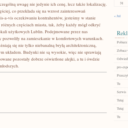
31
zególną uwagę nie jedynie ich cenę, lecz także lokalizację.
ściej, co przekłada się na wzrost zainteresowań
« Jul
is-a-vis oczekiwaniu kontrahentów, jesteśmy w stanie
różnych częściach miasta, tak, żeby każdy mógł odkryć
okali użytkowych Lublin. Podejmowane przez nas
Rekl
 by pozwoliły na zamieszkanie w komfortowych warunkach.
Pobierz 
ają się nie tylko niebanalną bryłą architektoniczną,
Zobacz w
m układem. Budynki nie są wysokie, więc nie sprawiają
owane pozostały dobrze oświetlone alejki, a tu i ówdzie
Odwiedź
jmłodszych.
pro-exp
Przeczyt
Tu
Serwis
Tutaj
Tutaj
Tu