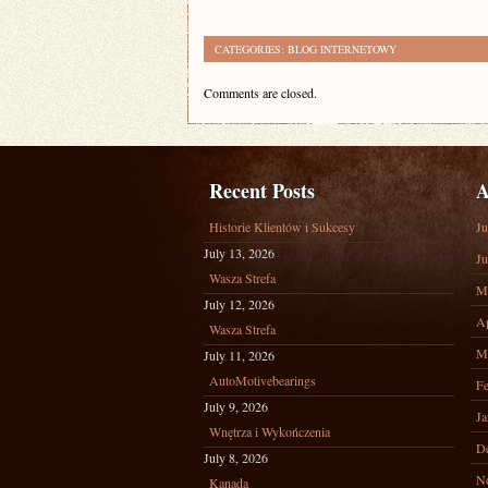
CATEGORIES:
BLOG INTERNETOWY
Comments are closed.
Recent Posts
A
Historie Klientów i Sukcesy
Ju
July 13, 2026
Ju
Wasza Strefa
M
July 12, 2026
Ap
Wasza Strefa
M
July 11, 2026
AutoMotivebearings
Fe
July 9, 2026
Ja
Wnętrza i Wykończenia
D
July 8, 2026
N
Kanada