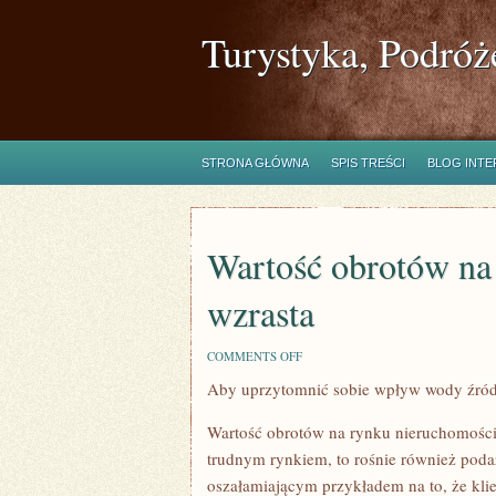
Turystyka, Podróż
STRONA GŁÓWNA
SPIS TREŚCI
BLOG INT
Wartość obrotów na 
wzrasta
ON
COMMENTS OFF
WARTOŚĆ
Aby uprzytomnić sobie wpływ wody źródl
OBROTÓW
NA
RYNKU
Wartość obrotów na rynku nieruchomości
POSIADŁOŚCI
CIĄGLE
trudnym rynkiem, to rośnie również podaż
WZRASTA
oszałamiającym przykładem na to, że klien