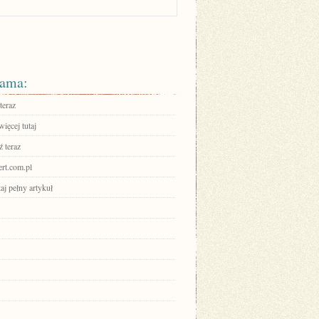
ama:
teraz
ięcej tutaj
 teraz
ert.com.pl
aj pełny artykuł