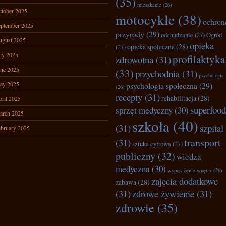
(35)
mieszkanie
(26)
tober 2025
motocykle
(38)
ochron
ptember 2025
przyrody
(29)
odchudzanie
(27)
Ogród
ugust 2025
opieka
opieka społeczna
(28)
(27)
ly 2025
profilaktyka
zdrowotna
(31)
ne 2025
(33)
przychodnia
(31)
psychologia
ay 2025
psychologia społeczna
(29)
(26)
recepty
(31)
rehabilitacja
(28)
ril 2025
superfood
sprzęt medyczny
(30)
arch 2025
szkoła
(40)
(31)
szpital
bruary 2025
transport
(31)
sztuka cyfrowa
(27)
publiczny
(32)
wiedza
medyczna
(30)
wyposażenie wnętrz
(26)
zajęcia dodatkowe
zabawa
(28)
(31)
zdrowe żywienie
(31)
zdrowie
(35)