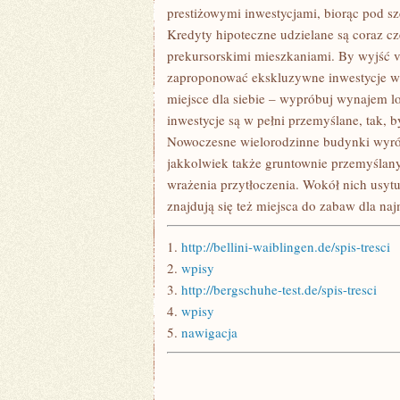
prestiżowymi inwestycjami, biorąc pod szc
Kredyty hipoteczne udzielane są coraz czę
prekursorskimi mieszkaniami. By wyjść v
zaproponować ekskluzywne inwestycje w 
miejsce dla siebie – wypróbuj wynajem l
inwestycje są w pełni przemyślane, tak,
Nowoczesne wielorodzinne budynki wyróżni
jakkolwiek także gruntownie przemyślany
wrażenia przytłoczenia. Wokół nich usytu
znajdują się też miejsca do zabaw dla na
1.
http://bellini-waiblingen.de/spis-tresci
2.
wpisy
3.
http://bergschuhe-test.de/spis-tresci
4.
wpisy
5.
nawigacja